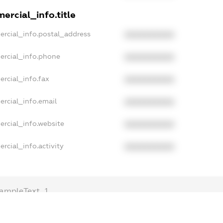
ercial_info.title
ercial_info.postal_address
XXXXXXXXXX
ercial_info.phone
XXXXXXXXXX
ercial_info.fax
XXXXXXXXXX
ercial_info.email
XXXXXXXXXX
ercial_info.website
XXXXXXXXXX
rcial_info.activity
XXXXXXXXXX
ampleText_1
xampleText_2
nonymousPerSearch2