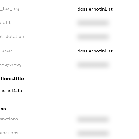
e_tax_reg
dossier.notInList
rofit
XXXXXXXXXX
et_dotation
XXXXXXXXXX
_akciz
dossier.notInList
axPayerReg
XXXXXXXXXX
tions.title
ions.noData
ons
Sanctions
XXXXXXXXXX
Sanctions
XXXXXXXXXX