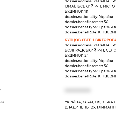
dossier.address:
УКРАЇНА, 6
ІЗМАЇЛЬСЬКИЙ Р-Н, МІСТО
БУДИНОК 111
dossier.nationality:
Україна
dossier.benefInterest:
50
dossier.benefType:
Прямий в
dossier.benefRole:
КІНЦЕВИ
КУПЦОВ ЄВГЕН ВІКТОРОВ
dossier.address:
УКРАЇНА, 6
БОЛГРАДСЬКИЙ Р-Н, СЕЛ
БУДИНОК 24
dossier.nationality:
Україна
dossier.benefInterest:
50
dossier.benefType:
Прямий в
dossier.benefRole:
КІНЦЕВИ
:
XXXXXXXXXX
ss:
УКРАЇНА, 68741, ОДЕСЬКА
ВЛАДИЧЕНЬ, ВУЛ.ЛИМАНН