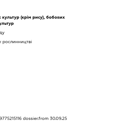
культур (крім рису), бобових
культур
ду
у рослинництві
59775215116
dossier.from 30.09.25