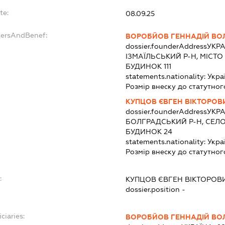
te:
08.09.25
dersAndBenef:
ВОРОБЙОВ ГЕННАДІЙ В
dossier.founderAddress
УКРА
ІЗМАЇЛЬСЬКИЙ Р-Н, МІСТО
БУДИНОК 111
statements.nationality:
Укра
Розмір внеску до статутног
КУПЦОВ ЄВГЕН ВІКТОРОВ
dossier.founderAddress
УКРА
БОЛГРАДСЬКИЙ Р-Н, СЕЛ
БУДИНОК 24
statements.nationality:
Укра
Розмір внеску до статутног
:
КУПЦОВ ЄВГЕН ВІКТОРОВ
dossier.position -
ciaries:
ВОРОБЙОВ ГЕННАДІЙ В