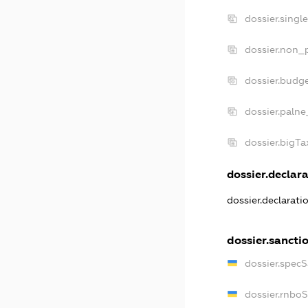
dossier.singl
dossier.non_p
dossier.budg
dossier.palne
dossier.bigT
dossier.declara
dossier.declarat
dossier.sancti
dossier.spec
dossier.rnbo