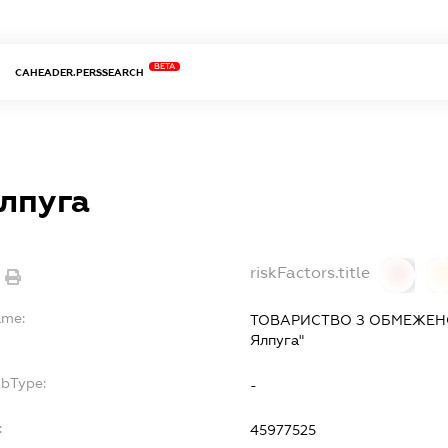
BETA
CAHEADER.PERSSEARCH
лпуга
riskFactors.title
0
ame:
ТОВАРИСТВО З ОБМЕЖЕН
Ялпуга"
ubType:
-
:
45977525