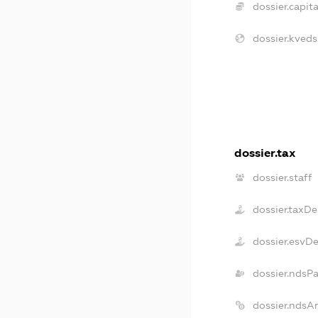
dossier.capita
dossier.kveds
dossier.tax
dossier.staff
dossier.taxD
dossier.esvD
dossier.ndsP
dossier.ndsA