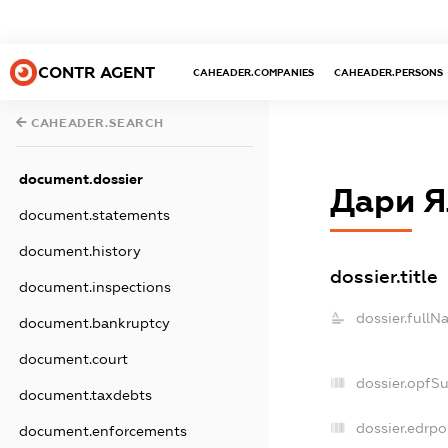
CONTR AGENT
CAHEADER.COMPANIES
CAHEADER.PERSONS
CAHEADER.SEARCH
document.dossier
Дари Я
document.statements
document.history
dossier.title
document.inspections
dossier.fullN
document.bankruptcy
document.court
dossier.opfS
document.taxdebts
dossier.edrpo
document.enforcements