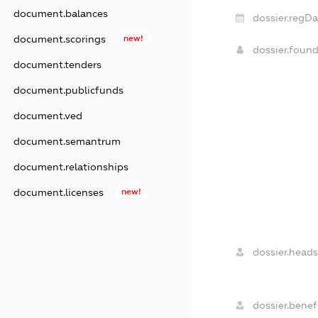
document.balances
dossier.regDa
document.scorings
new!
dossier.foun
document.tenders
document.publicfunds
document.ved
document.semantrum
document.relationships
document.licenses
new!
dossier.heads
dossier.benefi