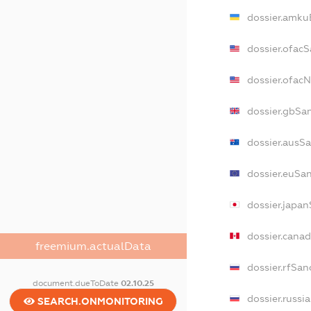
dossier.amku
dossier.ofac
dossier.ofac
dossier.gbSa
dossier.ausS
dossier.euSa
dossier.japa
dossier.cana
freemium.actualData
dossier.rfSan
document.dueToDate
02.10.25
dossier.russi
SEARCH.ONMONITORING