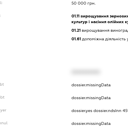
l:
50 000 грн.
:
01.11
вирощування зернових 
культур і насіння олійних 
01.21
вирощування виногра
01.61
допоміжна діяльність 
XXXXXXXXXX
ebt
dossier.missingData
ebt
dossier.missingData
ayer
dossier.yes
dossier.ndsInn 4
nnul
dossier.missingData