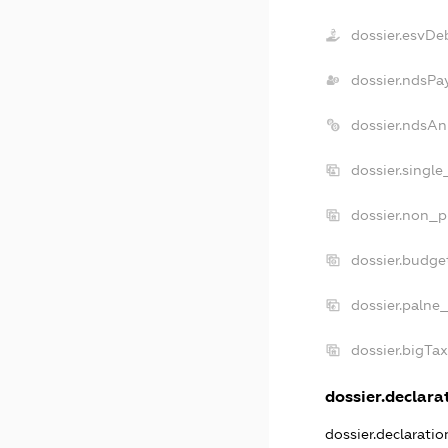
dossier.esvDe
dossier.ndsPa
dossier.ndsAn
dossier.singl
dossier.non_p
dossier.budge
dossier.palne
dossier.bigTa
dossier.declarat
dossier.declarati