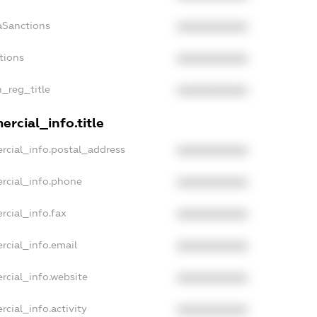
aSanctions
XXXXXXXXXX
tions
XXXXXXXXXX
n_reg_title
XXXXXXXXXX
rcial_info.title
rcial_info.postal_address
XXXXXXXXXX
rcial_info.phone
XXXXXXXXXX
rcial_info.fax
XXXXXXXXXX
rcial_info.email
XXXXXXXXXX
rcial_info.website
XXXXXXXXXX
cial_info.activity
XXXXXXXXXX