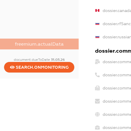
dossier.canad
dossier.rfSanc
dossier.russia
freemium.actualData
dossier.comme
document.dueToDate
31.03.26
dossier.comme
SEARCH.ONMONITORING
dossier.comme
dossier.comme
dossier.comme
dossier.comme
dossier.commer