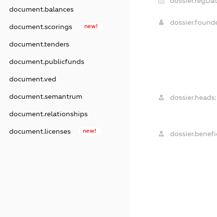
dossier.regDat
document.balances
dossier.foun
document.scorings
new!
document.tenders
document.publicfunds
document.ved
document.semantrum
dossier.heads:
document.relationships
document.licenses
new!
dossier.benefic