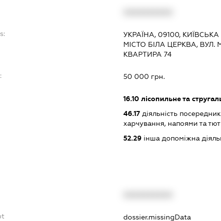
XXXXXXXXXX
s:
УКРАЇНА, 09100, КИЇВСЬКА
МІСТО БІЛА ЦЕРКВА, ВУЛ.
КВАРТИРА 74
:
50 000 грн.
16.10
лісопильне та струга
46.17
діяльність посередник
харчування, напоями та т
52.29
інша допоміжна діяльн
XXXXXXXXXX
bt
dossier.missingData