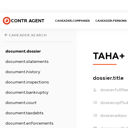
CONTR AGENT
CAHEADER.COMPANIES
CAHEADER.PERSONS
CAHEADER.SEARCH
document.dossier
ТАНА+
document.statements
document.history
dossier.title
document.inspections
dossier.fullNa
document.bankruptcy
dossier.opfSu
document.court
document.taxdebts
dossier.edrpo:
document.enforcements