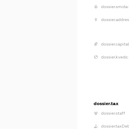
dossier.smida:
dossier.addres
dossier.capital
dossier.kveds:
dossier.tax
dossier.staff
dossier.taxDe