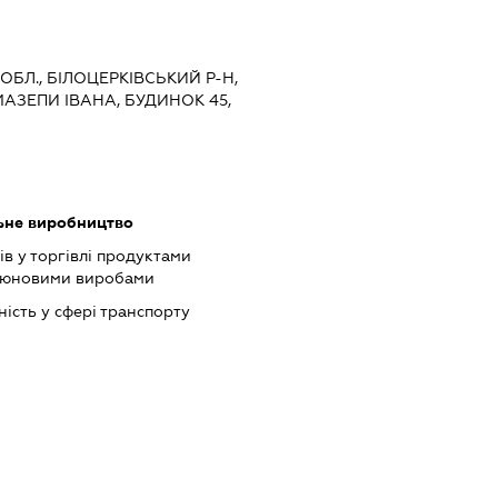
 ОБЛ., БІЛОЦЕРКІВСЬКИЙ Р-Н,
 МАЗЕПИ ІВАНА, БУДИНОК 45,
льне виробництво
ів у торгівлі продуктами
ютюновими виробами
ість у сфері транспорту