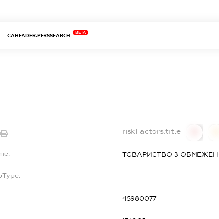
BETA
CAHEADER.PERSSEARCH
riskFactors.title
0
me:
ТОВАРИСТВО З ОБМЕЖЕНО
bType:
-
45980077