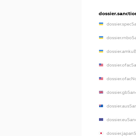
dossier.sanctio
dossier.specS
dossier.rnboS
dossier.amkuB
dossier.ofacS
dossier.ofac
dossier.gbSan
dossier.ausSa
dossier.euSan
dossier.japan