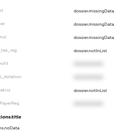
bt
dossier.missingData
yer
dossier.missingData
nul
dossier.missingData
e_tax_reg
dossier.notInList
rofit
XXXXXXXXXX
t_dotation
XXXXXXXXXX
_akciz
dossier.notInList
xPayerReg
XXXXXXXXXX
ions.title
ons.noData