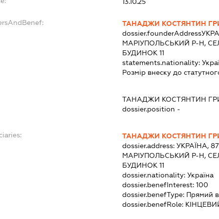
e:
13.10.25
dersAndBenef:
ТАНАДЖИ КОСТЯНТИН ГР
dossier.founderAddress
УКРА
МАРІУПОЛЬСЬКИЙ Р-Н, СЕЛ
БУДИНОК 11
statements.nationality:
Укра
Розмір внеску до статутног
ТАНАДЖИ КОСТЯНТИН ГР
dossier.position -
iaries:
ТАНАДЖИ КОСТЯНТИН ГР
dossier.address:
УКРАЇНА, 8
МАРІУПОЛЬСЬКИЙ Р-Н, СЕЛ
БУДИНОК 11
dossier.nationality:
Україна
dossier.benefInterest:
100
dossier.benefType:
Прямий в
dossier.benefRole:
КІНЦЕВИ