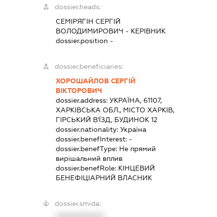
dossier.heads:
СЕМІРЯГІН СЕРГІЙ
ВОЛОДИМИРОВИЧ
-
КЕРІВНИК
dossier.position -
dossier.beneficiaries:
ХОРОШАЙЛОВ СЕРГІЙ
ВІКТОРОВИЧ
dossier.address:
УКРАЇНА, 61107,
ХАРКІВСЬКА ОБЛ., МІСТО ХАРКІВ,
ГІРСЬКИЙ В'ЇЗД, БУДИНОК 12
dossier.nationality:
Україна
dossier.benefInterest:
-
dossier.benefType:
Не прямий
вирішальний вплив
dossier.benefRole:
КІНЦЕВИЙ
БЕНЕФІЦІАРНИЙ ВЛАСНИК
dossier.smida:
XXXXXXXXXX