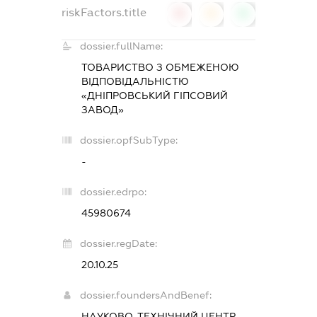
riskFactors.title
0
0
0
dossier.fullName:
ТОВАРИСТВО З ОБМЕЖЕНОЮ
ВІДПОВІДАЛЬНІСТЮ
«ДНІПРОВСЬКИЙ ГІПСОВИЙ
ЗАВОД»
dossier.opfSubType:
-
dossier.edrpo:
45980674
dossier.regDate:
20.10.25
dossier.foundersAndBenef:
НАУКОВО-ТЕХНІЧНИЙ ЦЕНТР