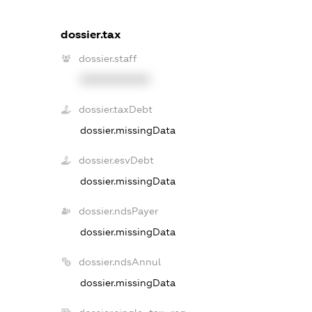
dossier.tax
dossier.staff
XXXXXXXXXX
dossier.taxDebt
dossier.missingData
dossier.esvDebt
dossier.missingData
dossier.ndsPayer
dossier.missingData
dossier.ndsAnnul
dossier.missingData