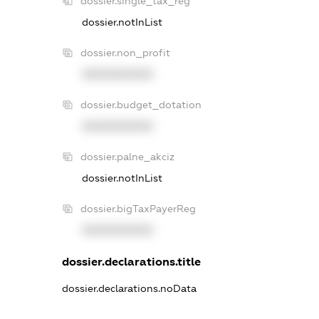
dossier.single_tax_reg
dossier.notInList
dossier.non_profit
XXXXXXXXXX
dossier.budget_dotation
XXXXXXXXXX
dossier.palne_akciz
dossier.notInList
dossier.bigTaxPayerReg
XXXXXXXXXX
dossier.declarations.title
dossier.declarations.noData