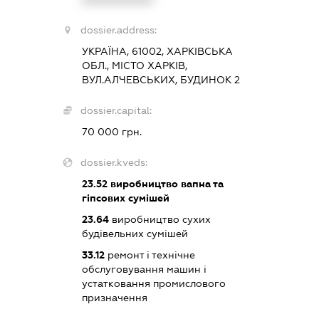
dossier.address:
УКРАЇНА, 61002, ХАРКІВСЬКА
ОБЛ., МІСТО ХАРКІВ,
ВУЛ.АЛЧЕВСЬКИХ, БУДИНОК 2
dossier.capital:
70 000 грн.
dossier.kveds:
23.52
виробництво вапна та
гіпсових сумішей
23.64
виробництво сухих
будівельних сумішей
33.12
ремонт і технічне
обслуговування машин і
устатковання промислового
призначення