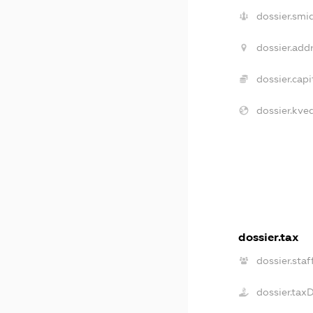
dossier.smi
dossier.addr
dossier.capi
dossier.kve
dossier.tax
dossier.staf
dossier.tax