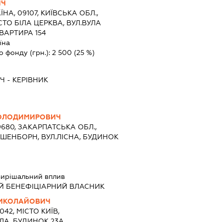
ИЧ
ЇНА, 09107, КИЇВСЬКА ОБЛ.,
СТО БІЛА ЦЕРКВА, ВУЛ.ВУЛА
ВАРТИРА 154
їна
о фонду (грн.):
2 500
(25 %)
ИЧ
-
КЕРІВНИК
ВОЛОДИМИРОВИЧ
9680, ЗАКАРПАТСЬКА ОБЛ.,
 ШЕНБОРН, ВУЛ.ЛІСНА, БУДИНОК
вирішальний вплив
Й БЕНЕФІЦІАРНИЙ ВЛАСНИК
ИКОЛАЙОВИЧ
042, МІСТО КИЇВ,
ЛА, БУДИНОК 23А