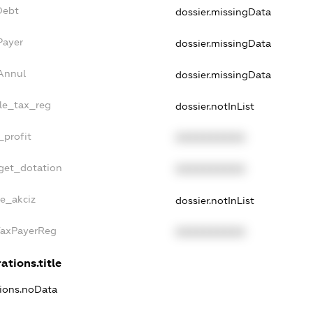
Debt
dossier.missingData
Payer
dossier.missingData
sAnnul
dossier.missingData
gle_tax_reg
dossier.notInList
_profit
XXXXXXXXXX
dget_dotation
XXXXXXXXXX
ne_akciz
dossier.notInList
gTaxPayerReg
XXXXXXXXXX
ations.title
tions.noData