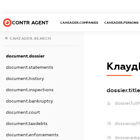
CONTR AGENT
CAHEADER.COMPANIES
CAHEADER.PERSONS
CAHEADER.SEARCH
document.dossier
Клауд
document.statements
document.history
dossier.titl
document.inspections
document.bankruptcy
dossier.ful
document.court
dossier.opf
document.taxdebts
document.enforcements
dossier.edr