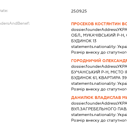
Date:
25.09.25
undersAndBenef:
ПРОСЕКОВ КОСТЯНТИН 
dossier.founderAddress
УКРА
ОБЛ., МУКАЧІВСЬКИЙ Р-Н,
БУДИНОК 13
statements.nationality:
Укра
Розмір внеску до статутног
ГОРОДНИЧИЙ ОЛЕКСАНД
dossier.founderAddress
УКРА
БУЧАНСЬКИЙ Р-Н, МІСТО І
БУДИНОК 61, КВАРТИРА 39
statements.nationality:
Укра
Розмір внеску до статутног
ДАНИЛЮК ВЛАДИСЛАВ М
dossier.founderAddress
УКРА
ВУЛ.ЗАГРЕБЕЛЬНОГО ПАВ
statements.nationality:
Укра
Розмір внеску до статутног