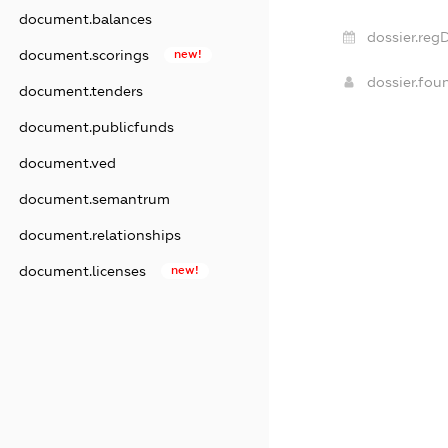
document.balances
dossier.reg
document.scorings
new!
dossier.fo
document.tenders
document.publicfunds
document.ved
document.semantrum
document.relationships
document.licenses
new!