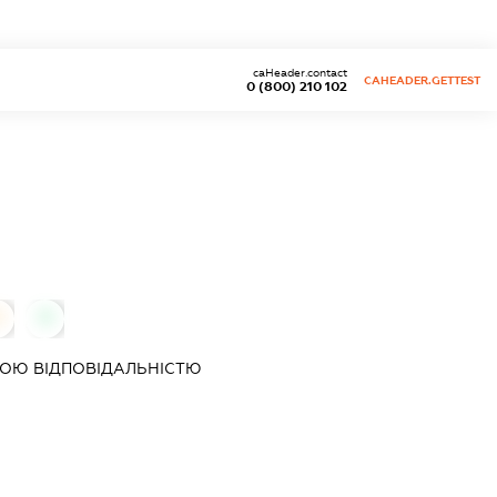
caHeader.contact
CAHEADER.GETTEST
0 (800) 210 102
0
0
ОЮ ВІДПОВІДАЛЬНІСТЮ