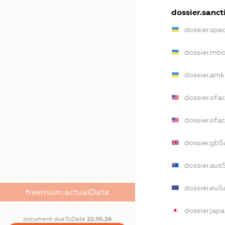
dossier.sanct
dossier.spe
dossier.rnb
dossier.amk
dossier.ofa
dossier.of
dossier.gbS
dossier.aus
dossier.euS
freemium.actualData
dossier.jap
document.dueToDate
22.05.26