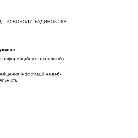
ЇВ, ПР.СВОБОДИ, БУДИНОК 26В
ування
рі інформаційних технологій і
міщення інформації на веб-
іяльність