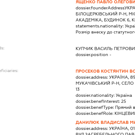
ЯЩЕНКО ПАВЛО ОЛЕГОВ
dossier.founderAddress
УКРА
БІЛОЦЕРКІВСЬКИЙ Р-Н, МІ
АКАДЕМІКА, БУДИНОК 6, К
statements.nationality:
Укра
Розмір внеску до статутног
ds:
КУПЧИК ВАСИЛЬ ПЕТРОВ
dossier.position -
ficiaries:
ПРОСЕКОВ КОСТЯНТИН 
dossier.address:
УКРАЇНА, 8
МУКАЧІВСЬКИЙ Р-Н, СЕЛО
13
dossier.nationality:
Україна
dossier.benefInterest:
25
dossier.benefType:
Прямий 
dossier.benefRole:
КІНЦЕВИ
ДАНИЛЮК ВЛАДИСЛАВ М
dossier.address:
УКРАЇНА, 01
ВУЛ.ЗАГРЕБЕЛЬНОГО ПАВ