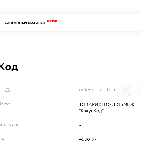
BETA
CAHEADER.PERSSEARCH
Код
riskFactors.title
e
0
lName:
ТОВАРИСТВО З ОБМЕЖЕН
"КлаудКод"
SubType:
-
po:
45981971