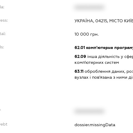
da:
XXXXXXXXXX
ess:
УКРАЇНА, 04215, МІСТО КИ
tal:
10 000 грн.
ds:
62.01
комп'ютерне програм
62.09
інша діяльність у сфе
комп'ютерних систем
63.11
оброблення даних, роз
вузлах і пов'язана з ними д
f
XXXXXXXXXX
Debt
dossier.missingData