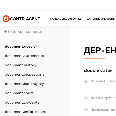
CONTR AGENT
CAHEADER.COMPANIES
CAHEADER.PERSONS
CAHEADER.SEARCH
document.dossier
ДЕР-Е
document.statements
document.history
dossier.title
document.inspections
dossier.fullNa
document.bankruptcy
document.court
dossier.opfSu
document.taxdebts
dossier.edrpo:
document.enforcements