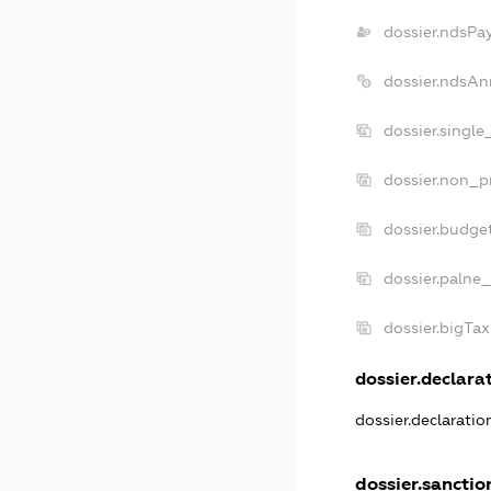
dossier.ndsPa
dossier.ndsAn
dossier.singl
dossier.non_p
dossier.budge
dossier.palne_
dossier.bigTa
dossier.declarat
dossier.declarati
dossier.sanctio