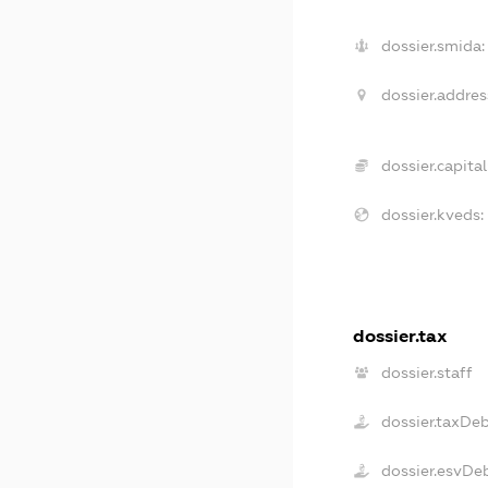
dossier.smida:
dossier.addres
dossier.capital
dossier.kveds:
dossier.tax
dossier.staff
dossier.taxDe
dossier.esvDe