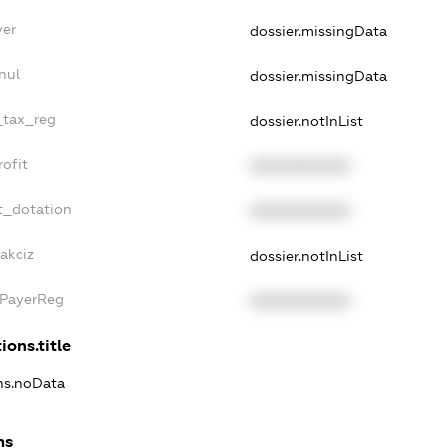
yer
dossier.missingData
nul
dossier.missingData
e_tax_reg
dossier.notInList
rofit
XXXXXXXXXX
t_dotation
XXXXXXXXXX
akciz
dossier.notInList
xPayerReg
XXXXXXXXXX
ions.title
ons.noData
ns