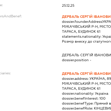
e:
25.12.25
ersAndBenef:
ДЕРБАЛЬ СЕРГІЙ ІВАНОВИ
dossier.founderAddress
УКРА
МУКАЧІВСЬКИЙ Р-Н, МІСТ
ТАРАСА, БУДИНОК 61
statements.nationality:
Укра
Розмір внеску до статутног
ДЕРБАЛЬ СЕРГІЙ ІВАНОВ
dossier.position -
iaries:
ДЕРБАЛЬ СЕРГІЙ ІВАНОВИ
dossier.address:
УКРАЇНА, 8
МУКАЧІВСЬКИЙ Р-Н, МІСТ
ТАРАСА, БУДИНОК 61
dossier.nationality:
Україна
dossier.benefInterest:
100
dossier.benefType:
Прямий в
dossier.benefRole:
КІНЦЕВИ