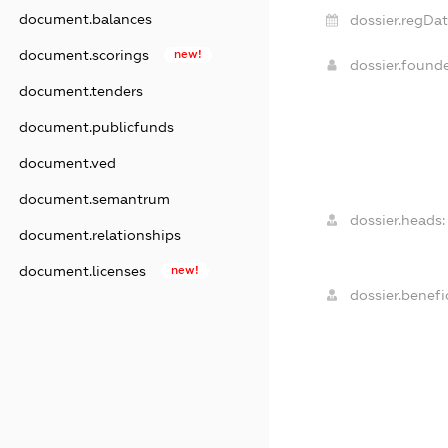
document.balances
dossier.regDat
document.scorings
new!
dossier.found
document.tenders
document.publicfunds
document.ved
document.semantrum
dossier.heads:
document.relationships
document.licenses
new!
dossier.benefic