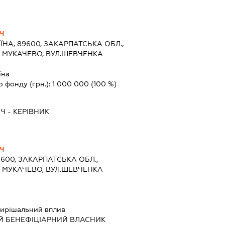
Ч
ЇНА, 89600, ЗАКАРПАТСЬКА ОБЛ.,
О МУКАЧЕВО, ВУЛ.ШЕВЧЕНКА
їна
о фонду (грн.):
1 000 000
(100 %)
ИЧ
-
КЕРІВНИК
Ч
9600, ЗАКАРПАТСЬКА ОБЛ.,
О МУКАЧЕВО, ВУЛ.ШЕВЧЕНКА
ирішальний вплив
Й БЕНЕФІЦІАРНИЙ ВЛАСНИК