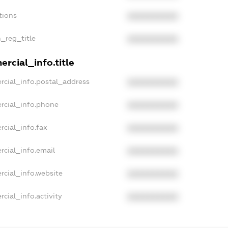
tions
XXXXXXXXXX
n_reg_title
XXXXXXXXXX
rcial_info.title
rcial_info.postal_address
XXXXXXXXXX
rcial_info.phone
XXXXXXXXXX
rcial_info.fax
XXXXXXXXXX
rcial_info.email
XXXXXXXXXX
rcial_info.website
XXXXXXXXXX
cial_info.activity
XXXXXXXXXX