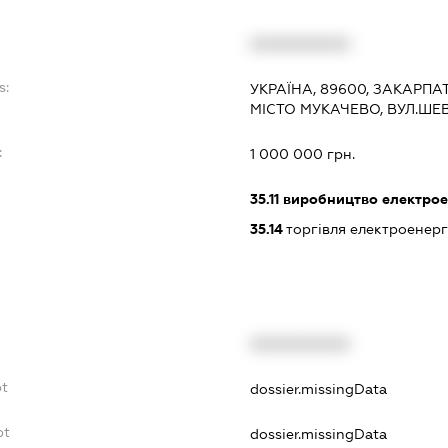
XXXXXXXXXX
s:
УКРАЇНА, 89600, ЗАКАРПА
МІСТО МУКАЧЕВО, ВУЛ.ШЕ
:
1 000 000 грн.
35.11
виробництво електрое
35.14
торгівля електроенерг
XXXXXXXXXX
bt
dossier.missingData
bt
dossier.missingData