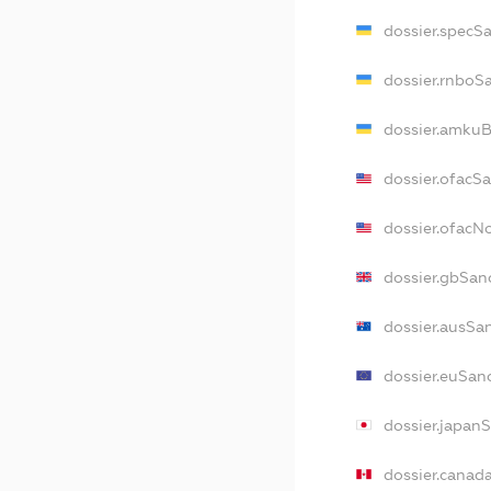
dossier.specS
dossier.rnboS
dossier.amkuB
dossier.ofacS
dossier.ofac
dossier.gbSan
dossier.ausSa
dossier.euSan
dossier.japan
dossier.canad