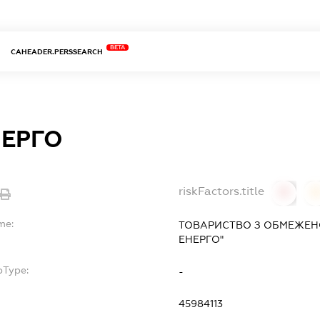
BETA
CAHEADER.PERSSEARCH
НЕРГО
riskFactors.title
0
0
me:
ТОВАРИСТВО З ОБМЕЖЕНО
ЕНЕРГО"
bType:
-
45984113