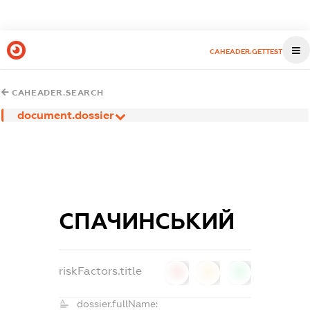
CAHEADER.GETTEST
CAHEADER.SEARCH
document.dossier
СПАЧИНСЬКИЙ
riskFactors.title
0
0
0
dossier.fullName: