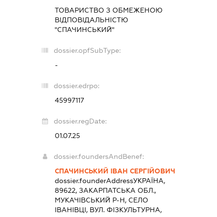
ТОВАРИСТВО З ОБМЕЖЕНОЮ
ВІДПОВІДАЛЬНІСТЮ
"СПАЧИНСЬКИЙ"
dossier.opfSubType:
-
dossier.edrpo:
45997117
dossier.regDate:
01.07.25
dossier.foundersAndBenef:
СПАЧИНСЬКИЙ ІВАН СЕРГІЙОВИЧ
dossier.founderAddress
УКРАЇНА,
89622, ЗАКАРПАТСЬКА ОБЛ.,
МУКАЧІВСЬКИЙ Р-Н, СЕЛО
ІВАНІВЦІ, ВУЛ. ФІЗКУЛЬТУРНА,