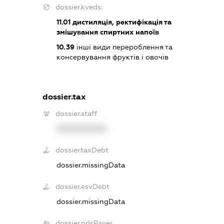
dossier.kveds:
11.01
дистиляція, ректифікація та
змішування спиртних напоїв
10.39
інші види перероблення та
консервування фруктів і овочів
dossier.tax
dossier.staff
XXXXXXXXXX
dossier.taxDebt
dossier.missingData
dossier.esvDebt
dossier.missingData
dossier.ndsPayer