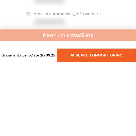
XXXXXXXXXX
dossier.commercial_info.website
XXXXXXXXXX
freemium.actualData
dossier.commercial_info.activity
XXXXXXXXXX
document.dueToDate
20.09.25
SEARCH.ONMONITORING
freemium.exampleText_1
freemium.exampleText_2
freemium.anonymousPerSearch2
FREEMIUM.DETAILS
FREEMIUM.REGISTER