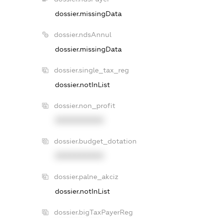
dossier.missingData
dossier.ndsAnnul
dossier.missingData
dossier.single_tax_reg
dossier.notInList
dossier.non_profit
XXXXXXXXXX
dossier.budget_dotation
XXXXXXXXXX
dossier.palne_akciz
dossier.notInList
dossier.bigTaxPayerReg