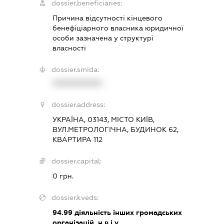
dossier.beneficiaries:
Причина відсутності кінцевого
бенефіціарного власника юридичної
особи зазначена у структурі
власності
dossier.smida:
XXXXXXXXXX
dossier.address:
УКРАЇНА, 03143, МІСТО КИЇВ,
ВУЛ.МЕТРОЛОГІЧНА, БУДИНОК 62,
КВАРТИРА 112
dossier.capital:
0 грн.
dossier.kveds:
94.99
діяльність інших громадських
організацій, н.в.і.у.