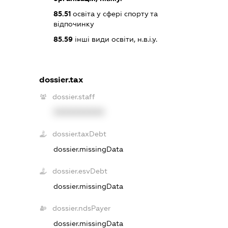
85.51
освіта у сфері спорту та
відпочинку
85.59
інші види освіти, н.в.і.у.
dossier.tax
dossier.staff
XXXXXXXXXX
dossier.taxDebt
dossier.missingData
dossier.esvDebt
dossier.missingData
dossier.ndsPayer
dossier.missingData