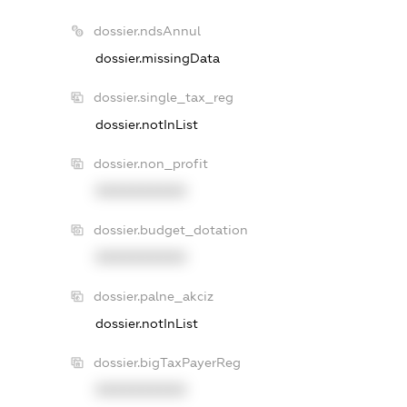
dossier.ndsAnnul
dossier.missingData
dossier.single_tax_reg
dossier.notInList
dossier.non_profit
XXXXXXXXXX
dossier.budget_dotation
XXXXXXXXXX
dossier.palne_akciz
dossier.notInList
dossier.bigTaxPayerReg
XXXXXXXXXX