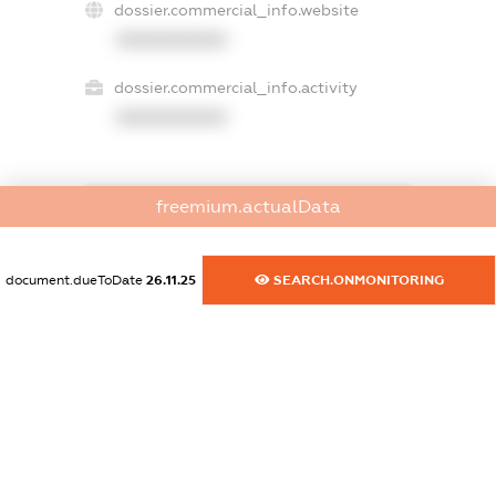
dossier.commercial_info.website
XXXXXXXXXX
dossier.commercial_info.activity
XXXXXXXXXX
freemium.actualData
freemium.exampleText_1
freemium.exampleText_2
freemium.anonymousPerSearch2
document.dueToDate
26.11.25
SEARCH.ONMONITORING
FREEMIUM.DETAILS
FREEMIUM.REGISTER