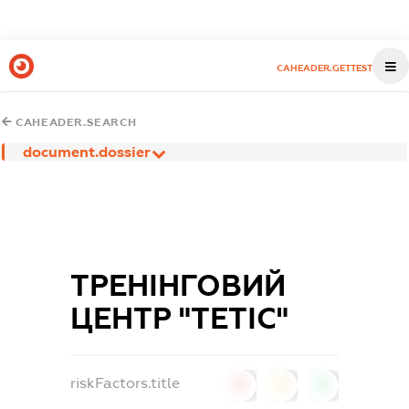
CAHEADER.GETTEST
CAHEADER.SEARCH
document.dossier
ТРЕНІНГОВИЙ
ЦЕНТР "ТЕТІС"
riskFactors.title
0
0
0