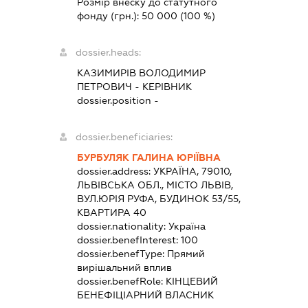
Розмір внеску до статутного
фонду (грн.):
50 000
(100 %)
dossier.heads:
КАЗИМИРІВ ВОЛОДИМИР
ПЕТРОВИЧ
-
КЕРІВНИК
dossier.position -
dossier.beneficiaries:
БУРБУЛЯК ГАЛИНА ЮРІЇВНА
dossier.address:
УКРАЇНА, 79010,
ЛЬВІВСЬКА ОБЛ., МІСТО ЛЬВІВ,
ВУЛ.ЮРІЯ РУФА, БУДИНОК 53/55,
КВАРТИРА 40
dossier.nationality:
Україна
dossier.benefInterest:
100
dossier.benefType:
Прямий
вирішальний вплив
dossier.benefRole:
КІНЦЕВИЙ
БЕНЕФІЦІАРНИЙ ВЛАСНИК