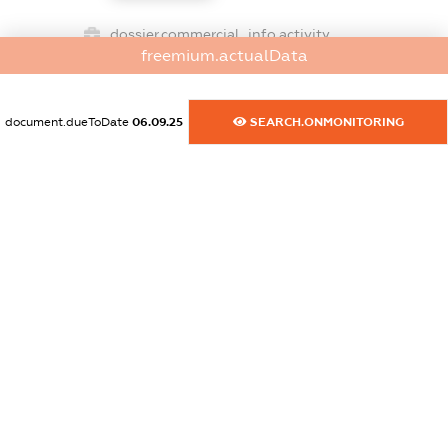
dossier.commercial_info.activity
freemium.actualData
XXXXXXXXXX
document.dueToDate
06.09.25
SEARCH.ONMONITORING
freemium.exampleText_1
freemium.exampleText_2
freemium.anonymousPerSearch2
FREEMIUM.DETAILS
FREEMIUM.REGISTER