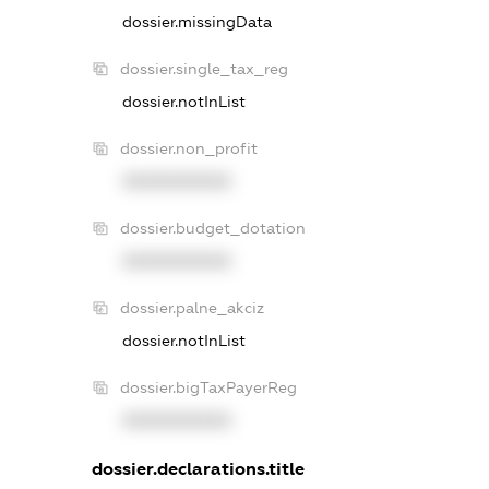
dossier.missingData
dossier.single_tax_reg
dossier.notInList
dossier.non_profit
XXXXXXXXXX
dossier.budget_dotation
XXXXXXXXXX
dossier.palne_akciz
dossier.notInList
dossier.bigTaxPayerReg
XXXXXXXXXX
dossier.declarations.title