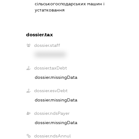
сільськогосподарських машин і
устатковання
dossier.tax
dossier.staff
XXXXXXXXXX
dossier.taxDebt
dossier.missingData
dossier.esvDebt
dossier.missingData
dossier.ndsPayer
dossier.missingData
dossier.ndsAnnul