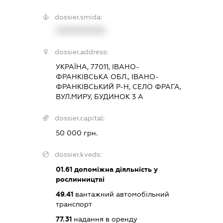
dossier.smida:
XXXXXXXXXX
dossier.address:
УКРАЇНА, 77011, ІВАНО-
ФРАНКІВСЬКА ОБЛ., ІВАНО-
ФРАНКІВСЬКИЙ Р-Н, СЕЛО ФРАГА,
ВУЛ.МИРУ, БУДИНОК 3 А
dossier.capital:
50 000 грн.
dossier.kveds:
01.61
допоміжна діяльність у
рослинництві
49.41
вантажний автомобільний
транспорт
77.31
надання в оренду