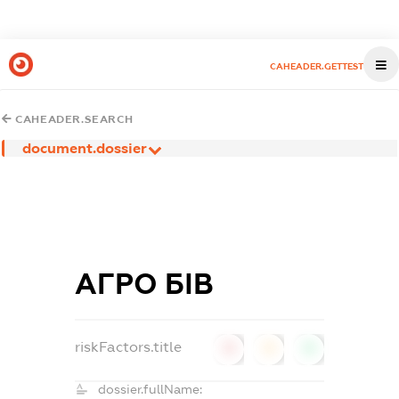
CAHEADER.GETTEST
CAHEADER.SEARCH
document.dossier
АГРО БІВ
riskFactors.title
0
0
0
dossier.fullName: