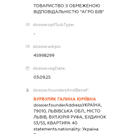
ТОВАРИСТВО З ОБМЕЖЕНОЮ
ВІДПОВІДАЛЬНІСТЮ "АГРО БІВ"
dossier.opfSubType:
-
dossier.edrpo:
45998299
dossier.regDate:
03.09.25
dossier.foundersAndBenef:
БУРБУЛЯК ГАЛИНА ЮРІЇВНА
dossier.founderAddress
УКРАЇНА,
79010, ЛЬВІВСЬКА ОБЛ., МІСТО
ЛЬВІВ, ВУЛ.ЮРІЯ РУФА, БУДИНОК
53/55, КВАРТИРА 40
statements.nationality:
Україна