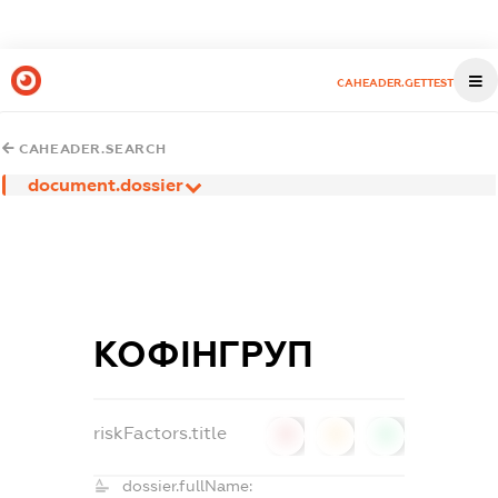
CAHEADER.GETTEST
CAHEADER.SEARCH
document.dossier
КОФІНГРУП
riskFactors.title
0
0
0
dossier.fullName: