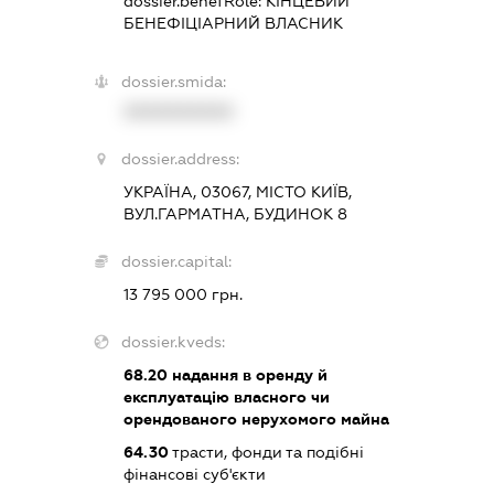
dossier.benefRole:
КІНЦЕВИЙ
БЕНЕФІЦІАРНИЙ ВЛАСНИК
dossier.smida:
XXXXXXXXXX
dossier.address:
УКРАЇНА, 03067, МІСТО КИЇВ,
ВУЛ.ГАРМАТНА, БУДИНОК 8
dossier.capital:
13 795 000 грн.
dossier.kveds:
68.20
надання в оренду й
експлуатацію власного чи
орендованого нерухомого майна
64.30
трасти, фонди та подібні
фінансові суб'єкти