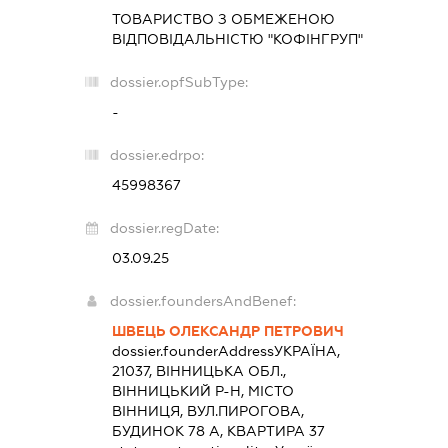
ТОВАРИСТВО З ОБМЕЖЕНОЮ
ВІДПОВІДАЛЬНІСТЮ "КОФІНГРУП"
dossier.opfSubType:
-
dossier.edrpo:
45998367
dossier.regDate:
03.09.25
dossier.foundersAndBenef:
ШВЕЦЬ ОЛЕКСАНДР ПЕТРОВИЧ
dossier.founderAddress
УКРАЇНА,
21037, ВІННИЦЬКА ОБЛ.,
ВІННИЦЬКИЙ Р-Н, МІСТО
ВІННИЦЯ, ВУЛ.ПИРОГОВА,
БУДИНОК 78 А, КВАРТИРА 37