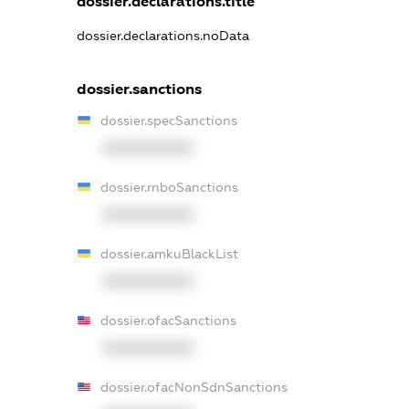
dossier.declarations.title
dossier.declarations.noData
dossier.sanctions
dossier.specSanctions
XXXXXXXXXX
dossier.rnboSanctions
XXXXXXXXXX
dossier.amkuBlackList
XXXXXXXXXX
dossier.ofacSanctions
XXXXXXXXXX
dossier.ofacNonSdnSanctions