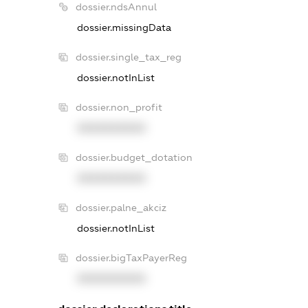
dossier.ndsAnnul
dossier.missingData
dossier.single_tax_reg
dossier.notInList
dossier.non_profit
XXXXXXXXXX
dossier.budget_dotation
XXXXXXXXXX
dossier.palne_akciz
dossier.notInList
dossier.bigTaxPayerReg
XXXXXXXXXX