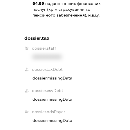
64.99
надання інших фінансових
послуг (крім страхування та
пенсійного забезпечення), н.в.і.у.
dossier.tax
dossier.staff
XXXXXXXXXX
dossier.taxDebt
dossier.missingData
dossier.esvDebt
dossier.missingData
dossier.ndsPayer
dossier.missingData