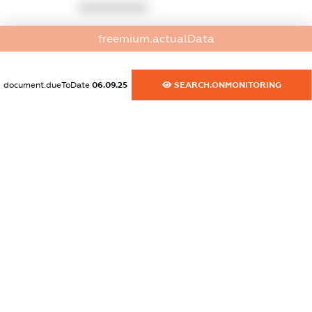
XXXXXXXXXX
dossier.commercial_info.activity
freemium.actualData
XXXXXXXXXX
document.dueToDate
06.09.25
SEARCH.ONMONITORING
freemium.exampleText_1
freemium.exampleText_2
freemium.anonymousPerSearch2
FREEMIUM.DETAILS
FREEMIUM.REGISTER