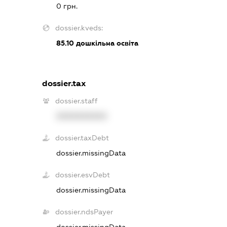
0 грн.
dossier.kveds:
85.10
дошкільна освіта
dossier.tax
dossier.staff
XXXXXXXXXX
dossier.taxDebt
dossier.missingData
dossier.esvDebt
dossier.missingData
dossier.ndsPayer
dossier.missingData