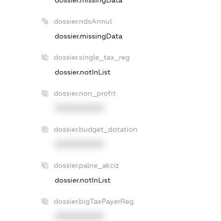
dossier.ndsAnnul
dossier.missingData
dossier.single_tax_reg
dossier.notInList
dossier.non_profit
XXXXXXXXXX
dossier.budget_dotation
XXXXXXXXXX
dossier.palne_akciz
dossier.notInList
dossier.bigTaxPayerReg
XXXXXXXXXX