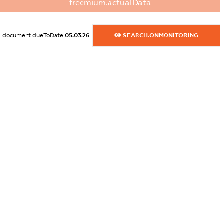
freemium.actualData
dossier.commercial_info.website
XXXXXXXXXX
document.dueToDate
05.03.26
SEARCH.ONMONITORING
dossier.commercial_info.activity
XXXXXXXXXX
freemium.exampleText_1
freemium.exampleText_2
freemium.anonymousPerSearch2
FREEMIUM.DETAILS
FREEMIUM.REGISTER