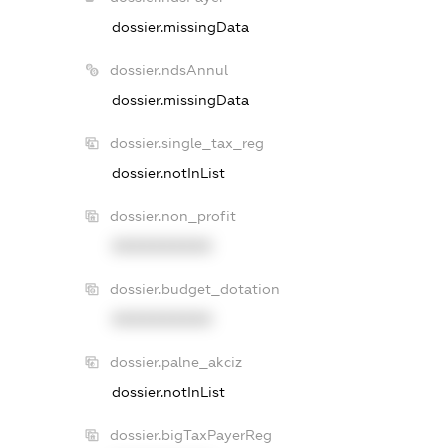
dossier.missingData
dossier.ndsAnnul
dossier.missingData
dossier.single_tax_reg
dossier.notInList
dossier.non_profit
XXXXXXXXXX
dossier.budget_dotation
XXXXXXXXXX
dossier.palne_akciz
dossier.notInList
dossier.bigTaxPayerReg