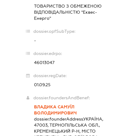
ТОВАРИСТВО З ОБМЕЖЕНОЮ
ВІДПОВІДАЛЬНІСТЮ "Еквес-
Енерго"
dossier.opfSubType:
-
dossier.edrpo:
46013047
dossier.regDate:
01.09.25
dossier.foundersAndBenef:
ВЛАДИКА САМУЇЛ
ВОЛОДИМИРОВИЧ
dossier.founderAddress
УКРАЇНА,
47003, ТЕРНОПІЛЬСЬКА ОБЛ.,
КРЕМЕНЕЦЬКИЙ Р-Н, МІСТО