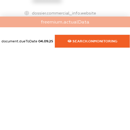
XXXXXXXXXX
dossier.commercial_info.website
XXXXXXXXXX
freemium.actualData
dossier.commercial_info.activity
XXXXXXXXXX
document.dueToDate
04.09.25
SEARCH.ONMONITORING
freemium.exampleText_1
freemium.exampleText_2
freemium.anonymousPerSearch2
FREEMIUM.DETAILS
FREEMIUM.REGISTER