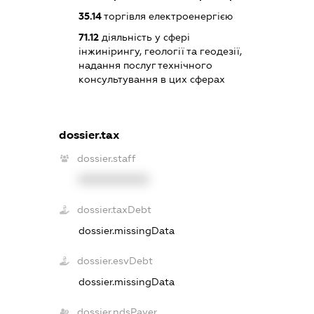
35.14
торгівля електроенергією
71.12
діяльність у сфері
інжинірингу, геології та геодезії,
надання послуг технічного
консультування в цих сферах
dossier.tax
dossier.staff
XXXXXXXXXX
dossier.taxDebt
dossier.missingData
dossier.esvDebt
dossier.missingData
dossier.ndsPayer