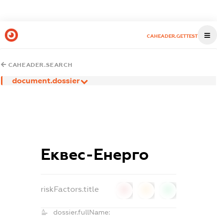
CAHEADER.GETTEST
CAHEADER.SEARCH
document.dossier
Еквес-Енерго
riskFactors.title
0
0
0
dossier.fullName: