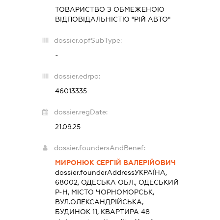
ТОВАРИСТВО З ОБМЕЖЕНОЮ
ВІДПОВІДАЛЬНІСТЮ "РІЙ АВТО"
dossier.opfSubType:
-
dossier.edrpo:
46013335
dossier.regDate:
21.09.25
dossier.foundersAndBenef:
МИРОНЮК СЕРГІЙ ВАЛЕРІЙОВИЧ
dossier.founderAddress
УКРАЇНА,
68002, ОДЕСЬКА ОБЛ., ОДЕСЬКИЙ
Р-Н, МІСТО ЧОРНОМОРСЬК,
ВУЛ.ОЛЕКСАНДРІЙСЬКА,
БУДИНОК 11, КВАРТИРА 48