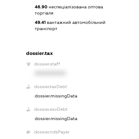
46.90
неспеціалізована оптова
торгівля
49.41
вантажний автомобільний
транспорт
dossier.tax
dossier.staff
XXXXXXXXXX
dossier.taxDebt
dossier.missingData
dossier.esvDebt
dossier.missingData
dossier.ndsPayer