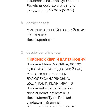
statements.nationality:
Україна
Розмір внеску до статутного
фонду (грн.):
10 000
(100 %)
dossier.heads:
МИРОНЮК СЕРГІЙ ВАЛЕРІЙОВИЧ
-
КЕРІВНИК
dossier.position -
dossier.beneficiaries:
МИРОНЮК СЕРГІЙ ВАЛЕРІЙОВИЧ
dossier.address:
УКРАЇНА, 68002,
ОДЕСЬКА ОБЛ., ОДЕСЬКИЙ Р-Н,
МІСТО ЧОРНОМОРСЬК,
ВУЛ.ОЛЕКСАНДРІЙСЬКА,
БУДИНОК 11, КВАРТИРА 48
dossier.nationality:
Україна
dossier.benefInterest:
100
dossier.benefType:
Прямий
вирішальний вплив