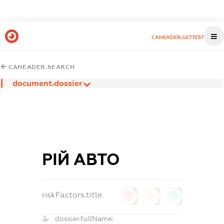
CAHEADER.GETTEST
CAHEADER.SEARCH
document.dossier
РІЙ АВТО
riskFactors.title
0
0
0
dossier.fullName: