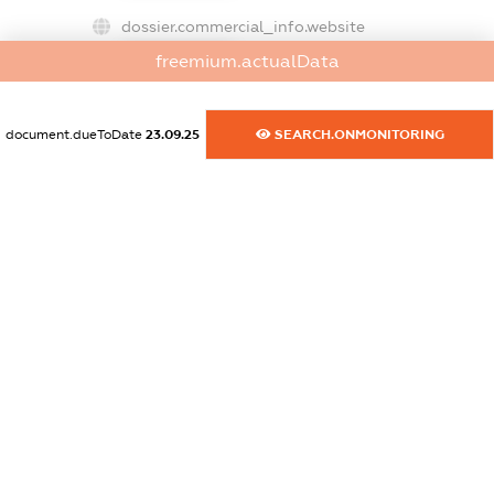
dossier.commercial_info.website
XXXXXXXXXX
freemium.actualData
dossier.commercial_info.activity
XXXXXXXXXX
document.dueToDate
23.09.25
SEARCH.ONMONITORING
freemium.exampleText_1
freemium.exampleText_2
freemium.anonymousPerSearch2
FREEMIUM.DETAILS
FREEMIUM.REGISTER