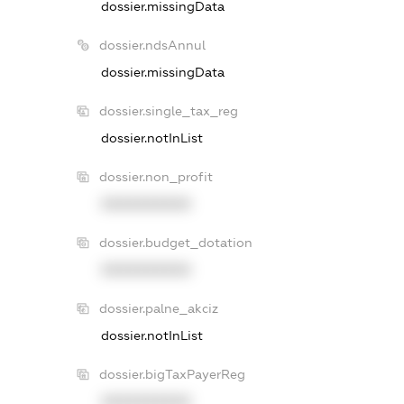
dossier.missingData
dossier.ndsAnnul
dossier.missingData
dossier.single_tax_reg
dossier.notInList
dossier.non_profit
XXXXXXXXXX
dossier.budget_dotation
XXXXXXXXXX
dossier.palne_akciz
dossier.notInList
dossier.bigTaxPayerReg
XXXXXXXXXX