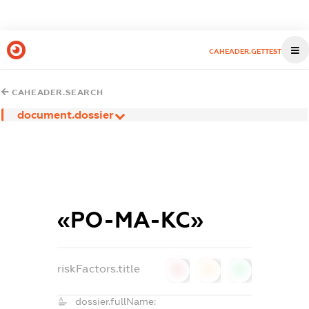
CAHEADER.GETTEST
CAHEADER.SEARCH
document.dossier
«РО-МА-КС»
riskFactors.title
0
0
0
dossier.fullName: