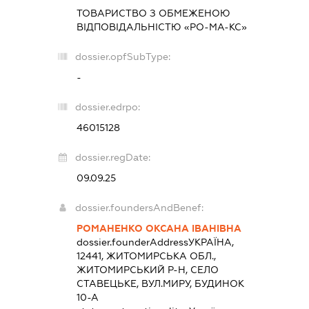
ТОВАРИСТВО З ОБМЕЖЕНОЮ
ВІДПОВІДАЛЬНІСТЮ «РО-МА-КС»
dossier.opfSubType:
-
dossier.edrpo:
46015128
dossier.regDate:
09.09.25
dossier.foundersAndBenef:
РОМАНЕНКО ОКСАНА ІВАНІВНА
dossier.founderAddress
УКРАЇНА,
12441, ЖИТОМИРСЬКА ОБЛ.,
ЖИТОМИРСЬКИЙ Р-Н, СЕЛО
СТАВЕЦЬКЕ, ВУЛ.МИРУ, БУДИНОК
10-А