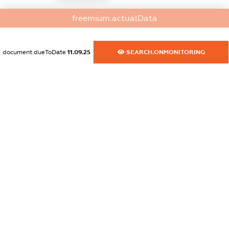
dossier.commercial_info.activity
freemium.actualData
XXXXXXXXXX
document.dueToDate
11.09.25
SEARCH.ONMONITORING
freemium.exampleText_1
freemium.exampleText_2
freemium.anonymousPerSearch2
FREEMIUM.DETAILS
FREEMIUM.REGISTER