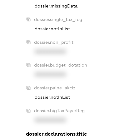
dossier.missingData
dossier.single_tax_reg
dossier.notInList
dossier.non_profit
XXXXXXXXXX
dossier.budget_dotation
XXXXXXXXXX
dossier.palne_akciz
dossier.notInList
dossier.bigTaxPayerReg
XXXXXXXXXX
dossier.declarations.title