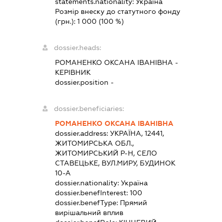
statements.nationality:
Україна
Розмір внеску до статутного фонду
(грн.):
1 000
(100 %)
dossier.heads:
РОМАНЕНКО ОКСАНА ІВАНІВНА
-
КЕРІВНИК
dossier.position -
dossier.beneficiaries:
РОМАНЕНКО ОКСАНА ІВАНІВНА
dossier.address:
УКРАЇНА, 12441,
ЖИТОМИРСЬКА ОБЛ.,
ЖИТОМИРСЬКИЙ Р-Н, СЕЛО
СТАВЕЦЬКЕ, ВУЛ.МИРУ, БУДИНОК
10-А
dossier.nationality:
Україна
dossier.benefInterest:
100
dossier.benefType:
Прямий
вирішальний вплив