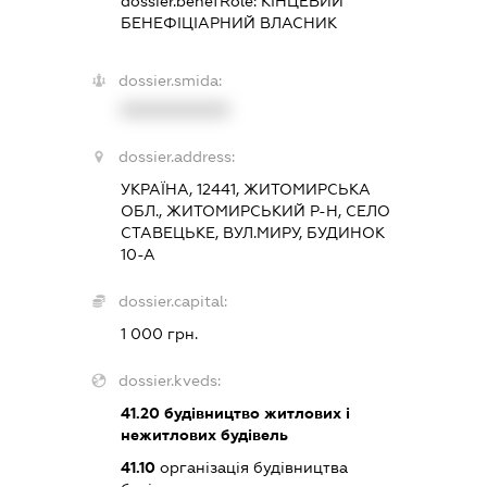
dossier.benefRole:
КІНЦЕВИЙ
БЕНЕФІЦІАРНИЙ ВЛАСНИК
dossier.smida:
XXXXXXXXXX
dossier.address:
УКРАЇНА, 12441, ЖИТОМИРСЬКА
ОБЛ., ЖИТОМИРСЬКИЙ Р-Н, СЕЛО
СТАВЕЦЬКЕ, ВУЛ.МИРУ, БУДИНОК
10-А
dossier.capital:
1 000 грн.
dossier.kveds:
41.20
будівництво житлових і
нежитлових будівель
41.10
організація будівництва