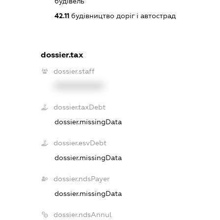
будівель
42.11
будівництво доріг і автострад
dossier.tax
dossier.staff
XXXXXXXXXX
dossier.taxDebt
dossier.missingData
dossier.esvDebt
dossier.missingData
dossier.ndsPayer
dossier.missingData
dossier.ndsAnnul