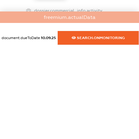
dossier.commercial_info.activity
freemium.actualData
XXXXXXXXXX
document.dueToDate
10.09.25
SEARCH.ONMONITORING
freemium.exampleText_1
freemium.exampleText_2
freemium.anonymousPerSearch2
FREEMIUM.DETAILS
FREEMIUM.REGISTER