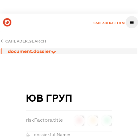
CAHEADER.GETTEST
CAHEADER.SEARCH
document.dossier
ЮВ ГРУП
riskFactors.title
0
0
0
dossier.fullName: