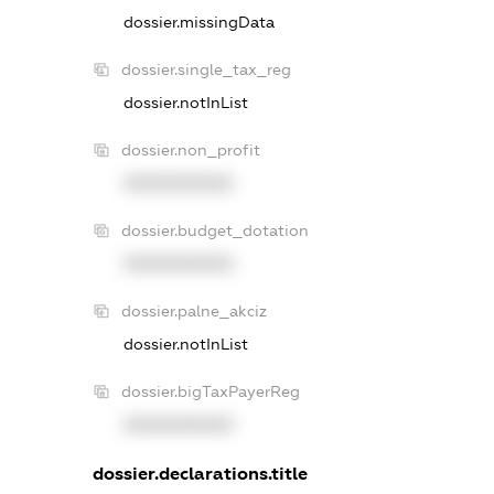
dossier.missingData
dossier.single_tax_reg
dossier.notInList
dossier.non_profit
XXXXXXXXXX
dossier.budget_dotation
XXXXXXXXXX
dossier.palne_akciz
dossier.notInList
dossier.bigTaxPayerReg
XXXXXXXXXX
dossier.declarations.title