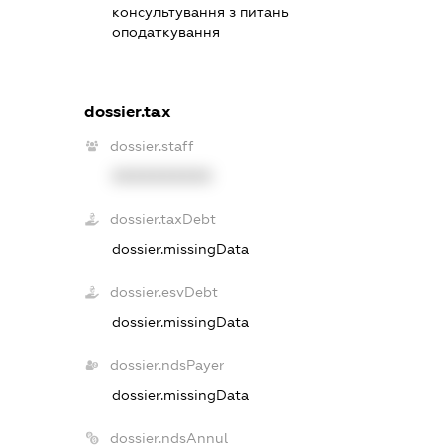
консультування з питань
оподаткування
dossier.tax
dossier.staff
XXXXXXXXXX
dossier.taxDebt
dossier.missingData
dossier.esvDebt
dossier.missingData
dossier.ndsPayer
dossier.missingData
dossier.ndsAnnul