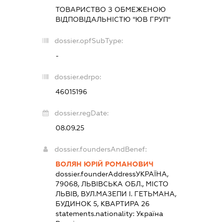
ТОВАРИСТВО З ОБМЕЖЕНОЮ
ВІДПОВІДАЛЬНІСТЮ "ЮВ ГРУП"
dossier.opfSubType:
-
dossier.edrpo:
46015196
dossier.regDate:
08.09.25
dossier.foundersAndBenef:
ВОЛЯН ЮРІЙ РОМАНОВИЧ
dossier.founderAddress
УКРАЇНА,
79068, ЛЬВІВСЬКА ОБЛ., МІСТО
ЛЬВІВ, ВУЛ.МАЗЕПИ І. ГЕТЬМАНА,
БУДИНОК 5, КВАРТИРА 26
statements.nationality:
Україна