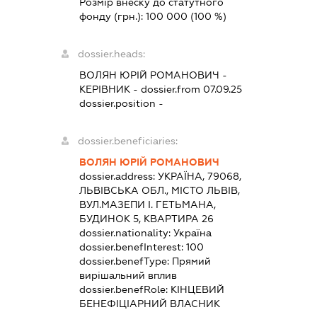
Розмір внеску до статутного
фонду (грн.):
100 000
(100 %)
dossier.heads:
ВОЛЯН ЮРІЙ РОМАНОВИЧ
-
КЕРІВНИК
- dossier.from 07.09.25
dossier.position -
dossier.beneficiaries:
ВОЛЯН ЮРІЙ РОМАНОВИЧ
dossier.address:
УКРАЇНА, 79068,
ЛЬВІВСЬКА ОБЛ., МІСТО ЛЬВІВ,
ВУЛ.МАЗЕПИ І. ГЕТЬМАНА,
БУДИНОК 5, КВАРТИРА 26
dossier.nationality:
Україна
dossier.benefInterest:
100
dossier.benefType:
Прямий
вирішальний вплив
dossier.benefRole:
КІНЦЕВИЙ
БЕНЕФІЦІАРНИЙ ВЛАСНИК