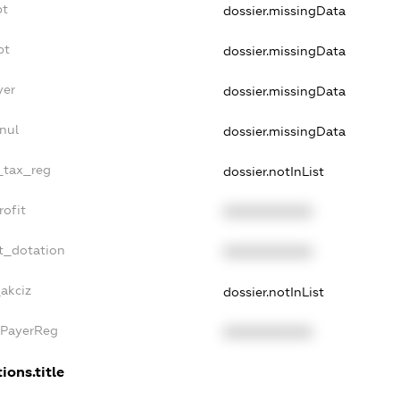
bt
dossier.missingData
bt
dossier.missingData
yer
dossier.missingData
nul
dossier.missingData
e_tax_reg
dossier.notInList
rofit
XXXXXXXXXX
t_dotation
XXXXXXXXXX
_akciz
dossier.notInList
xPayerReg
XXXXXXXXXX
ions.title