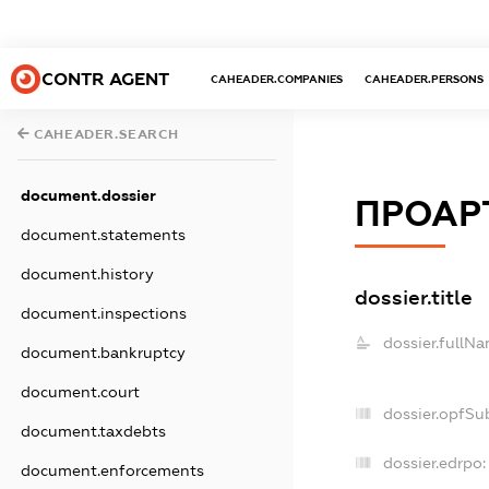
CONTR AGENT
CAHEADER.COMPANIES
CAHEADER.PERSONS
CAHEADER.SEARCH
document.dossier
ПРОАР
document.statements
document.history
dossier.title
document.inspections
dossier.fullNa
document.bankruptcy
document.court
dossier.opfSu
document.taxdebts
dossier.edrpo:
document.enforcements