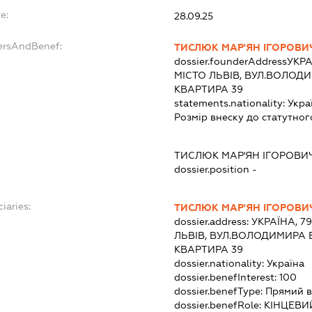
e:
28.09.25
dersAndBenef:
ТИСЛЮК МАР'ЯН ІГОРОВИ
dossier.founderAddress
УКРА
МІСТО ЛЬВІВ, ВУЛ.ВОЛОД
КВАРТИРА 39
statements.nationality:
Укра
Розмір внеску до статутног
ТИСЛЮК МАР'ЯН ІГОРОВИ
dossier.position -
iaries:
ТИСЛЮК МАР'ЯН ІГОРОВИ
dossier.address:
УКРАЇНА, 7
ЛЬВІВ, ВУЛ.ВОЛОДИМИРА 
КВАРТИРА 39
dossier.nationality:
Україна
dossier.benefInterest:
100
dossier.benefType:
Прямий в
dossier.benefRole:
КІНЦЕВИ