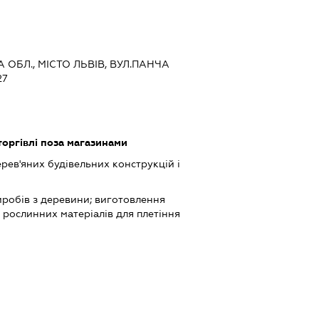
А ОБЛ., МІСТО ЛЬВІВ, ВУЛ.ПАНЧА
27
торгівлі поза магазинами
ев'яних будівельних конструкцій і
робів з деревини; виготовлення
а рослинних матеріалів для плетіння