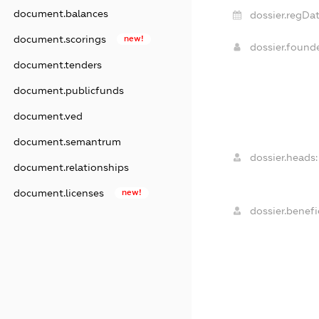
document.balances
dossier.regDat
document.scorings
new!
dossier.foun
document.tenders
document.publicfunds
document.ved
document.semantrum
dossier.heads:
document.relationships
document.licenses
new!
dossier.benefic