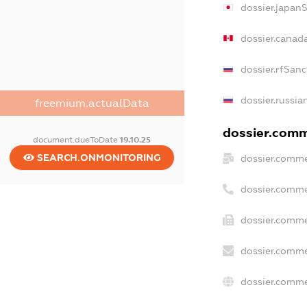
dossier.japan
dossier.canad
dossier.rfSanc
dossier.russia
freemium.actualData
dossier.comme
document.dueToDate
19.10.25
SEARCH.ONMONITORING
dossier.comme
dossier.comme
dossier.comme
dossier.comme
dossier.comme