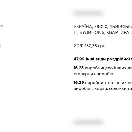
XXXXXXXXXX
s:
УКРАЇНА, 79020, ЛЬВІВСЬК
П., БУДИНОК 5, КВАРТИРА 
:
2 291 150,35 грн.
47.99
інші види роздрібної 
16.23
виробництво інших дер
столярних виробів
16.29
виробництво інших ви
виробів з корка, соломки т
XXXXXXXXXX