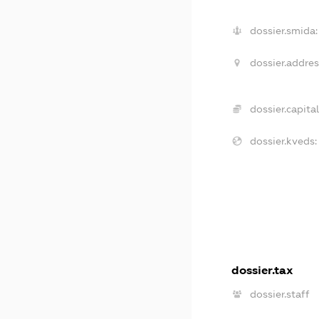
dossier.smida:
dossier.addres
dossier.capital
dossier.kveds:
dossier.tax
dossier.staff