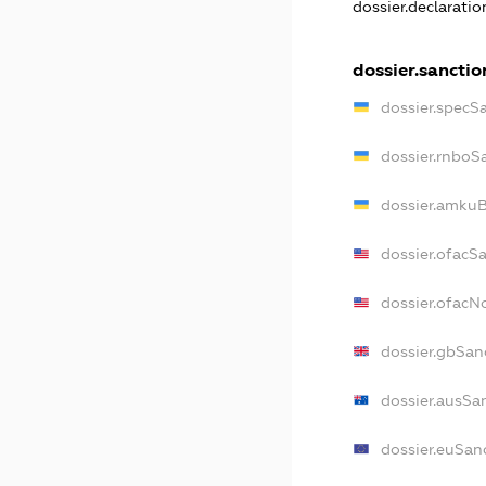
dossier.declarati
dossier.sanctio
dossier.specS
dossier.rnboS
dossier.amkuB
dossier.ofacS
dossier.ofac
dossier.gbSan
dossier.ausSa
dossier.euSan