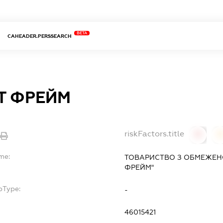
BETA
CAHEADER.PERSSEARCH
Т ФРЕЙМ
riskFactors.title
0
me:
ТОВАРИСТВО З ОБМЕЖЕН
ФРЕЙМ"
bType:
-
46015421