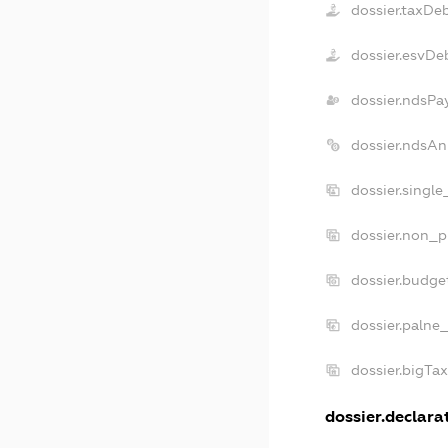
dossier.taxDe
dossier.esvDe
dossier.ndsPa
dossier.ndsAn
dossier.singl
dossier.non_p
dossier.budge
dossier.palne
dossier.bigTa
dossier.declarat