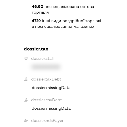
46.90
неспеціалізована оптова
торгівля
47.19
інші види роздрібної торгівлі
в неспеціалізованих магазинах
dossier.tax
dossier.staff
XXXXXXXXXX
dossier.taxDebt
dossier.missingData
dossier.esvDebt
dossier.missingData
dossier.ndsPayer