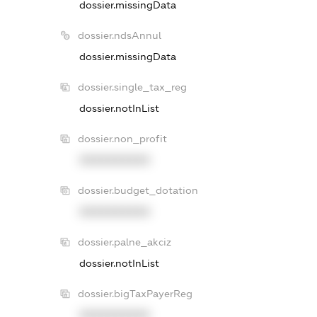
dossier.missingData
dossier.ndsAnnul
dossier.missingData
dossier.single_tax_reg
dossier.notInList
dossier.non_profit
XXXXXXXXXX
dossier.budget_dotation
XXXXXXXXXX
dossier.palne_akciz
dossier.notInList
dossier.bigTaxPayerReg
XXXXXXXXXX