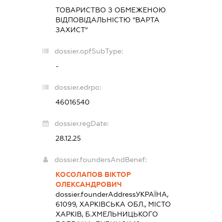
ТОВАРИСТВО З ОБМЕЖЕНОЮ
ВІДПОВІДАЛЬНІСТЮ "ВАРТА
ЗАХИСТ"
dossier.opfSubType:
-
dossier.edrpo:
46016540
dossier.regDate:
28.12.25
dossier.foundersAndBenef:
КОСОЛАПОВ ВІКТОР
ОЛЕКСАНДРОВИЧ
dossier.founderAddress
УКРАЇНА,
61099, ХАРКІВСЬКА ОБЛ., МІСТО
ХАРКІВ, Б.ХМЕЛЬНИЦЬКОГО