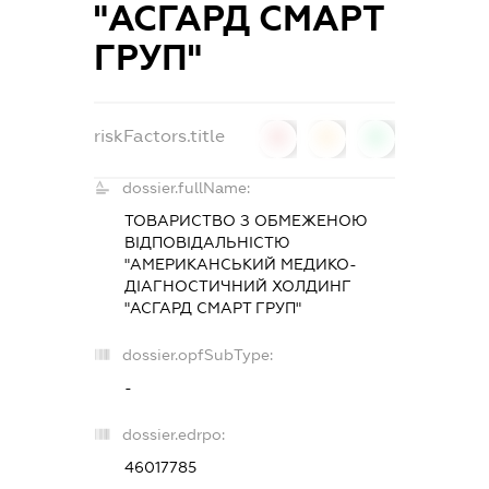
"АСГАРД СМАРТ
ГРУП"
riskFactors.title
0
0
0
dossier.fullName:
ТОВАРИСТВО З ОБМЕЖЕНОЮ
ВІДПОВІДАЛЬНІСТЮ
"АМЕРИКАНСЬКИЙ МЕДИКО-
ДІАГНОСТИЧНИЙ ХОЛДИНГ
"АСГАРД СМАРТ ГРУП"
dossier.opfSubType:
-
dossier.edrpo:
46017785