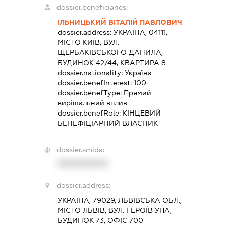
dossier.beneficiaries:
ІЛЬНИЦЬКИЙ ВІТАЛІЙ ПАВЛОВИЧ
dossier.address:
УКРАЇНА, 04111,
МІСТО КИЇВ, ВУЛ.
ЩЕРБАКІВСЬКОГО ДАНИЛА,
БУДИНОК 42/44, КВАРТИРА 8
dossier.nationality:
Україна
dossier.benefInterest:
100
dossier.benefType:
Прямий
вирішальний вплив
dossier.benefRole:
КІНЦЕВИЙ
БЕНЕФІЦІАРНИЙ ВЛАСНИК
dossier.smida:
XXXXXXXXXX
dossier.address:
УКРАЇНА, 79029, ЛЬВІВСЬКА ОБЛ.,
МІСТО ЛЬВІВ, ВУЛ. ГЕРОЇВ УПА,
БУДИНОК 73, ОФІС 700