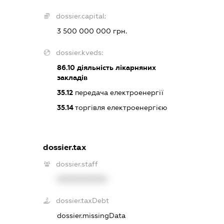
dossier.capital:
3 500 000 000 грн.
dossier.kveds:
86.10
діяльність лікарняних
закладів
35.12
передача електроенергії
35.14
торгівля електроенергією
dossier.tax
dossier.staff
XXXXXXXXXX
dossier.taxDebt
dossier.missingData