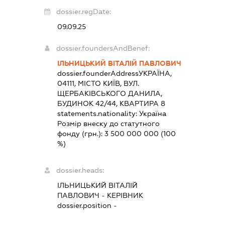
dossier.regDate:
09.09.25
dossier.foundersAndBenef:
ІЛЬНИЦЬКИЙ ВІТАЛІЙ ПАВЛОВИЧ
dossier.founderAddress
УКРАЇНА,
04111, МІСТО КИЇВ, ВУЛ.
ЩЕРБАКІВСЬКОГО ДАНИЛА,
БУДИНОК 42/44, КВАРТИРА 8
statements.nationality:
Україна
Розмір внеску до статутного
фонду (грн.):
3 500 000 000
(100
%)
dossier.heads:
ІЛЬНИЦЬКИЙ ВІТАЛІЙ
ПАВЛОВИЧ
-
КЕРІВНИК
dossier.position -