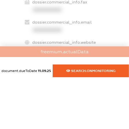
dossier.commercial_info.fax
XXXXXXXXXX
dossier.commercial_info.email
XXXXXXXXXX
dossier.commercial_info.website
XXXXXXXXXX
freemium.actualData
dossier.commercial_info.activity
XXXXXXXXXX
document.dueToDate
11.09.25
SEARCH.ONMONITORING
freemium.exampleText_1
freemium.exampleText_2
freemium.anonymousPerSearch2
FREEMIUM.DETAILS
FREEMIUM.REGISTER