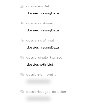
dossier.esvDebt
dossier.missingData
dossier.ndsPayer
dossier.missingData
dossier.ndsAnnul
dossier.missingData
dossier.single_tax_reg
dossier.notInList
dossier.non_profit
XXXXXXXXXX
dossier.budget_dotation
XXXXXXXXXX