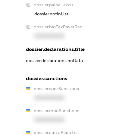
dossier.palne_akciz
dossier.notInList
dossier.bigTaxPayerReg
XXXXXXXXXX
dossier.declarations.title
dossier.declarations.noData
dossier.sanctions
dossier.specSanctions
XXXXXXXXXX
dossier.rnboSanctions
XXXXXXXXXX
dossier.amkuBlackList