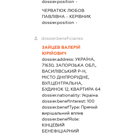
dossier.position -
ЧЕРВАТЮК ЛЮБОВ
ПАВЛІВНА
-
КЕРІВНИК
dossier.position -
dossier.beneficiaries:
ЗАЙЦЕВ ВАЛЕРІЙ
ЮРІЙОВИЧ
dossier.address:
УКРАЇНА,
71630, ЗАПОРІЗЬКА ОБЛ.,
ВАСИЛІВСЬКИЙ Р-Н,
МІСТО ДНІПРОРУДНЕ,
ВУЛ.ЦЕНТРАЛЬНА,
БУДИНОК 12, КВАРТИРА 64
dossier.nationality:
Україна
dossier.benefInterest:
100
dossier.benefType:
Прямий
вирішальний вплив
dossier.benefRole:
КІНЦЕВИЙ
БЕНЕФІЦІАРНИЙ