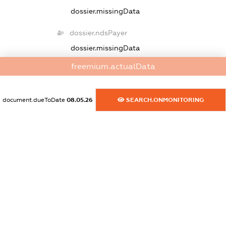
dossier.missingData
dossier.ndsPayer
dossier.missingData
freemium.actualData
dossier.ndsAnnul
dossier.missingData
document.dueToDate
08.05.26
SEARCH.ONMONITORING
dossier.single_tax_reg
dossier.notInList
dossier.non_profit
XXXXXXXXXX
dossier.budget_dotation
XXXXXXXXXX
dossier.palne_akciz