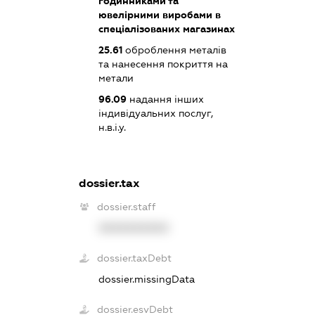
годинниками та
ювелірними виробами в
спеціалізованих магазинах
25.61
оброблення металів
та нанесення покриття на
метали
96.09
надання інших
індивідуальних послуг,
н.в.і.у.
dossier.tax
dossier.staff
XXXXXXXXXX
dossier.taxDebt
dossier.missingData
dossier.esvDebt