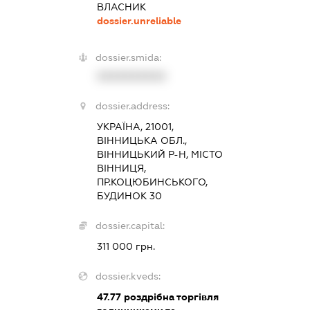
ВЛАСНИК
dossier.unreliable
dossier.smida:
XXXXXXXXXX
dossier.address:
УКРАЇНА, 21001,
ВІННИЦЬКА ОБЛ.,
ВІННИЦЬКИЙ Р-Н, МІСТО
ВІННИЦЯ,
ПР.КОЦЮБИНСЬКОГО,
БУДИНОК 30
dossier.capital:
311 000 грн.
dossier.kveds:
47.77
роздрібна торгівля