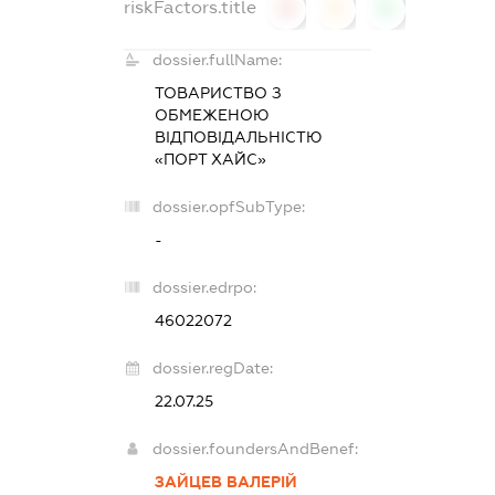
riskFactors.title
0
0
0
dossier.fullName:
ТОВАРИСТВО З
ОБМЕЖЕНОЮ
ВІДПОВІДАЛЬНІСТЮ
«ПОРТ ХАЙС»
dossier.opfSubType:
-
dossier.edrpo:
46022072
dossier.regDate:
22.07.25
dossier.foundersAndBenef:
ЗАЙЦЕВ ВАЛЕРІЙ