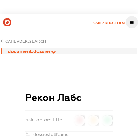
CAHEADER.GETTEST
CAHEADER.SEARCH
document.dossier
Рекон Лабс
riskFactors.title
0
0
0
dossier.fullName: