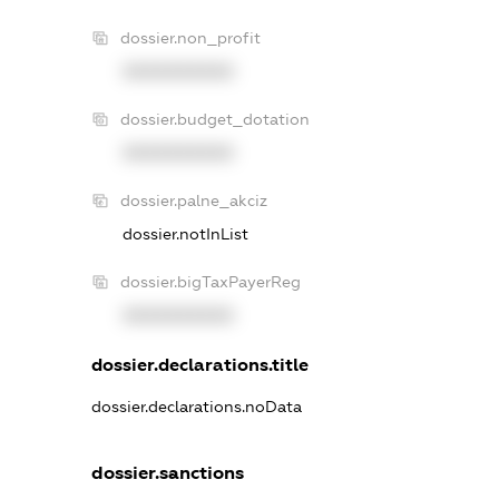
dossier.non_profit
XXXXXXXXXX
dossier.budget_dotation
XXXXXXXXXX
dossier.palne_akciz
dossier.notInList
dossier.bigTaxPayerReg
XXXXXXXXXX
dossier.declarations.title
dossier.declarations.noData
dossier.sanctions