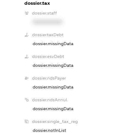
dossier.tax
dossier.staff
XXXXXXXXXX
dossier.taxDebt
dossier.missingData
dossier.esvDebt
dossier.missingData
dossier.ndsPayer
dossier.missingData
dossier.ndsAnnul
dossier.missingData
dossier.single_tax_reg
dossier.notInList