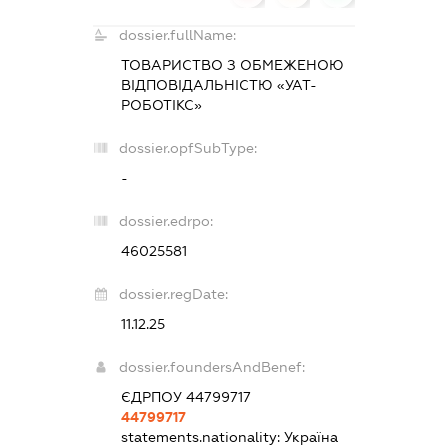
dossier.fullName:
ТОВАРИСТВО З ОБМЕЖЕНОЮ
ВІДПОВІДАЛЬНІСТЮ «УАТ-
РОБОТІКС»
dossier.opfSubType:
-
dossier.edrpo:
46025581
dossier.regDate:
11.12.25
dossier.foundersAndBenef:
ЄДРПОУ 44799717
44799717
statements.nationality:
Україна