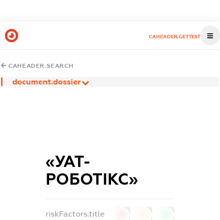
CAHEADER.GETTEST
CAHEADER.SEARCH
document.dossier
«УАТ-
РОБОТІКС»
riskFactors.title
0
0
0