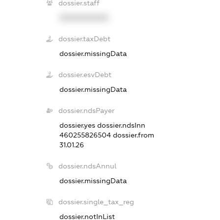
dossier.staff
XXXXXXXXXX
dossier.taxDebt
dossier.missingData
dossier.esvDebt
dossier.missingData
dossier.ndsPayer
dossier.yes
dossier.ndsInn
460255826504
dossier.from
31.01.26
dossier.ndsAnnul
dossier.missingData
dossier.single_tax_reg
dossier.notInList