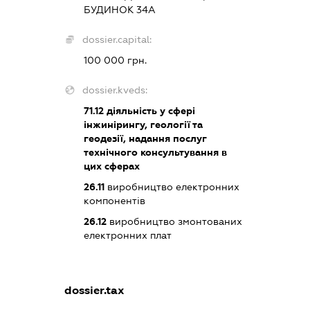
БУДИНОК 34А
dossier.capital:
100 000 грн.
dossier.kveds:
71.12
діяльність у сфері
інжинірингу, геології та
геодезії, надання послуг
технічного консультування в
цих сферах
26.11
виробництво електронних
компонентів
26.12
виробництво змонтованих
електронних плат
dossier.tax