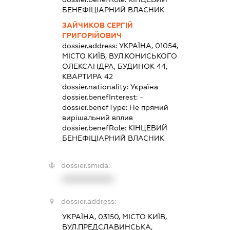
БЕНЕФІЦІАРНИЙ ВЛАСНИК
ЗАЙЧИКОВ СЕРГІЙ
ГРИГОРІЙОВИЧ
dossier.address:
УКРАЇНА, 01054,
МІСТО КИЇВ, ВУЛ.КОНИСЬКОГО
ОЛЕКСАНДРА, БУДИНОК 44,
КВАРТИРА 42
dossier.nationality:
Україна
dossier.benefInterest:
-
dossier.benefType:
Не прямий
вирішальний вплив
dossier.benefRole:
КІНЦЕВИЙ
БЕНЕФІЦІАРНИЙ ВЛАСНИК
dossier.smida:
XXXXXXXXXX
dossier.address:
УКРАЇНА, 03150, МІСТО КИЇВ,
ВУЛ.ПРЕДСЛАВИНСЬКА,