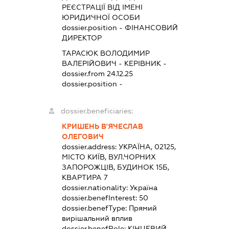
РЕЄСТРАЦІЇ ВІД ІМЕНІ
ЮРИДИЧНОЇ ОСОБИ
dossier.position - ФІНАНСОВИЙ
ДИРЕКТОР
ТАРАСЮК ВОЛОДИМИР
ВАЛЕРІЙОВИЧ
-
КЕРІВНИК
-
dossier.from 24.12.25
dossier.position -
dossier.beneficiaries:
КРИШЕНЬ В'ЯЧЕСЛАВ
ОЛЕГОВИЧ
dossier.address:
УКРАЇНА, 02125,
МІСТО КИЇВ, ВУЛ.ЧОРНИХ
ЗАПОРОЖЦІВ, БУДИНОК 15Б,
КВАРТИРА 7
dossier.nationality:
Україна
dossier.benefInterest:
50
dossier.benefType:
Прямий
вирішальний вплив
dossier.benefRole:
КІНЦЕВИЙ