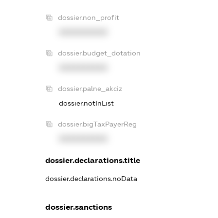
dossier.non_profit
XXXXXXXXXX
dossier.budget_dotation
XXXXXXXXXX
dossier.palne_akciz
dossier.notInList
dossier.bigTaxPayerReg
XXXXXXXXXX
dossier.declarations.title
dossier.declarations.noData
dossier.sanctions