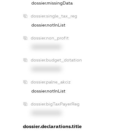
dossier.missingData
dossier.single_tax_reg
dossier.notInList
dossier.non_profit
XXXXXXXXXX
dossier.budget_dotation
XXXXXXXXXX
dossier.palne_akciz
dossier.notInList
dossier.bigTaxPayerReg
XXXXXXXXXX
dossier.declarations.title