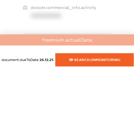
dossier.commercial_info.activity
XXXXXXXXXX
freemium.actualData
freemium.exampleText_1
freemium.exampleText_2
freemium.anonymousPerSearch2
document.dueToDate
26.12.25
SEARCH.ONMONITORING
FREEMIUM.DETAILS
FREEMIUM.REGISTER