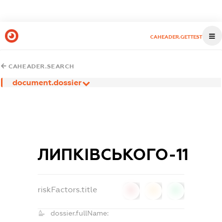
CAHEADER.GETTEST
CAHEADER.SEARCH
document.dossier
ЛИПКІВСЬКОГО-11
riskFactors.title
0
0
0
dossier.fullName: