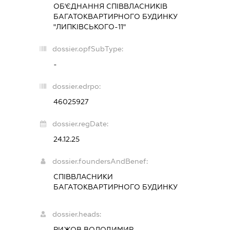
ОБ'ЄДНАННЯ СПІВВЛАСНИКІВ
БАГАТОКВАРТИРНОГО БУДИНКУ
"ЛИПКІВСЬКОГО-11"
dossier.opfSubType:
-
dossier.edrpo:
46025927
dossier.regDate:
24.12.25
dossier.foundersAndBenef:
СПІВВЛАСНИКИ
БАГАТОКВАРТИРНОГО БУДИНКУ
dossier.heads:
РИЖОВ ВОЛОДИМИР