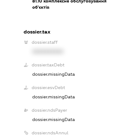
81.10
комплексне обслуговування
об'єктів
dossier.tax
dossier.staff
XXXXXXXXXX
dossier.taxDebt
dossier.missingData
dossier.esvDebt
dossier.missingData
dossier.ndsPayer
dossier.missingData
dossier.ndsAnnul