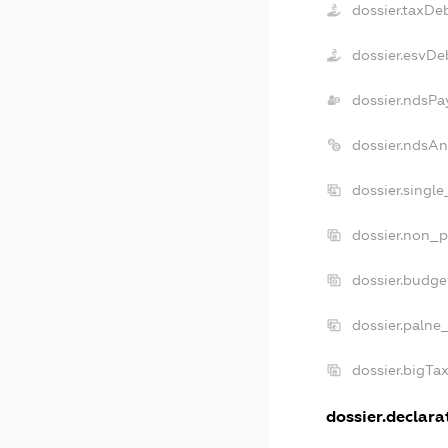
dossier.taxDe
dossier.esvDe
dossier.ndsPa
dossier.ndsAn
dossier.singl
dossier.non_p
dossier.budge
dossier.palne
dossier.bigTa
dossier.declarat