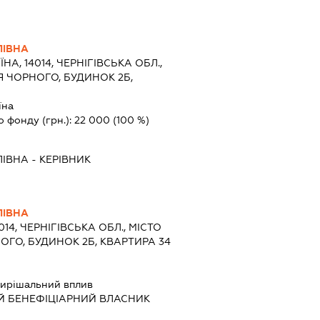
ЛІВНА
ЇНА, 14014, ЧЕРНІГІВСЬКА ОБЛ.,
ЗЯ ЧОРНОГО, БУДИНОК 2Б,
їна
о фонду (грн.):
22 000
(100 %)
ЛІВНА
-
КЕРІВНИК
ЛІВНА
014, ЧЕРНІГІВСЬКА ОБЛ., МІСТО
НОГО, БУДИНОК 2Б, КВАРТИРА 34
ирішальний вплив
Й БЕНЕФІЦІАРНИЙ ВЛАСНИК