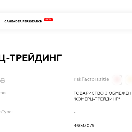
BETA
CAHEADER.PERSSEARCH
Ц-ТРЕЙДИНГ
riskFactors.title
0
ame:
ТОВАРИСТВО З ОБМЕЖЕН
"КОМЕРЦ-ТРЕЙДИНГ"
bType:
-
46033079