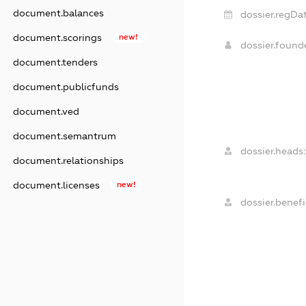
document.balances
dossier.regDat
document.scorings
new!
dossier.foun
document.tenders
document.publicfunds
document.ved
document.semantrum
dossier.heads:
document.relationships
document.licenses
new!
dossier.benefi