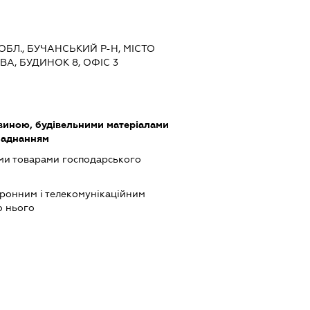
 ОБЛ., БУЧАНСЬКИЙ Р-Н, МІСТО
А, БУДИНОК 8, ОФІС 3
виною, будівельними матеріалами
ладнанням
ми товарами господарського
тронним і телекомунікаційним
о нього