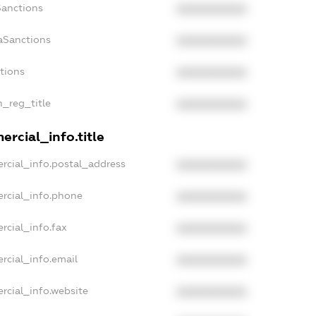
Sanctions
XXXXXXXXXX
aSanctions
XXXXXXXXXX
ctions
XXXXXXXXXX
n_reg_title
XXXXXXXXXX
rcial_info.title
rcial_info.postal_address
XXXXXXXXXX
rcial_info.phone
XXXXXXXXXX
rcial_info.fax
XXXXXXXXXX
rcial_info.email
XXXXXXXXXX
rcial_info.website
XXXXXXXXXX