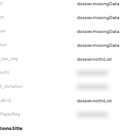
bt
dossier.missingData
bt
dossier.missingData
yer
dossier.missingData
nul
dossier.missingData
e_tax_reg
dossier.notInList
rofit
XXXXXXXXXX
t_dotation
XXXXXXXXXX
_akciz
dossier.notInList
xPayerReg
XXXXXXXXXX
ions.title