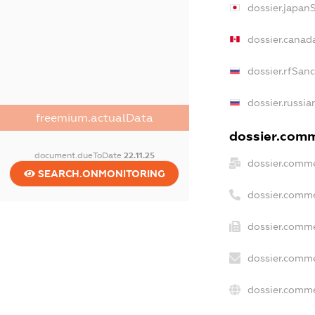
dossier.japan
dossier.canad
dossier.rfSan
dossier.russia
freemium.actualData
dossier.comme
document.dueToDate
22.11.25
dossier.comme
SEARCH.ONMONITORING
dossier.comme
dossier.comme
dossier.comme
dossier.comme