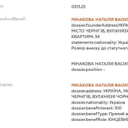
e:
03.11.25
dersAndBenef:
МІНАКОВА НАТАЛІЯ ВАСИ
dossier.founderAddress
УКРА
МІСТО ЧЕРНІГІВ, ВУЛ.КНЯ
КВАРТИРА 34
statements.nationality:
Укра
Розмір внеску до статутног
МІНАКОВА НАТАЛІЯ ВАСИ
dossier.position -
ciaries:
МІНАКОВА НАТАЛІЯ ВАСИ
dossier.address:
УКРАЇНА, 14
ЧЕРНІГІВ, ВУЛ.КНЯЗЯ ЧОР
dossier.nationality:
Україна
dossier.benefInterest:
100
dossier.benefType:
Прямий в
dossier.benefRole:
КІНЦЕВИ