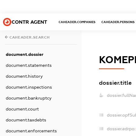
CONTR AGENT
CAHEADER.COMPANIES
CAHEADER.PERSONS
CAHEADER.SEARCH
document.dossier
КОМЕР
document.statements
document.history
dossier.title
document.inspections
dossier.fullN
document.bankruptcy
document.court
dossier.opfSu
document.taxdebts
dossier.edrpo:
document.enforcements