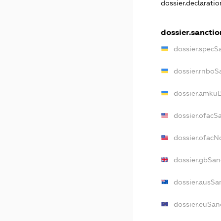
dossier.declarati
dossier.sanctio
dossier.specS
dossier.rnboS
dossier.amkuB
dossier.ofacS
dossier.ofac
dossier.gbSan
dossier.ausSa
dossier.euSan