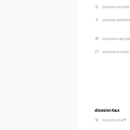
dossier.smida:
dossier.addres
dossier.capital
dossier.kveds:
dossier.tax
dossier.staff