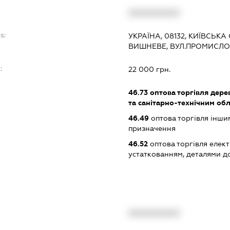
XXXXXXXXXX
s:
УКРАЇНА, 08132, КИЇВСЬКА
ВИШНЕВЕ, ВУЛ.ПРОМИСЛОВ
:
22 000 грн.
46.73
оптова торгівля дере
та санітарно-технічним об
46.49
оптова торгівля інши
призначення
46.52
оптова торгівля елек
устаткованням, деталями д
XXXXXXXXXX