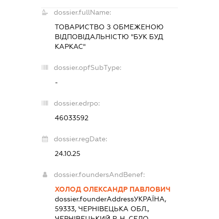
dossier.fullName:
ТОВАРИСТВО З ОБМЕЖЕНОЮ
ВІДПОВІДАЛЬНІСТЮ "БУК БУД
КАРКАС"
dossier.opfSubType:
-
dossier.edrpo:
46033592
dossier.regDate:
24.10.25
dossier.foundersAndBenef:
ХОЛОД ОЛЕКСАНДР ПАВЛОВИЧ
dossier.founderAddress
УКРАЇНА,
59333, ЧЕРНІВЕЦЬКА ОБЛ.,
ЧЕРНІВЕЦЬКИЙ Р-Н, СЕЛО