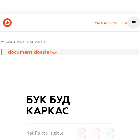
CAHEADER.GETTEST
CAHEADER.SEARCH
document.dossier
БУК БУД
КАРКАС
riskFactors.title
0
0
0