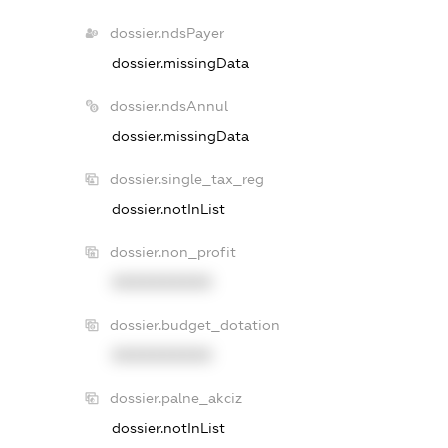
dossier.ndsPayer
dossier.missingData
dossier.ndsAnnul
dossier.missingData
dossier.single_tax_reg
dossier.notInList
dossier.non_profit
XXXXXXXXXX
dossier.budget_dotation
XXXXXXXXXX
dossier.palne_akciz
dossier.notInList