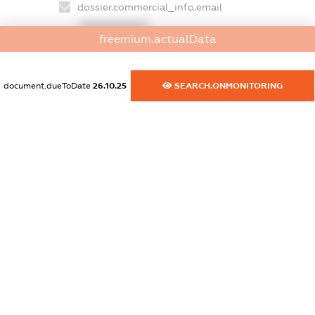
dossier.commercial_info.email
XXXXXXXXXX
freemium.actualData
dossier.commercial_info.website
XXXXXXXXXX
document.dueToDate
26.10.25
SEARCH.ONMONITORING
dossier.commercial_info.activity
XXXXXXXXXX
freemium.exampleText_1
freemium.exampleText_2
freemium.anonymousPerSearch2
FREEMIUM.DETAILS
FREEMIUM.REGISTER