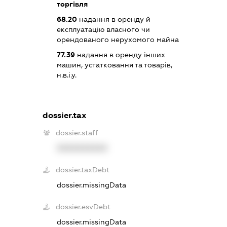
торгівля
68.20
надання в оренду й
експлуатацію власного чи
орендованого нерухомого майна
77.39
надання в оренду інших
машин, устатковання та товарів,
н.в.і.у.
dossier.tax
dossier.staff
XXXXXXXXXX
dossier.taxDebt
dossier.missingData
dossier.esvDebt
dossier.missingData