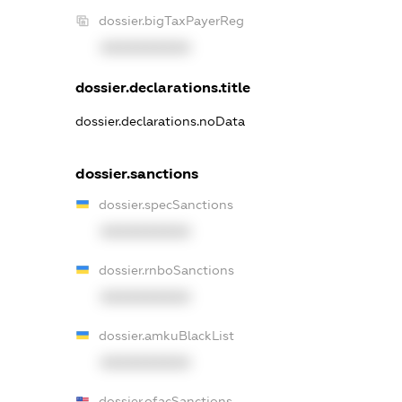
dossier.bigTaxPayerReg
XXXXXXXXXX
dossier.declarations.title
dossier.declarations.noData
dossier.sanctions
dossier.specSanctions
XXXXXXXXXX
dossier.rnboSanctions
XXXXXXXXXX
dossier.amkuBlackList
XXXXXXXXXX
dossier.ofacSanctions