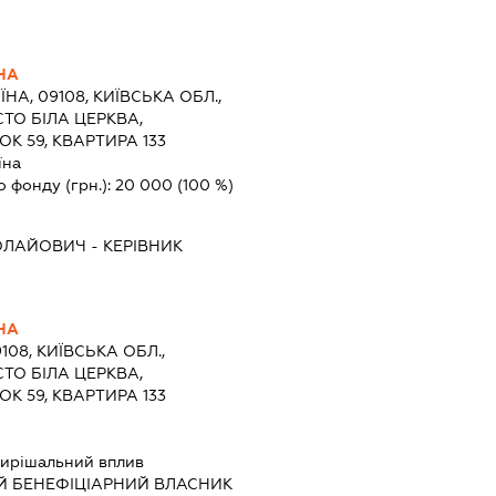
НА
ЇНА, 09108, КИЇВСЬКА ОБЛ.,
СТО БІЛА ЦЕРКВА,
К 59, КВАРТИРА 133
їна
о фонду (грн.):
20 000
(100 %)
ОЛАЙОВИЧ
-
КЕРІВНИК
НА
108, КИЇВСЬКА ОБЛ.,
СТО БІЛА ЦЕРКВА,
К 59, КВАРТИРА 133
ирішальний вплив
Й БЕНЕФІЦІАРНИЙ ВЛАСНИК