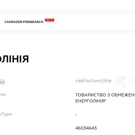
BETA
CAHEADER.PERSSEARCH
ЛІНІЯ
riskFactors.title
0
me:
ТОВАРИСТВО З ОБМЕЖЕН
ЕНЕРГОЛІНІЯ"
bType:
-
46034643