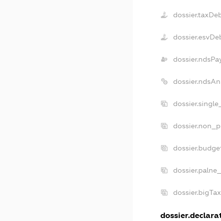
dossier.taxDe
dossier.esvDe
dossier.ndsPa
dossier.ndsAn
dossier.singl
dossier.non_p
dossier.budge
dossier.palne
dossier.bigTa
dossier.declarat