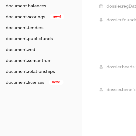
document.balances
dossier.regDat
document.scorings
new!
dossier.found
document.tenders
document.publicfunds
document.ved
document.semantrum
dossier.heads:
document.relationships
document.licenses
new!
dossier.benefic