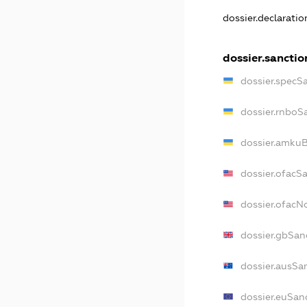
dossier.declarati
dossier.sanctio
dossier.specS
dossier.rnboS
dossier.amkuB
dossier.ofacS
dossier.ofac
dossier.gbSan
dossier.ausSa
dossier.euSan