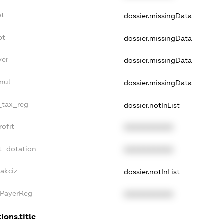
bt
dossier.missingData
bt
dossier.missingData
yer
dossier.missingData
nul
dossier.missingData
e_tax_reg
dossier.notInList
rofit
XXXXXXXXXX
t_dotation
XXXXXXXXXX
_akciz
dossier.notInList
xPayerReg
XXXXXXXXXX
ions.title