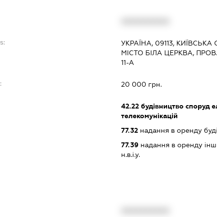
XXXXXXXXXX
s:
УКРАЇНА, 09113, КИЇВСЬКА
МІСТО БІЛА ЦЕРКВА, ПРОВ
11-А
:
20 000 грн.
42.22
будівництво споруд е
телекомунікацій
77.32
надання в оренду буд
77.39
надання в оренду інши
н.в.і.у.
XXXXXXXXXX