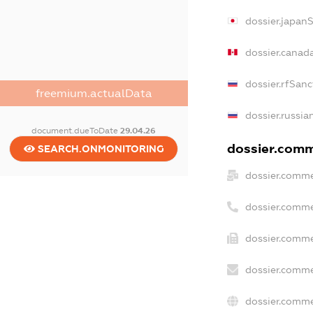
dossier.japan
dossier.canad
dossier.rfSanc
freemium.actualData
dossier.russia
document.dueToDate
29.04.26
dossier.comme
SEARCH.ONMONITORING
dossier.comme
dossier.comme
dossier.comme
dossier.comme
dossier.comme