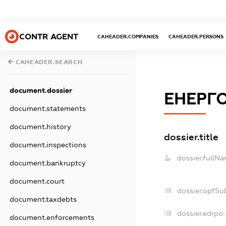
CONTR AGENT
CAHEADER.COMPANIES
CAHEADER.PERSONS
CAHEADER.SEARCH
document.dossier
ЕНЕРГО
document.statements
document.history
dossier.title
document.inspections
dossier.fullNa
document.bankruptcy
document.court
dossier.opfSu
document.taxdebts
dossier.edrpo:
document.enforcements