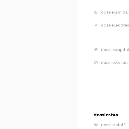
dossier.smida:
dossier.addres
dossier.capital
dossier.kveds:
dossier.tax
dossier.staff