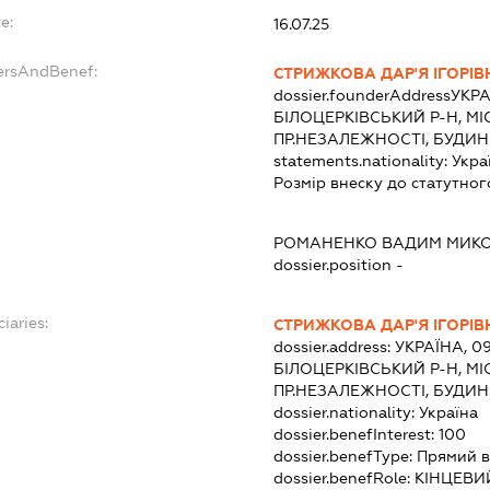
e:
16.07.25
ersAndBenef:
СТРИЖКОВА ДАР'Я ІГОРІВ
dossier.founderAddress
УКРА
БІЛОЦЕРКІВСЬКИЙ Р-Н, МІ
ПР.НЕЗАЛЕЖНОСТІ, БУДИНО
statements.nationality:
Укра
Розмір внеску до статутног
РОМАНЕНКО ВАДИМ МИК
dossier.position -
iaries:
СТРИЖКОВА ДАР'Я ІГОРІВ
dossier.address:
УКРАЇНА, 09
БІЛОЦЕРКІВСЬКИЙ Р-Н, МІ
ПР.НЕЗАЛЕЖНОСТІ, БУДИНО
dossier.nationality:
Україна
dossier.benefInterest:
100
dossier.benefType:
Прямий в
dossier.benefRole:
КІНЦЕВИ