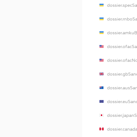
dossier.specS
dossier.rnboS
dossier.amkuB
dossier.ofacS
dossier.ofac
dossier.gbSan
dossier.ausSa
dossier.euSan
dossier.japan
dossier.canad