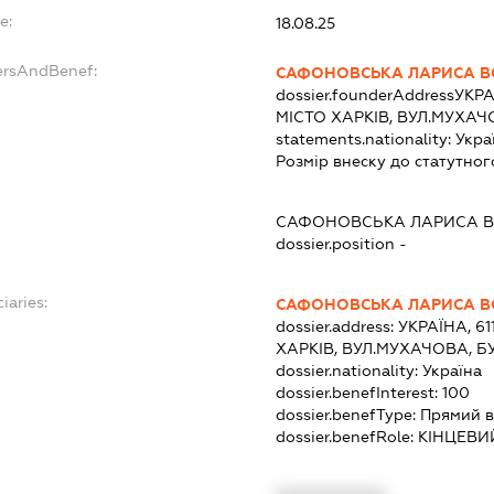
e:
18.08.25
ersAndBenef:
САФОНОВСЬКА ЛАРИСА 
dossier.founderAddress
УКРА
МІСТО ХАРКІВ, ВУЛ.МУХАЧ
statements.nationality:
Укра
Розмір внеску до статутног
САФОНОВСЬКА ЛАРИСА 
dossier.position -
iaries:
САФОНОВСЬКА ЛАРИСА 
dossier.address:
УКРАЇНА, 61
ХАРКІВ, ВУЛ.МУХАЧОВА, Б
dossier.nationality:
Україна
dossier.benefInterest:
100
dossier.benefType:
Прямий в
dossier.benefRole:
КІНЦЕВИ