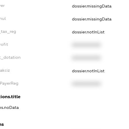
yer
dossier.missingData
nul
dossier.missingData
e_tax_reg
dossier.notInList
rofit
XXXXXXXXXX
t_dotation
XXXXXXXXXX
akciz
dossier.notInList
xPayerReg
XXXXXXXXXX
ions.title
ons.noData
ns