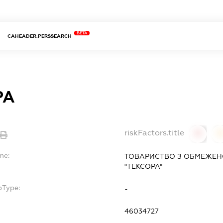
BETA
CAHEADER.PERSSEARCH
РА
riskFactors.title
0
0
me:
ТОВАРИСТВО З ОБМЕЖЕН
"ТЕКСОРА"
bType:
-
46034727