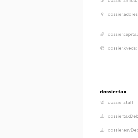
dossier.smida:
dossier.addres
dossier.capital
dossier.kveds:
dossier.tax
dossier.staff
dossier.taxDe
dossier.esvDe