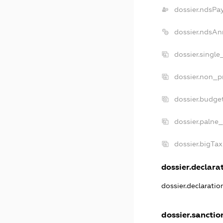
dossier.ndsPa
dossier.ndsAn
dossier.singl
dossier.non_p
dossier.budge
dossier.palne_
dossier.bigTa
dossier.declarat
dossier.declarati
dossier.sanctio