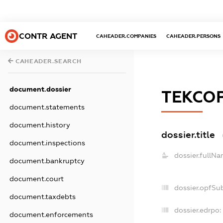
CONTR AGENT
CAHEADER.COMPANIES
CAHEADER.PERSONS
CAHEADER.SEARCH
document.dossier
ТЕКСО
document.statements
document.history
dossier.title
document.inspections
dossier.fullNa
document.bankruptcy
document.court
dossier.opfSu
document.taxdebts
dossier.edrpo:
document.enforcements