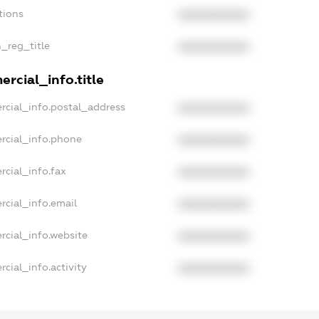
tions
XXXXXXXXXX
n_reg_title
XXXXXXXXXX
rcial_info.title
rcial_info.postal_address
XXXXXXXXXX
rcial_info.phone
XXXXXXXXXX
rcial_info.fax
XXXXXXXXXX
rcial_info.email
XXXXXXXXXX
rcial_info.website
XXXXXXXXXX
cial_info.activity
XXXXXXXXXX