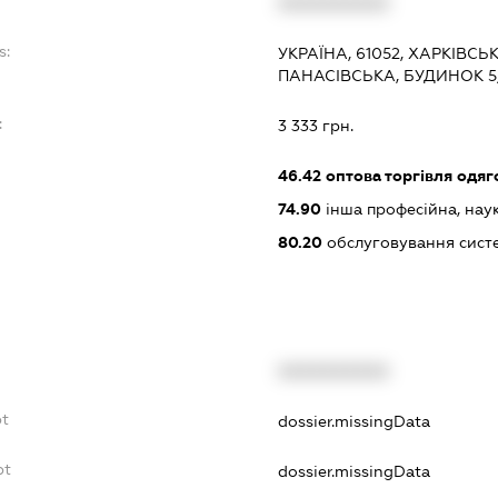
XXXXXXXXXX
s:
УКРАЇНА, 61052, ХАРКІВСЬ
ПАНАСІВСЬКА, БУДИНОК 5
:
3 333 грн.
46.42
оптова торгівля одяго
74.90
інша професійна, науков
80.20
обслуговування сист
XXXXXXXXXX
bt
dossier.missingData
bt
dossier.missingData