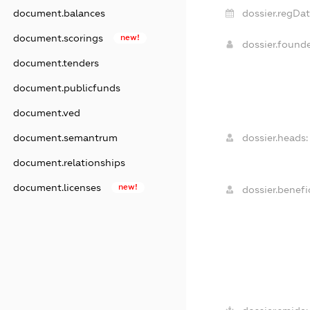
document.balances
dossier.regDat
document.scorings
new!
dossier.found
document.tenders
document.publicfunds
document.ved
document.semantrum
dossier.heads:
document.relationships
document.licenses
new!
dossier.benefic