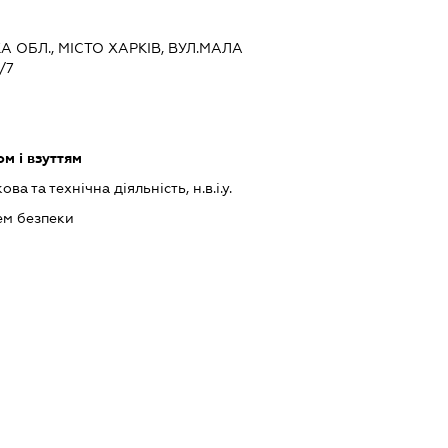
КА ОБЛ., МІСТО ХАРКІВ, ВУЛ.МАЛА
/7
м і взуттям
а та технічна діяльність, н.в.і.у.
ем безпеки