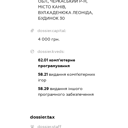
ОБЛ., ЧЕРКАСЬКИЙ Р-Н,
МІСТО КАНІВ,
ВУЛ.КАДЕНЮКА ЛЕОНІДА,
БУДИНОК 30
dossier.capital:
4 000 грн.
dossier.kveds:
62.01
комп'ютерне
програмування
58.21
видання комп'ютерних
ігор
58.29
видання іншого
програмного забезпечення
dossier.tax
dossier.staff