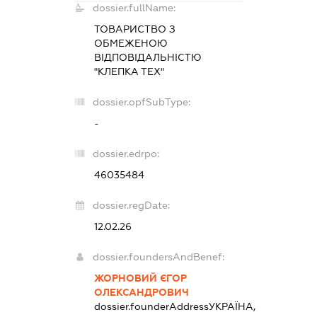
dossier.fullName:
ТОВАРИСТВО З
ОБМЕЖЕНОЮ
ВІДПОВІДАЛЬНІСТЮ
"КЛЕПКА ТЕХ"
dossier.opfSubType:
-
dossier.edrpo:
46035484
dossier.regDate:
12.02.26
dossier.foundersAndBenef:
ЖОРНОВИЙ ЄГОР
ОЛЕКСАНДРОВИЧ
dossier.founderAddress
УКРАЇНА,