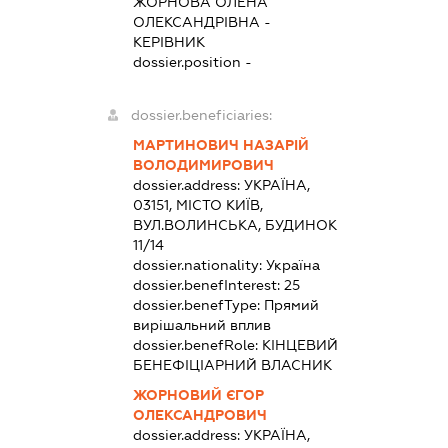
ЖОРНОВА ОЛЕНА
ОЛЕКСАНДРІВНА
-
КЕРІВНИК
dossier.position -
dossier.beneficiaries:
МАРТИНОВИЧ НАЗАРІЙ
ВОЛОДИМИРОВИЧ
dossier.address:
УКРАЇНА,
03151, МІСТО КИЇВ,
ВУЛ.ВОЛИНСЬКА, БУДИНОК
11/14
dossier.nationality:
Україна
dossier.benefInterest:
25
dossier.benefType:
Прямий
вирішальний вплив
dossier.benefRole:
КІНЦЕВИЙ
БЕНЕФІЦІАРНИЙ ВЛАСНИК
ЖОРНОВИЙ ЄГОР
ОЛЕКСАНДРОВИЧ
dossier.address:
УКРАЇНА,