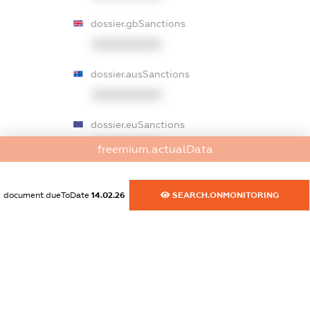
dossier.gbSanctions
XXXXXXXXXX
dossier.ausSanctions
XXXXXXXXXX
dossier.euSanctions
XXXXXXXXXX
freemium.actualData
dossier.japanSanctions
XXXXXXXXXX
document.dueToDate
14.02.26
SEARCH.ONMONITORING
dossier.canadaSanctions
XXXXXXXXXX
dossier.rfSanctions
XXXXXXXXXX