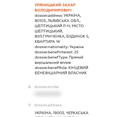
УЛЯНИЦЬКИЙ ЗАХАР
ВОЛОДИМИРОВИЧ
dossier.address:
УКРАЇНА,
80103, ЛЬВІВСЬКА ОБЛ.,
ШЕПТИЦЬКИЙ Р-Н, МІСТО
ШЕПТИЦЬКИЙ,
ВУЛ.ГРІНЧЕНКА, БУДИНОК 5,
КВАРТИРА 14
dossier.nationality:
Україна
dossier.benefInterest:
25
dossier.benefType:
Прямий
вирішальний вплив
dossier.benefRole:
КІНЦЕВИЙ
БЕНЕФІЦІАРНИЙ ВЛАСНИК
dossier.smida:
XXXXXXXXXX
dossier.address:
УКРАЇНА, 19003, ЧЕРКАСЬКА