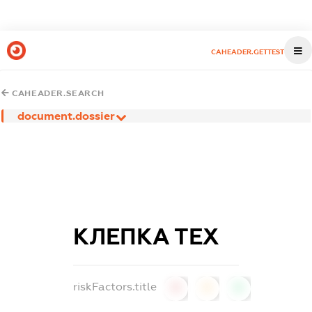
CAHEADER.GETTEST
CAHEADER.SEARCH
document.dossier
КЛЕПКА ТЕХ
riskFactors.title
0
0
0