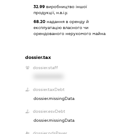
32.99
виробництво іншої
продукції, н.в.і.у.
68.20
надання в оренду й
експлуатацію власного чи
орендованого нерухомого майна
dossier.tax
dossier.staff
XXXXXXXXXX
dossier.taxDebt
dossier.missingData
dossier.esvDebt
dossier.missingData
dossier.ndsPayer