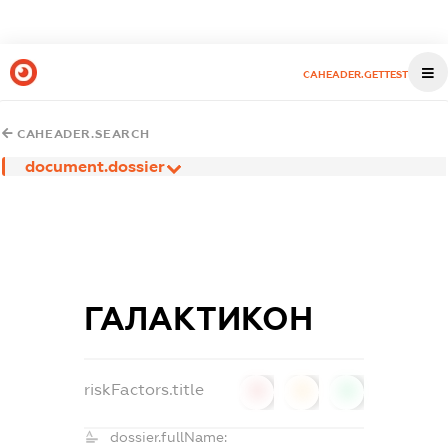
CAHEADER.GETTEST
CAHEADER.SEARCH
document.dossier
ГАЛАКТИКОН
riskFactors.title
0
0
0
dossier.fullName: