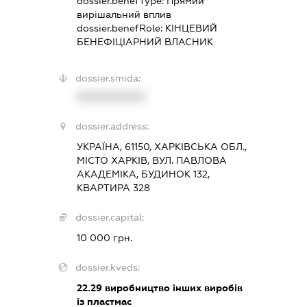
dossier.benefType:
Прямий
вирішальний вплив
dossier.benefRole:
КІНЦЕВИЙ
БЕНЕФІЦІАРНИЙ ВЛАСНИК
dossier.smida:
XXXXXXXXXX
dossier.address:
УКРАЇНА, 61150, ХАРКІВСЬКА ОБЛ.,
МІСТО ХАРКІВ, ВУЛ. ПАВЛОВА
АКАДЕМІКА, БУДИНОК 132,
КВАРТИРА 328
dossier.capital:
10 000 грн.
dossier.kveds:
22.29
виробництво інших виробів
із пластмас