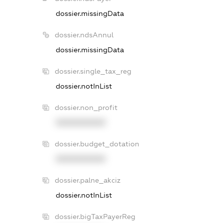
dossier.missingData
dossier.ndsAnnul
dossier.missingData
dossier.single_tax_reg
dossier.notInList
dossier.non_profit
XXXXXXXXXX
dossier.budget_dotation
XXXXXXXXXX
dossier.palne_akciz
dossier.notInList
dossier.bigTaxPayerReg