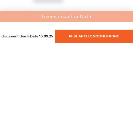
XXXXXXXXXX
dossier.commercial_info.website
freemium.actualData
XXXXXXXXXX
dossier.commercial_info.activity
document.dueToDate
13.09.25
SEARCH.ONMONITORING
XXXXXXXXXX
freemium.exampleText_1
freemium.exampleText_2
freemium.anonymousPerSearch2
FREEMIUM.DETAILS
FREEMIUM.REGISTER