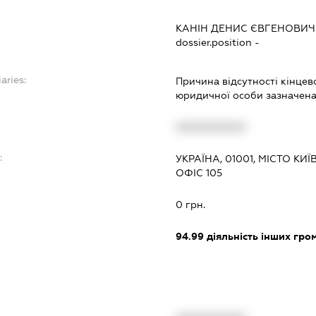
КАНІН ДЕНИС ЄВГЕНОВИЧ
dossier.position -
aries:
Причина відсутності кінцев
юридичної особи зазначена 
XXXXXXXXXX
:
УКРАЇНА, 01001, МІСТО КИЇ
ОФІС 105
0 грн.
94.99
діяльність інших грома