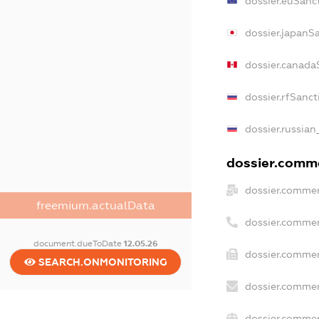
dossier.euSanc
dossier.japanS
dossier.canada
dossier.rfSanct
dossier.russian
dossier.comme
dossier.commer
freemium.actualData
dossier.commer
document.dueToDate
12.05.26
dossier.commer
SEARCH.ONMONITORING
dossier.commer
dossier.commer