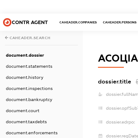
CONTR AGENT
CAHEADER.COMPANIES
CAHEADER.PERSONS
CAHEADER.SEARCH
АСОЦІА
document.dossier
document.statements
document.history
dossier.title
document.inspections
dossier.fullNam
document.bankruptcy
dossier.opfSub
document.court
document.taxdebts
dossier.edrpo:
document.enforcements
dossier.regDate