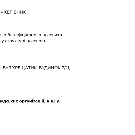
-
КЕРІВНИК
ого бенефіціарного власника
у структурі власності
В, ВУЛ.ХРЕЩАТИК, БУДИНОК 7/11,
дських організацій, н.в.і.у.