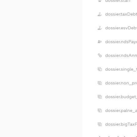
dossier.staff
dossier.taxDeb
dossier.esvDeb
dossier.ndsPay
dossier.ndsAnn
dossier.single
dossier.non_pr
dossier.budget
dossier.palne_
dossier.bigTax