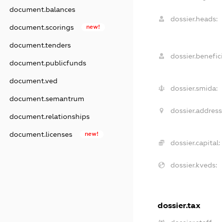
document.balances
dossier.heads:
document.scorings
new!
document.tenders
dossier.benefici
document.publicfunds
document.ved
dossier.smida:
document.semantrum
dossier.address
document.relationships
document.licenses
new!
dossier.capital:
dossier.kveds:
dossier.tax