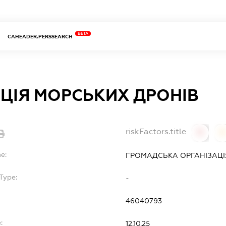
BETA
CAHEADER.PERSSEARCH
ЦІЯ МОРСЬКИХ ДРОНІВ
riskFactors.title
0
0
e:
ГРОМАДСЬКА ОРГАНІЗАЦІЯ
Type:
-
46040793
:
12.10.25