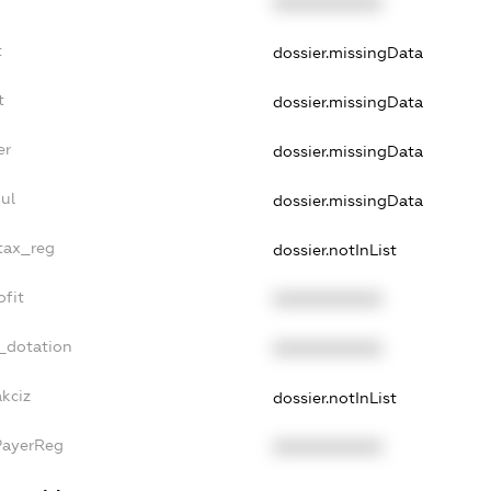
XXXXXXXXXX
t
dossier.missingData
t
dossier.missingData
er
dossier.missingData
ul
dossier.missingData
_tax_reg
dossier.notInList
ofit
XXXXXXXXXX
_dotation
XXXXXXXXXX
akciz
dossier.notInList
PayerReg
XXXXXXXXXX