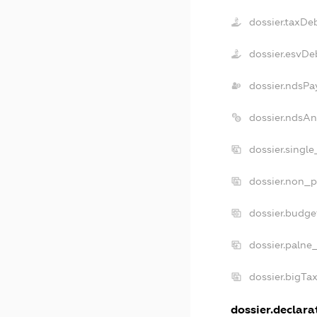
dossier.taxDe
dossier.esvDe
dossier.ndsPa
dossier.ndsA
dossier.singl
dossier.non_p
dossier.budg
dossier.palne
dossier.bigTa
dossier.declarat