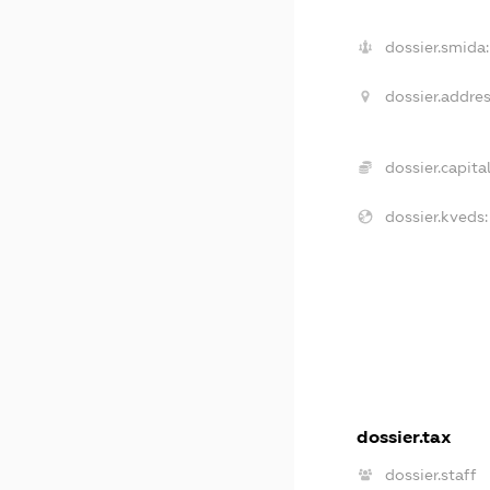
dossier.smida:
dossier.addres
dossier.capital
dossier.kveds:
dossier.tax
dossier.staff