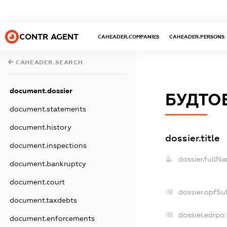
CONTR AGENT
CAHEADER.COMPANIES
CAHEADER.PERSONS
CAHEADER.SEARCH
document.dossier
БУДТОВ
document.statements
document.history
dossier.title
document.inspections
dossier.fullN
document.bankruptcy
document.court
dossier.opfSu
document.taxdebts
dossier.edrpo:
document.enforcements