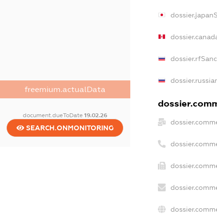
dossier.japan
dossier.canad
dossier.rfSan
dossier.russia
freemium.actualData
dossier.comme
document.dueToDate
19.02.26
dossier.comme
SEARCH.ONMONITORING
dossier.comme
dossier.comme
dossier.comme
dossier.comme