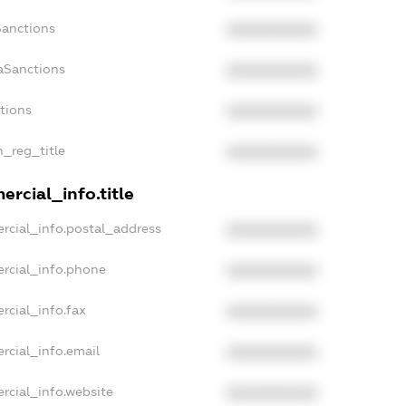
Sanctions
XXXXXXXXXX
aSanctions
XXXXXXXXXX
ctions
XXXXXXXXXX
n_reg_title
XXXXXXXXXX
rcial_info.title
rcial_info.postal_address
XXXXXXXXXX
rcial_info.phone
XXXXXXXXXX
rcial_info.fax
XXXXXXXXXX
rcial_info.email
XXXXXXXXXX
rcial_info.website
XXXXXXXXXX