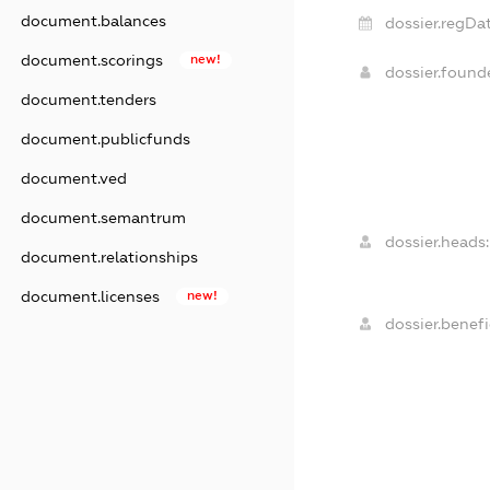
document.balances
dossier.regDat
document.scorings
new!
dossier.foun
document.tenders
document.publicfunds
document.ved
document.semantrum
dossier.heads:
document.relationships
document.licenses
new!
dossier.benefi