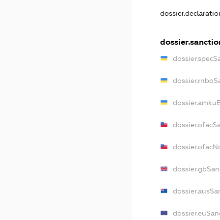
dossier.declarati
dossier.sanctio
dossier.specS
dossier.rnboS
dossier.amkuB
dossier.ofacS
dossier.ofac
dossier.gbSan
dossier.ausSa
dossier.euSan