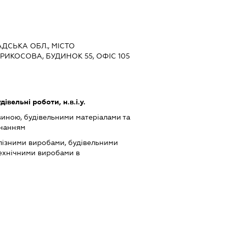
АДСЬКА ОБЛ., МІСТО
РИКОСОВА, БУДИНОК 55, ОФІС 105
дівельні роботи, н.в.і.у.
виною, будівельними матеріалами та
днанням
лізними виробами, будівельними
технічними виробами в