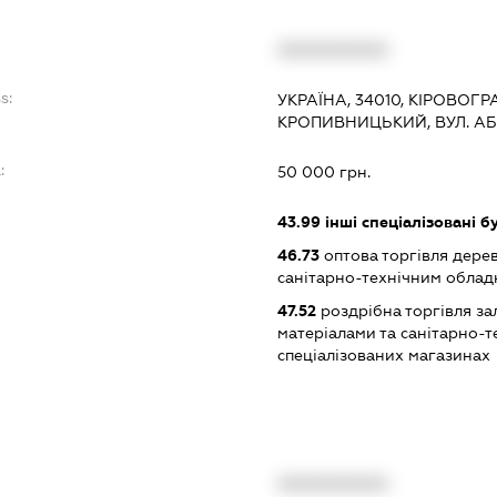
XXXXXXXXXX
s:
УКРАЇНА, 34010, КІРОВОГР
КРОПИВНИЦЬКИЙ, ВУЛ. АБ
:
50 000 грн.
43.99
інші спеціалізовані бу
46.73
оптова торгівля дере
санітарно-технічним обла
47.52
роздрібна торгівля за
матеріалами та санітарно-
спеціалізованих магазинах
XXXXXXXXXX