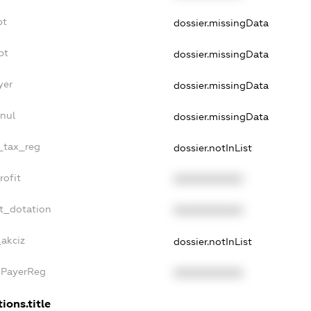
bt
dossier.missingData
bt
dossier.missingData
yer
dossier.missingData
nnul
dossier.missingData
e_tax_reg
dossier.notInList
rofit
XXXXXXXXXX
et_dotation
XXXXXXXXXX
_akciz
dossier.notInList
xPayerReg
XXXXXXXXXX
ions.title