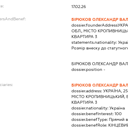
e:
17.02.26
dersAndBenef:
БІРЮКОВ ОЛЕКСАНДР ВА
dossier.founderAddress
УКРА
ОБЛ., МІСТО КРОПИВНИЦЬК
КВАРТИРА 3
statements.nationality:
Укра
Розмір внеску до статутног
БІРЮКОВ ОЛЕКСАНДР ВА
dossier.position -
ciaries:
БІРЮКОВ ОЛЕКСАНДР ВА
dossier.address:
УКРАЇНА, 2
МІСТО КРОПИВНИЦЬКИЙ, В
КВАРТИРА 3
dossier.nationality:
Україна
dossier.benefInterest:
100
dossier.benefType:
Прямий в
dossier.benefRole:
КІНЦЕВИ