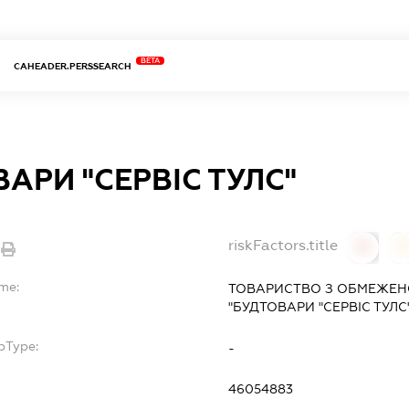
BETA
CAHEADER.PERSSEARCH
АРИ "СЕРВІС ТУЛС"
riskFactors.title
0
ame:
ТОВАРИСТВО З ОБМЕЖЕН
"БУДТОВАРИ "СЕРВІС ТУЛС
bType:
-
46054883