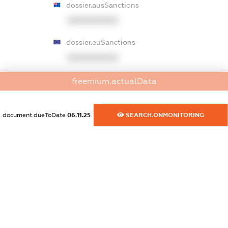
dossier.ausSanctions
XXXXXXXXXX
dossier.euSanctions
XXXXXXXXXX
dossier.japanSanctions
freemium.actualData
XXXXXXXXXX
document.dueToDate
06.11.25
SEARCH.ONMONITORING
dossier.canadaSanctions
XXXXXXXXXX
dossier.rfSanctions
XXXXXXXXXX
dossier.russian_reg_title
XXXXXXXXXX