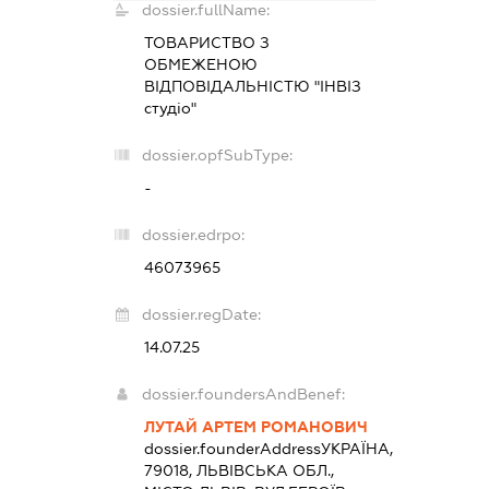
dossier.fullName:
ТОВАРИСТВО З
ОБМЕЖЕНОЮ
ВІДПОВІДАЛЬНІСТЮ "ІНВІЗ
студіо"
dossier.opfSubType:
-
dossier.edrpo:
46073965
dossier.regDate:
14.07.25
dossier.foundersAndBenef:
ЛУТАЙ АРТЕМ РОМАНОВИЧ
dossier.founderAddress
УКРАЇНА,
79018, ЛЬВІВСЬКА ОБЛ.,