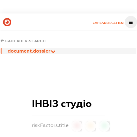
CAHEADER.GETTEST
CAHEADER.SEARCH
document.dossier
ІНВІЗ студіо
riskFactors.title
0
0
0