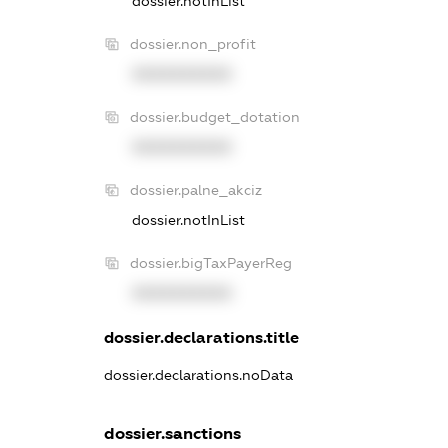
dossier.notInList
dossier.non_profit
XXXXXXXXXX
dossier.budget_dotation
XXXXXXXXXX
dossier.palne_akciz
dossier.notInList
dossier.bigTaxPayerReg
XXXXXXXXXX
dossier.declarations.title
dossier.declarations.noData
dossier.sanctions