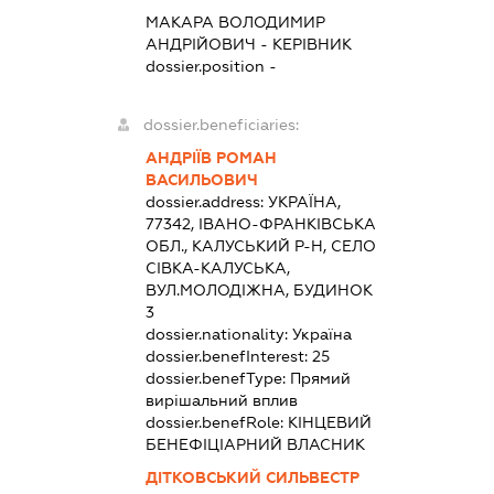
МАКАРА ВОЛОДИМИР
АНДРІЙОВИЧ
-
КЕРІВНИК
dossier.position -
dossier.beneficiaries:
АНДРІЇВ РОМАН
ВАСИЛЬОВИЧ
dossier.address:
УКРАЇНА,
77342, ІВАНО-ФРАНКІВСЬКА
ОБЛ., КАЛУСЬКИЙ Р-Н, СЕЛО
СІВКА-КАЛУСЬКА,
ВУЛ.МОЛОДІЖНА, БУДИНОК
3
dossier.nationality:
Україна
dossier.benefInterest:
25
dossier.benefType:
Прямий
вирішальний вплив
dossier.benefRole:
КІНЦЕВИЙ
БЕНЕФІЦІАРНИЙ ВЛАСНИК
ДІТКОВСЬКИЙ СИЛЬВЕСТР