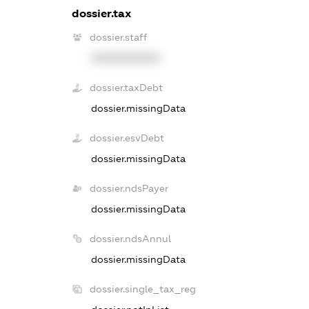
dossier.tax
dossier.staff
XXXXXXXXXX
dossier.taxDebt
dossier.missingData
dossier.esvDebt
dossier.missingData
dossier.ndsPayer
dossier.missingData
dossier.ndsAnnul
dossier.missingData
dossier.single_tax_reg