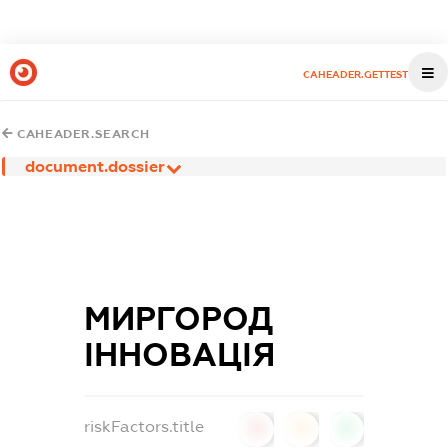
CAHEADER.GETTEST
CAHEADER.SEARCH
document.dossier
МИРГОРОД
ІННОВАЦІЯ
riskFactors.title
0
0
0