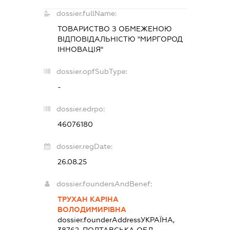
dossier.fullName:
ТОВАРИСТВО З ОБМЕЖЕНОЮ
ВІДПОВІДАЛЬНІСТЮ "МИРГОРОД
ІННОВАЦІЯ"
dossier.opfSubType:
-
dossier.edrpo:
46076180
dossier.regDate:
26.08.25
dossier.foundersAndBenef:
ТРУХАН КАРІНА
ВОЛОДИМИРІВНА
dossier.founderAddress
УКРАЇНА,
38762, ПОЛТАВСЬКА ОБЛ.,