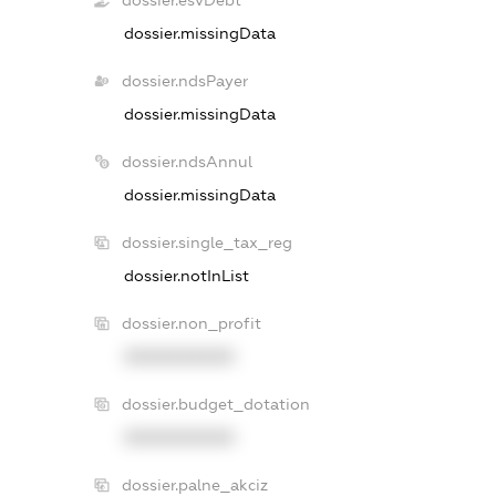
dossier.esvDebt
dossier.missingData
dossier.ndsPayer
dossier.missingData
dossier.ndsAnnul
dossier.missingData
dossier.single_tax_reg
dossier.notInList
dossier.non_profit
XXXXXXXXXX
dossier.budget_dotation
XXXXXXXXXX
dossier.palne_akciz