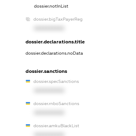
dossier.notInList
dossier.bigTaxPayerReg
XXXXXXXXXX
dossier.declarations.title
dossier.declarations.noData
dossier.sanctions
dossier.specSanctions
XXXXXXXXXX
dossier.rnboSanctions
XXXXXXXXXX
dossier.amkuBlackList
XXXXXXXXXX