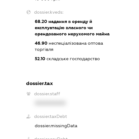
dossier.kveds:
68.20
надання в оренду й
експлуатацію власного чи
орендованого нерухомого майна
46.90
неспеціалізована оптова
торгівля
52.10
складське господарство
dossier.tax
dossier.staff
XXXXXXXXXX
dossier.taxDebt
dossier.missingData