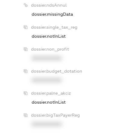
dossier.ndsAnnul
dossier.missingData
dossier.single_tax_reg
dossier.notInList
dossier.non_profit
XXXXXXXXXX
dossier.budget_dotation
XXXXXXXXXX
dossier.palne_akciz
dossier.notInList
dossier.bigTaxPayerReg
XXXXXXXXXX