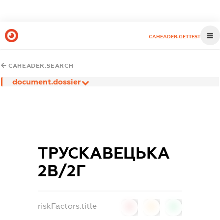
CAHEADER.GETTEST
CAHEADER.SEARCH
document.dossier
ТРУСКАВЕЦЬКА
2В/2Г
riskFactors.title
0
0
0