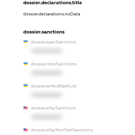
dossier.declarations.title
dossier.declarations.noData
dossier.sanctions
dossier.specSanctions
XXXXXXXXXX
dossier.rnboSanctions
XXXXXXXXXX
dossier.amkuBlackList
XXXXXXXXXX
dossier.ofacSanctions
XXXXXXXXXX
dossier.ofacNonSdnSanctions