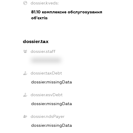
dossier.kveds:
81.10
комплексне обслуговування
об'єктів
dossier.tax
dossier.staff
XXXXXXXXXX
dossier.taxDebt
dossier.missingData
dossier.esvDebt
dossier.missingData
dossier.ndsPayer
dossier.missingData