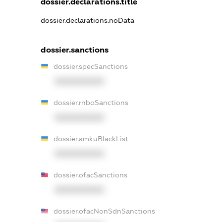
dossier.declarations.title
dossier.declarations.noData
dossier.sanctions
dossier.specSanctions
XXXXXXXXXX
dossier.rnboSanctions
XXXXXXXXXX
dossier.amkuBlackList
XXXXXXXXXX
dossier.ofacSanctions
XXXXXXXXXX
dossier.ofacNonSdnSanctions