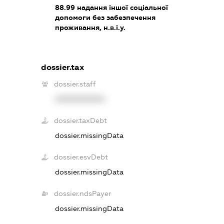
88.99
надання іншої соціальної
допомоги без забезпечення
проживання, н.в.і.у.
dossier.tax
dossier.staff
XXXXXXXXXX
dossier.taxDebt
dossier.missingData
dossier.esvDebt
dossier.missingData
dossier.ndsPayer
dossier.missingData