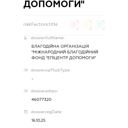
ДОПОМОГИ"
riskFactors.title
0
0
0
dossier.fullName:
БЛАГОДІЙНА ОРГАНІЗАЦІЯ
"МІЖНАРОДНИЙ БЛАГОДІЙНИЙ
ФОНД "ЕПІЦЕНТР ДОПОМОГИ"
dossier.opfSubType:
-
dossier.edrpo:
46077320
dossier.regDate:
16.10.25