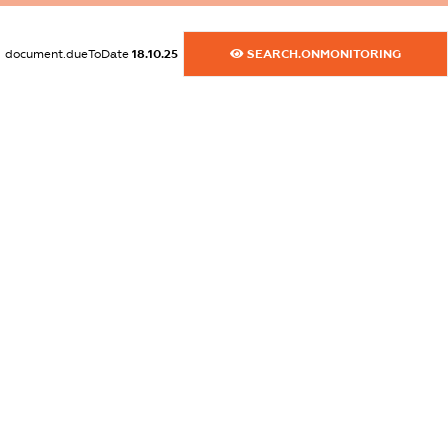
XXXXXXXXXX
document.dueToDate
18.10.25
SEARCH.ONMONITORING
dossier.commercial_info.activity
XXXXXXXXXX
freemium.exampleText_1
freemium.exampleText_2
freemium.anonymousPerSearch2
FREEMIUM.DETAILS
FREEMIUM.REGISTER