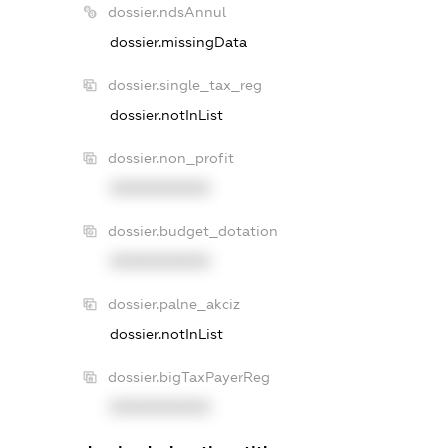
dossier.ndsAnnul
dossier.missingData
dossier.single_tax_reg
dossier.notInList
dossier.non_profit
XXXXXXXXXX
dossier.budget_dotation
XXXXXXXXXX
dossier.palne_akciz
dossier.notInList
dossier.bigTaxPayerReg
XXXXXXXXXX