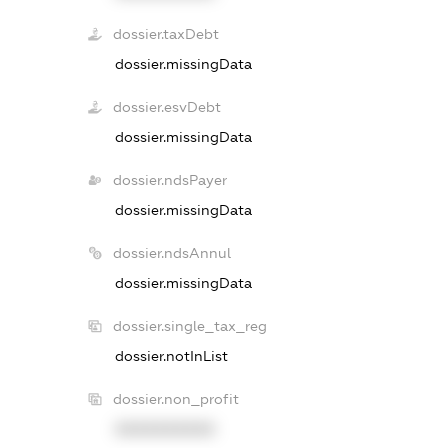
dossier.taxDebt
dossier.missingData
dossier.esvDebt
dossier.missingData
dossier.ndsPayer
dossier.missingData
dossier.ndsAnnul
dossier.missingData
dossier.single_tax_reg
dossier.notInList
dossier.non_profit
XXXXXXXXXX