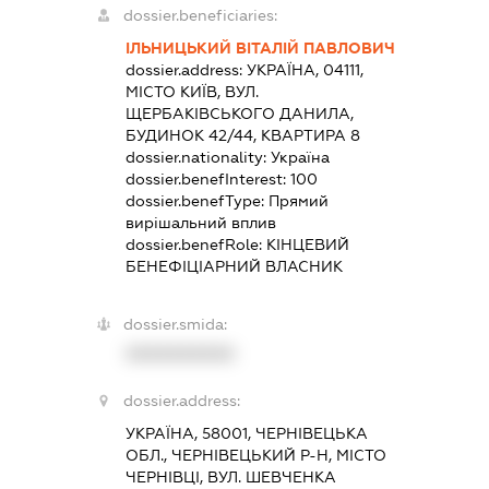
dossier.beneficiaries:
ІЛЬНИЦЬКИЙ ВІТАЛІЙ ПАВЛОВИЧ
dossier.address:
УКРАЇНА, 04111,
МІСТО КИЇВ, ВУЛ.
ЩЕРБАКІВСЬКОГО ДАНИЛА,
БУДИНОК 42/44, КВАРТИРА 8
dossier.nationality:
Україна
dossier.benefInterest:
100
dossier.benefType:
Прямий
вирішальний вплив
dossier.benefRole:
КІНЦЕВИЙ
БЕНЕФІЦІАРНИЙ ВЛАСНИК
dossier.smida:
XXXXXXXXXX
dossier.address:
УКРАЇНА, 58001, ЧЕРНІВЕЦЬКА
ОБЛ., ЧЕРНІВЕЦЬКИЙ Р-Н, МІСТО
ЧЕРНІВЦІ, ВУЛ. ШЕВЧЕНКА