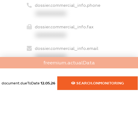
dossier.commercial_info.phone
XXXXXXXXXX
dossier.commercial_info.fax
XXXXXXXXXX
dossier.commercial_info.email
XXXXXXXXXX
freemium.actualData
dossier.commercial_info.website
XXXXXXXXXX
document.dueToDate
12.05.26
SEARCH.ONMONITORING
dossier.commercial_info.activity
XXXXXXXXXX
freemium.exampleText_1
freemium.exampleText_2
freemium.anonymousPerSearch2