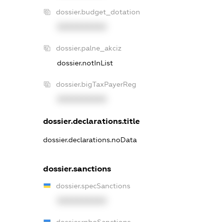
dossier.budget_dotation
XXXXXXXXXX
dossier.palne_akciz
dossier.notInList
dossier.bigTaxPayerReg
XXXXXXXXXX
dossier.declarations.title
dossier.declarations.noData
dossier.sanctions
dossier.specSanctions
XXXXXXXXXX
dossier.rnboSanctions