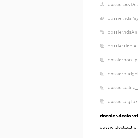
dossier.esvDe
dossier.ndsPa
dossier.ndsAn
dossier.singl
dossier.non_p
dossier.budge
dossier.palne_
dossier.bigTa
dossier.declarat
dossier.declarati