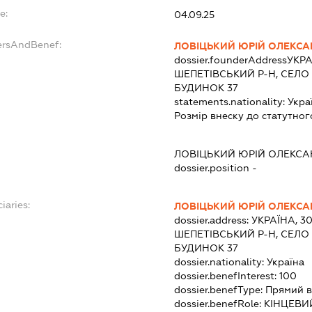
e:
04.09.25
ersAndBenef:
ЛОВІЦЬКИЙ ЮРІЙ ОЛЕКС
dossier.founderAddress
УКРА
ШЕПЕТІВСЬКИЙ Р-Н, СЕЛО
БУДИНОК 37
statements.nationality:
Укра
Розмір внеску до статутног
ЛОВІЦЬКИЙ ЮРІЙ ОЛЕКС
dossier.position -
iaries:
ЛОВІЦЬКИЙ ЮРІЙ ОЛЕКС
dossier.address:
УКРАЇНА, 3
ШЕПЕТІВСЬКИЙ Р-Н, СЕЛО
БУДИНОК 37
dossier.nationality:
Україна
dossier.benefInterest:
100
dossier.benefType:
Прямий в
dossier.benefRole:
КІНЦЕВИ