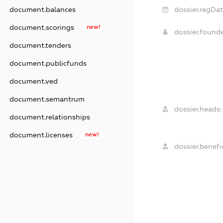
document.balances
dossier.regDat
document.scorings
new!
dossier.found
document.tenders
document.publicfunds
document.ved
document.semantrum
dossier.heads:
document.relationships
document.licenses
new!
dossier.benefic