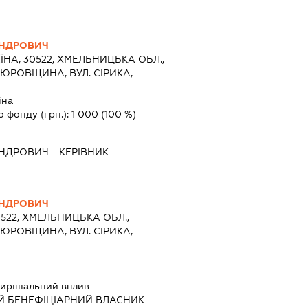
АНДРОВИЧ
ЇНА, 30522, ХМЕЛЬНИЦЬКА ОБЛ.,
 ЮРОВЩИНА, ВУЛ. СІРИКА,
їна
о фонду (грн.):
1 000
(100 %)
АНДРОВИЧ
-
КЕРІВНИК
АНДРОВИЧ
0522, ХМЕЛЬНИЦЬКА ОБЛ.,
 ЮРОВЩИНА, ВУЛ. СІРИКА,
ирішальний вплив
Й БЕНЕФІЦІАРНИЙ ВЛАСНИК