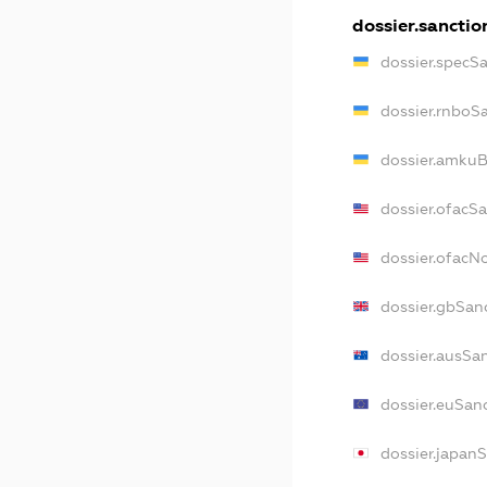
dossier.sanctio
dossier.specS
dossier.rnboS
dossier.amkuB
dossier.ofacS
dossier.ofac
dossier.gbSan
dossier.ausSa
dossier.euSan
dossier.japan