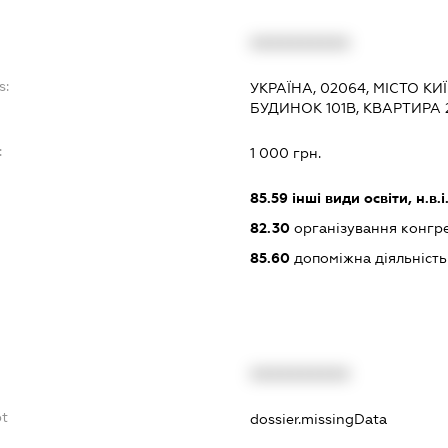
XXXXXXXXXX
s:
УКРАЇНА, 02064, МІСТО КИ
БУДИНОК 101В, КВАРТИРА 
:
1 000 грн.
85.59
інші види освіти, н.в.і.
82.30
організування конгре
85.60
допоміжна діяльність 
XXXXXXXXXX
bt
dossier.missingData