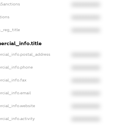
aSanctions
XXXXXXXXXX
tions
XXXXXXXXXX
n_reg_title
XXXXXXXXXX
rcial_info.title
rcial_info.postal_address
XXXXXXXXXX
rcial_info.phone
XXXXXXXXXX
rcial_info.fax
XXXXXXXXXX
rcial_info.email
XXXXXXXXXX
rcial_info.website
XXXXXXXXXX
cial_info.activity
XXXXXXXXXX