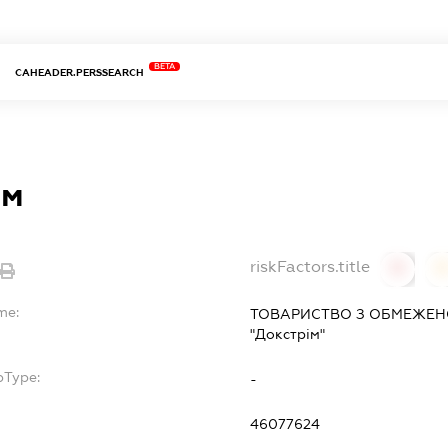
BETA
CAHEADER.PERSSEARCH
ім
riskFactors.title
0
0
me:
ТОВАРИСТВО З ОБМЕЖЕН
"Докстрім"
bType:
-
46077624