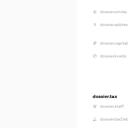
dossier.smida:
dossier.addres
dossier.capital
dossier.kveds:
dossier.tax
dossier.staff
dossier.taxDe