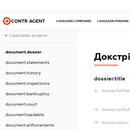
CONTR AGENT
CAHEADER.COMPANIES
CAHEADER.PERSONS
CAHEADER.SEARCH
document.dossier
Докстр
document.statements
document.history
dossier.title
document.inspections
dossier.fullNa
document.bankruptcy
document.court
dossier.opfSu
document.taxdebts
dossier.edrpo:
document.enforcements