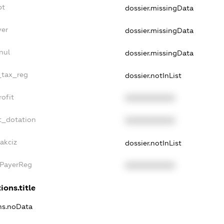
bt
dossier.missingData
yer
dossier.missingData
nul
dossier.missingData
e_tax_reg
dossier.notInList
rofit
XXXXXXXXXX
t_dotation
XXXXXXXXXX
akciz
dossier.notInList
xPayerReg
XXXXXXXXXX
ions.title
ons.noData