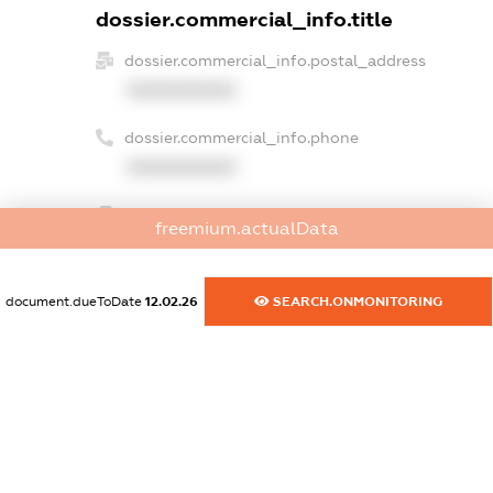
dossier.commercial_info.title
dossier.commercial_info.postal_address
XXXXXXXXXX
dossier.commercial_info.phone
XXXXXXXXXX
dossier.commercial_info.fax
freemium.actualData
XXXXXXXXXX
dossier.commercial_info.email
document.dueToDate
12.02.26
SEARCH.ONMONITORING
XXXXXXXXXX
dossier.commercial_info.website
XXXXXXXXXX
dossier.commercial_info.activity
XXXXXXXXXX