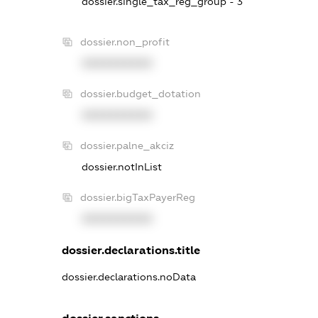
dossier.single_tax_reg_group - 3
dossier.non_profit
XXXXXXXXXX
dossier.budget_dotation
XXXXXXXXXX
dossier.palne_akciz
dossier.notInList
dossier.bigTaxPayerReg
XXXXXXXXXX
dossier.declarations.title
dossier.declarations.noData