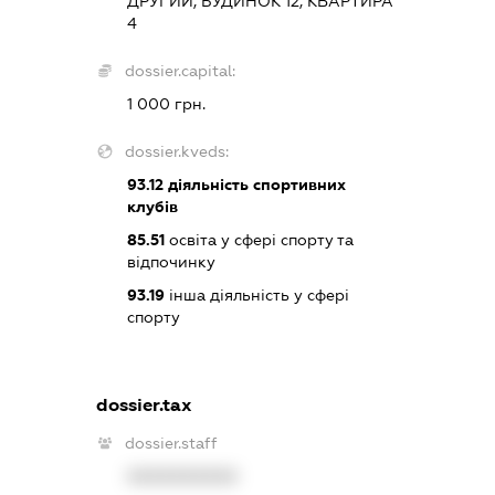
ДРУГИЙ, БУДИНОК 12, КВАРТИРА
4
dossier.capital:
1 000 грн.
dossier.kveds:
93.12
діяльність спортивних
клубів
85.51
освіта у сфері спорту та
відпочинку
93.19
інша діяльність у сфері
спорту
dossier.tax
dossier.staff
XXXXXXXXXX