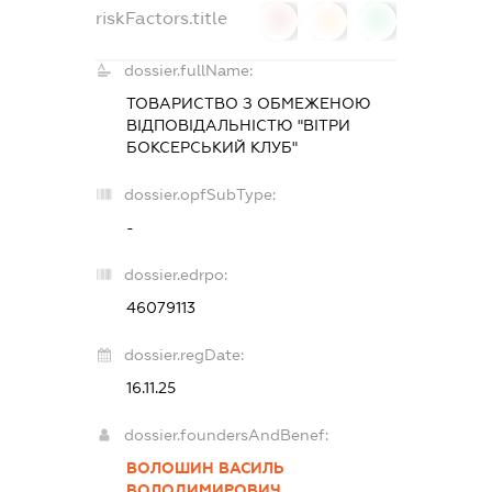
riskFactors.title
0
0
0
dossier.fullName:
ТОВАРИСТВО З ОБМЕЖЕНОЮ
ВІДПОВІДАЛЬНІСТЮ "ВІТРИ
БОКСЕРСЬКИЙ КЛУБ"
dossier.opfSubType:
-
dossier.edrpo:
46079113
dossier.regDate:
16.11.25
dossier.foundersAndBenef:
ВОЛОШИН ВАСИЛЬ
ВОЛОДИМИРОВИЧ