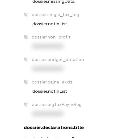
dossier.missingData
dossier.single_tax_reg
dossier.notInList
dossier.non_profit
XXXXXXXXXX
dossier.budget_dotation
XXXXXXXXXX
dossier.palne_akciz
dossier.notInList
dossier.bigTaxPayerReg
XXXXXXXXXX
dossier.declarations.title