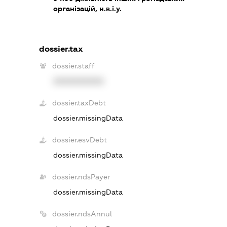
організацій, н.в.і.у.
dossier.tax
dossier.staff
XXXXXXXXXX
dossier.taxDebt
dossier.missingData
dossier.esvDebt
dossier.missingData
dossier.ndsPayer
dossier.missingData
dossier.ndsAnnul