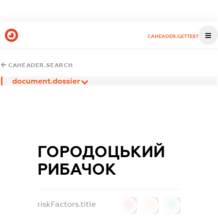
CAHEADER.GETTEST
CAHEADER.SEARCH
document.dossier
ГОРОДОЦЬКИЙ
РИБАЧОК
riskFactors.title
0
0
0