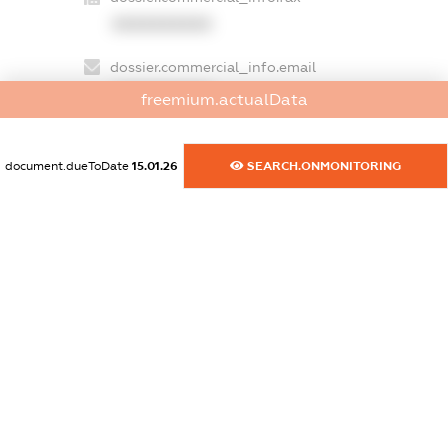
XXXXXXXXXX
dossier.commercial_info.email
XXXXXXXXXX
freemium.actualData
dossier.commercial_info.website
XXXXXXXXXX
document.dueToDate
15.01.26
SEARCH.ONMONITORING
dossier.commercial_info.activity
XXXXXXXXXX
freemium.exampleText_1
freemium.exampleText_2
freemium.anonymousPerSearch2
FREEMIUM.DETAILS
FREEMIUM.REGISTER