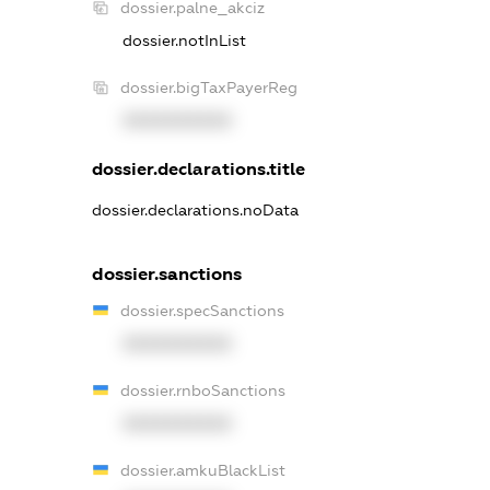
dossier.palne_akciz
dossier.notInList
dossier.bigTaxPayerReg
XXXXXXXXXX
dossier.declarations.title
dossier.declarations.noData
dossier.sanctions
dossier.specSanctions
XXXXXXXXXX
dossier.rnboSanctions
XXXXXXXXXX
dossier.amkuBlackList