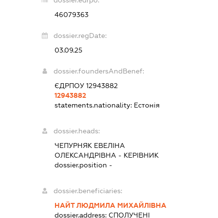
dossier.edrpo:
46079363
dossier.regDate:
03.09.25
dossier.foundersAndBenef:
ЄДРПОУ 12943882
12943882
statements.nationality:
Естонія
dossier.heads:
ЧЕПУРНЯК ЕВЕЛІНА
ОЛЕКСАНДРІВНА
-
КЕРІВНИК
dossier.position -
dossier.beneficiaries:
НАЙТ ЛЮДМИЛА МИХАЙЛІВНА
dossier.address:
СПОЛУЧЕНІ