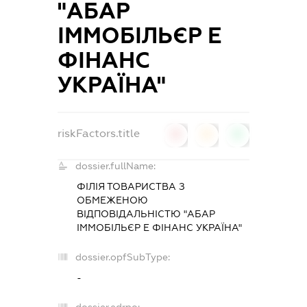
"АБАР
ІММОБІЛЬЄР Е
ФІНАНС
УКРАЇНА"
riskFactors.title
0
0
0
dossier.fullName:
ФІЛІЯ ТОВАРИСТВА З
ОБМЕЖЕНОЮ
ВІДПОВІДАЛЬНІСТЮ "АБАР
ІММОБІЛЬЄР Е ФІНАНС УКРАЇНА"
dossier.opfSubType:
-