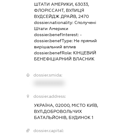
ШТАТИ АМЕРИКИ, 63033,
ФЛОРІССАНТ, ВУЛИЦЯ
ВУДСЕЙДЖ ДРАЙВ, 2470
dossier.nationality:
Сполучені
Штати Америки
dossier.benefInterest:
-
dossier.benefType:
Не прямий
вирішальний вплив
dossier.benefRole:
КІНЦЕВИЙ
БЕНЕФІЦІАРНИЙ ВЛАСНИК
dossier.smida:
XXXXXXXXXX
dossier.address:
УКРАЇНА, 02000, МІСТО КИЇВ,
ВУЛ.ДОБРОВОЛЬЧИХ
БАТАЛЬЙОНІВ, БУДИНОК 1
dossier.capital: