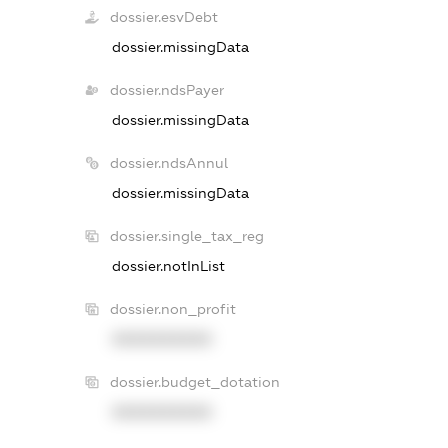
dossier.esvDebt
dossier.missingData
dossier.ndsPayer
dossier.missingData
dossier.ndsAnnul
dossier.missingData
dossier.single_tax_reg
dossier.notInList
dossier.non_profit
XXXXXXXXXX
dossier.budget_dotation
XXXXXXXXXX