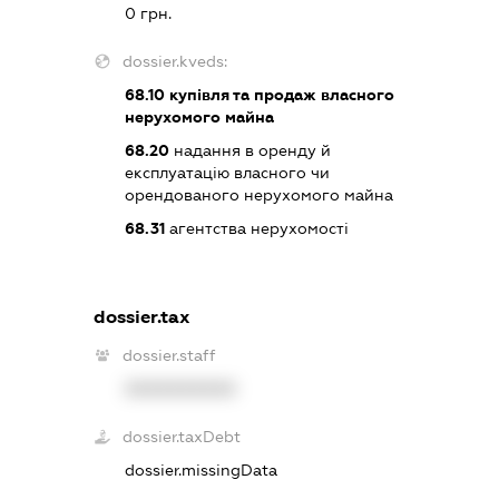
0 грн.
dossier.kveds:
68.10
купівля та продаж власного
нерухомого майна
68.20
надання в оренду й
експлуатацію власного чи
орендованого нерухомого майна
68.31
агентства нерухомості
dossier.tax
dossier.staff
XXXXXXXXXX
dossier.taxDebt
dossier.missingData