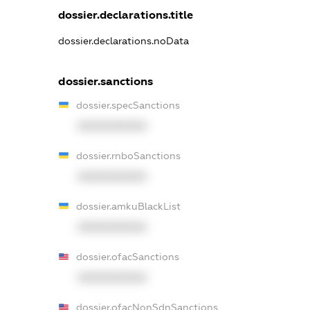
dossier.declarations.title
dossier.declarations.noData
dossier.sanctions
dossier.specSanctions
XXXXXXXXXX
dossier.rnboSanctions
XXXXXXXXXX
dossier.amkuBlackList
XXXXXXXXXX
dossier.ofacSanctions
XXXXXXXXXX
dossier.ofacNonSdnSanctions