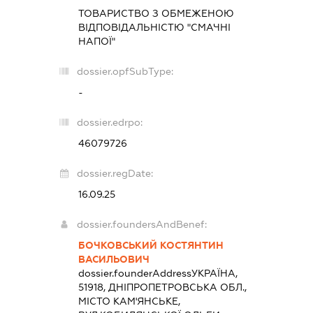
ТОВАРИСТВО З ОБМЕЖЕНОЮ
ВІДПОВІДАЛЬНІСТЮ "СМАЧНІ
НАПОЇ"
dossier.opfSubType:
-
dossier.edrpo:
46079726
dossier.regDate:
16.09.25
dossier.foundersAndBenef:
БОЧКОВСЬКИЙ КОСТЯНТИН
ВАСИЛЬОВИЧ
dossier.founderAddress
УКРАЇНА,
51918, ДНІПРОПЕТРОВСЬКА ОБЛ.,
МІСТО КАМ'ЯНСЬКЕ,