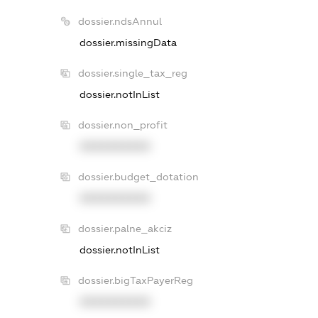
dossier.ndsAnnul
dossier.missingData
dossier.single_tax_reg
dossier.notInList
dossier.non_profit
XXXXXXXXXX
dossier.budget_dotation
XXXXXXXXXX
dossier.palne_akciz
dossier.notInList
dossier.bigTaxPayerReg
XXXXXXXXXX