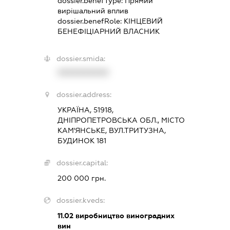
dossier.benefType:
Прямий
вирішальний вплив
dossier.benefRole:
КІНЦЕВИЙ
БЕНЕФІЦІАРНИЙ ВЛАСНИК
dossier.smida:
XXXXXXXXXX
dossier.address:
УКРАЇНА, 51918,
ДНІПРОПЕТРОВСЬКА ОБЛ., МІСТО
КАМ'ЯНСЬКЕ, ВУЛ.ТРИТУЗНА,
БУДИНОК 181
dossier.capital:
200 000 грн.
dossier.kveds:
11.02
виробництво виноградних
вин