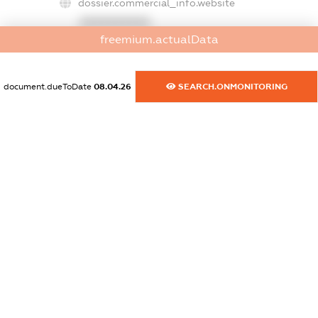
dossier.commercial_info.website
XXXXXXXXXX
freemium.actualData
dossier.commercial_info.activity
XXXXXXXXXX
document.dueToDate
08.04.26
SEARCH.ONMONITORING
freemium.exampleText_1
freemium.exampleText_2
freemium.anonymousPerSearch2
FREEMIUM.DETAILS
FREEMIUM.REGISTER