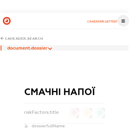
CAHEADER.GETTEST
CAHEADER.SEARCH
document.dossier
СМАЧНІ НАПОЇ
riskFactors.title
0
0
0
dossier.fullName: