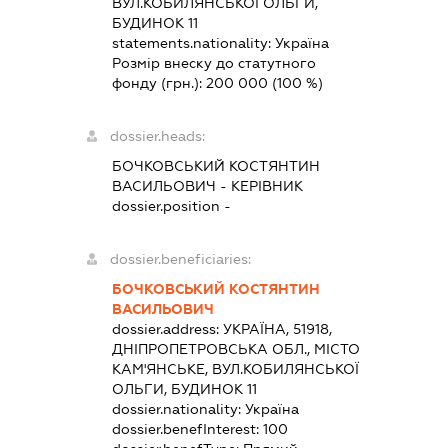
ВУЛ.КОБИЛЯНСЬКОЇ ОЛЬГИ,
БУДИНОК 11
statements.nationality:
Україна
Розмір внеску до статутного
фонду (грн.):
200 000
(100 %)
dossier.heads:
БОЧКОВСЬКИЙ КОСТЯНТИН
ВАСИЛЬОВИЧ
-
КЕРІВНИК
dossier.position -
dossier.beneficiaries:
БОЧКОВСЬКИЙ КОСТЯНТИН
ВАСИЛЬОВИЧ
dossier.address:
УКРАЇНА, 51918,
ДНІПРОПЕТРОВСЬКА ОБЛ., МІСТО
КАМ'ЯНСЬКЕ, ВУЛ.КОБИЛЯНСЬКОЇ
ОЛЬГИ, БУДИНОК 11
dossier.nationality:
Україна
dossier.benefInterest:
100