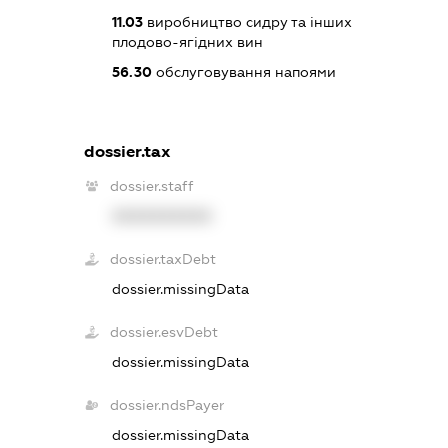
11.03
виробництво сидру та інших
плодово-ягідних вин
56.30
обслуговування напоями
dossier.tax
dossier.staff
XXXXXXXXXX
dossier.taxDebt
dossier.missingData
dossier.esvDebt
dossier.missingData
dossier.ndsPayer
dossier.missingData