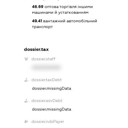
46.69
оптова торгівля іншими
машинами й устаткованням
49.41
вантажний автомобільний
транспорт
dossier.tax
dossier.staff
XXXXXXXXXX
dossier.taxDebt
dossier.missingData
dossier.esvDebt
dossier.missingData
dossier.ndsPayer