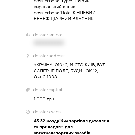
dossier.benefType:
Прямий
вирішальний вплив
dossier.benefRole:
КІНЦЕВИЙ
БЕНЕФІЦІАРНИЙ ВЛАСНИК
dossier.smida:
XXXXXXXXXX
dossier.address:
УКРАЇНА, 01042, МІСТО КИЇВ, ВУЛ.
САПЕРНЕ ПОЛЕ, БУДИНОК 12,
ОФІС 1008
dossier.capital:
1 000 грн.
dossier.kveds:
45.32
роздрібна торгівля деталями
та приладдям для
автотранспортних засобів