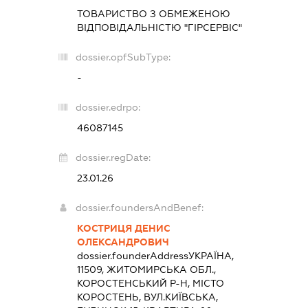
ТОВАРИСТВО З ОБМЕЖЕНОЮ
ВІДПОВІДАЛЬНІСТЮ "ГІРСЕРВІС"
dossier.opfSubType:
-
dossier.edrpo:
46087145
dossier.regDate:
23.01.26
dossier.foundersAndBenef:
КОСТРИЦЯ ДЕНИС
ОЛЕКСАНДРОВИЧ
dossier.founderAddress
УКРАЇНА,
11509, ЖИТОМИРСЬКА ОБЛ.,
КОРОСТЕНСЬКИЙ Р-Н, МІСТО
КОРОСТЕНЬ, ВУЛ.КИЇВСЬКА,