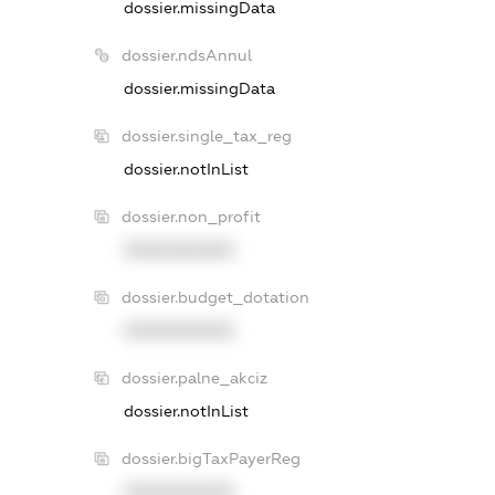
dossier.missingData
dossier.ndsAnnul
dossier.missingData
dossier.single_tax_reg
dossier.notInList
dossier.non_profit
XXXXXXXXXX
dossier.budget_dotation
XXXXXXXXXX
dossier.palne_akciz
dossier.notInList
dossier.bigTaxPayerReg
XXXXXXXXXX