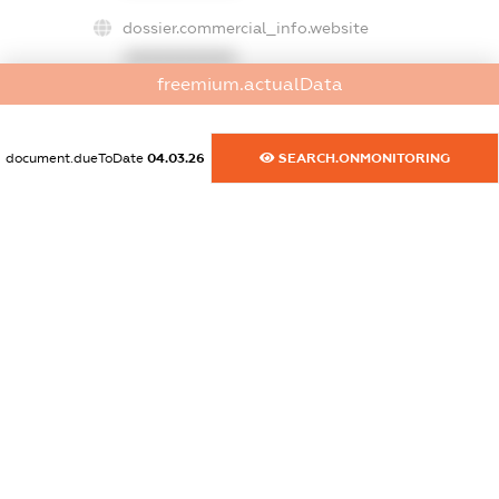
dossier.commercial_info.website
XXXXXXXXXX
freemium.actualData
dossier.commercial_info.activity
XXXXXXXXXX
document.dueToDate
04.03.26
SEARCH.ONMONITORING
freemium.exampleText_1
freemium.exampleText_2
freemium.anonymousPerSearch2
FREEMIUM.DETAILS
FREEMIUM.REGISTER