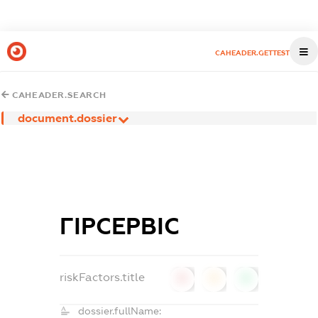
CAHEADER.GETTEST
CAHEADER.SEARCH
document.dossier
ГІРСЕРВІС
riskFactors.title
0
0
0
dossier.fullName: