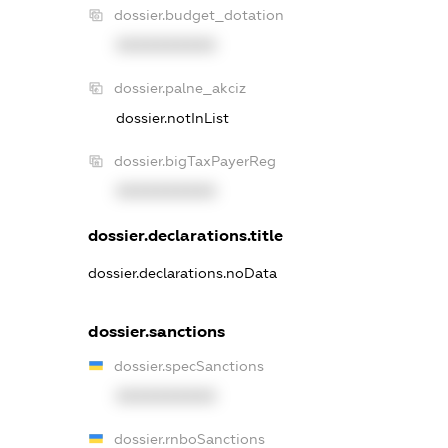
dossier.budget_dotation
XXXXXXXXXX
dossier.palne_akciz
dossier.notInList
dossier.bigTaxPayerReg
XXXXXXXXXX
dossier.declarations.title
dossier.declarations.noData
dossier.sanctions
dossier.specSanctions
XXXXXXXXXX
dossier.rnboSanctions