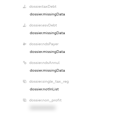
dossier.taxDebt
dossier.missingData
dossier.esvDebt
dossier.missingData
dossier.ndsPayer
dossier.missingData
dossier.ndsAnnul
dossier.missingData
dossier.single_tax_reg
dossier.notInList
dossier.non_profit
XXXXXXXXXX