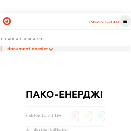
CAHEADER.GETTEST
CAHEADER.SEARCH
document.dossier
ПАКО-ЕНЕРДЖІ
riskFactors.title
0
0
0
dossier.fullName: