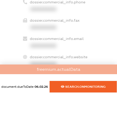
dossier.commercial_info.phone
XXXXXXXXXX
dossier.commercial_info.fax
XXXXXXXXXX
dossier.commercial_info.email
XXXXXXXXXX
dossier.commercial_info.website
XXXXXXXXXX
freemium.actualData
dossier.commercial_info.activity
XXXXXXXXXX
document.dueToDate
06.02.26
SEARCH.ONMONITORING
freemium.exampleText_1
freemium.exampleText_2
freemium.anonymousPerSearch2