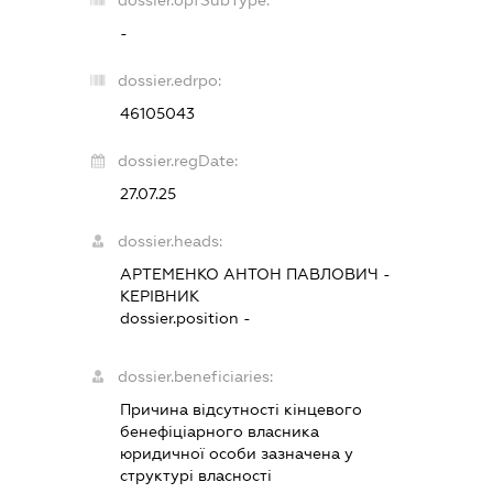
-
dossier.edrpo:
46105043
dossier.regDate:
27.07.25
dossier.heads:
АРТЕМЕНКО АНТОН ПАВЛОВИЧ
-
КЕРІВНИК
dossier.position -
dossier.beneficiaries:
Причина відсутності кінцевого
бенефіціарного власника
юридичної особи зазначена у
структурі власності