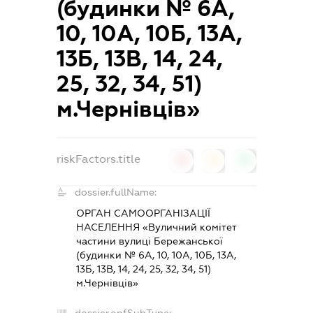
(будинки № 6А,
10, 10А, 10Б, 13А,
13Б, 13В, 14, 24,
25, 32, 34, 51)
м.Чернівців»
riskFactors.title
0
0
0
dossier.fullName:
ОРГАН САМООРГАНІЗАЦІЇ
НАСЕЛЕННЯ «Вуличний комітет
частини вулиці Бережанської
(будинки № 6А, 10, 10А, 10Б, 13А,
13Б, 13В, 14, 24, 25, 32, 34, 51)
м.Чернівців»
dossier.opfSubType: