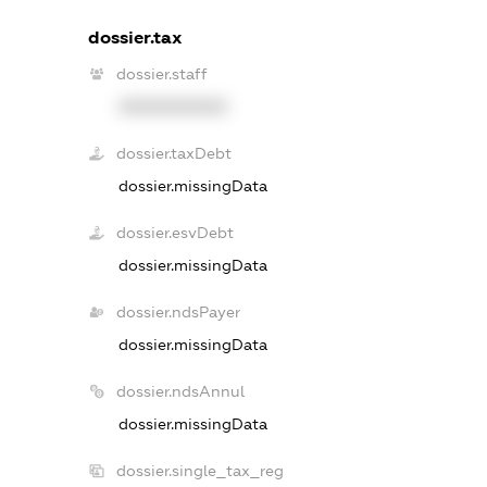
dossier.tax
dossier.staff
XXXXXXXXXX
dossier.taxDebt
dossier.missingData
dossier.esvDebt
dossier.missingData
dossier.ndsPayer
dossier.missingData
dossier.ndsAnnul
dossier.missingData
dossier.single_tax_reg