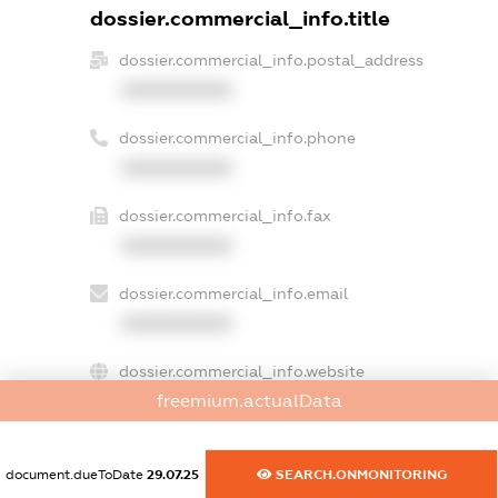
dossier.commercial_info.title
dossier.commercial_info.postal_address
XXXXXXXXXX
dossier.commercial_info.phone
XXXXXXXXXX
dossier.commercial_info.fax
XXXXXXXXXX
dossier.commercial_info.email
XXXXXXXXXX
dossier.commercial_info.website
freemium.actualData
XXXXXXXXXX
dossier.commercial_info.activity
document.dueToDate
29.07.25
SEARCH.ONMONITORING
XXXXXXXXXX