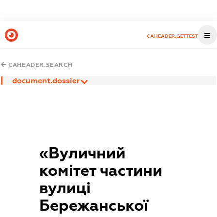
CAHEADER.GETTEST
CAHEADER.SEARCH
document.dossier
«Вуличний
комітет частини
вулиці
Бережанської