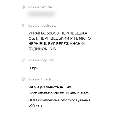
dossier.smida:
XXXXXXXXXX
dossier.address:
УКРАЇНА, 58008, ЧЕРНІВЕЦЬКА
ОБЛ., ЧЕРНІВЕЦЬКИЙ Р-Н, МІСТО
ЧЕРНІВЦІ, ВУЛ.БЕРЕЖАНСЬКА,
БУДИНОК 10 Б
dossier.capital:
0 грн.
dossier.kveds:
94.99
діяльність інших
громадських організацій, н.в.і.у.
81.10
комплексне обслуговування
об'єктів