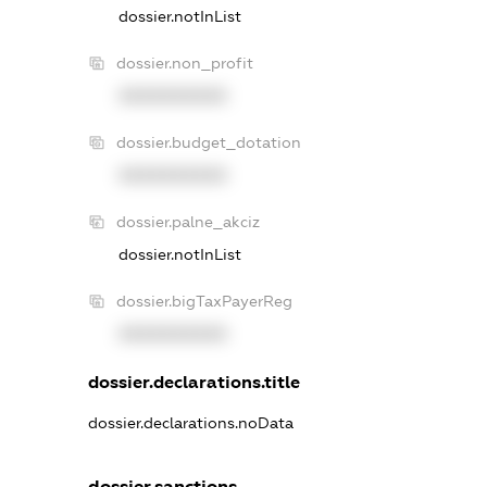
dossier.notInList
dossier.non_profit
XXXXXXXXXX
dossier.budget_dotation
XXXXXXXXXX
dossier.palne_akciz
dossier.notInList
dossier.bigTaxPayerReg
XXXXXXXXXX
dossier.declarations.title
dossier.declarations.noData
dossier.sanctions