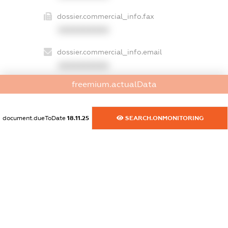
dossier.commercial_info.fax
XXXXXXXXXX
dossier.commercial_info.email
XXXXXXXXXX
freemium.actualData
dossier.commercial_info.website
XXXXXXXXXX
document.dueToDate
18.11.25
SEARCH.ONMONITORING
dossier.commercial_info.activity
XXXXXXXXXX
freemium.exampleText_1
freemium.exampleText_2
freemium.anonymousPerSearch2
FREEMIUM.DETAILS