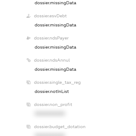
dossier.missingData
dossier.esvDebt
dossier.missingData
dossier.ndsPayer
dossier.missingData
dossier.ndsAnnul
dossier.missingData
dossier.single_tax_reg
dossier.notInList
dossier.non_profit
XXXXXXXXXX
dossier.budget_dotation
XXXXXXXXXX