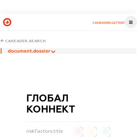
CAHEADER.GETTEST
CAHEADER.SEARCH
document.dossier
ГЛОБАЛ
КОННЕКТ
riskFactors.title
0
0
0