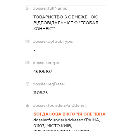
dossier.fullName:
ТОВАРИСТВО З ОБМЕЖЕНОЮ
ВІДПОВІДАЛЬНІСТЮ "ГЛОБАЛ
КОННЕКТ"
dossier.opfSubType:
-
dossier.edrpo:
46108107
dossier.regDate:
11.09.25
dossier.foundersAndBenef:
БОГДАНОВА ВІКТОРІЯ ОЛЕГІВНА
dossier.founderAddress
УКРАЇНА,
01103, МІСТО КИЇВ,