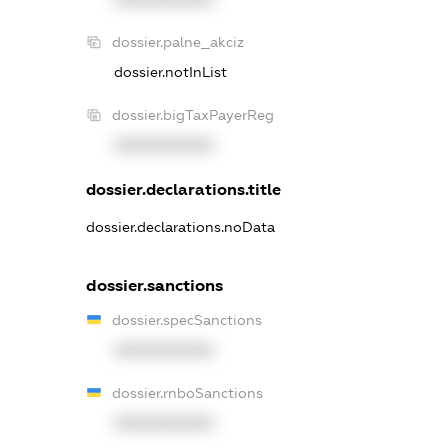
dossier.palne_akciz
dossier.notInList
dossier.bigTaxPayerReg
XXXXXXXXXX
dossier.declarations.title
dossier.declarations.noData
dossier.sanctions
dossier.specSanctions
XXXXXXXXXX
dossier.rnboSanctions
XXXXXXXXXX