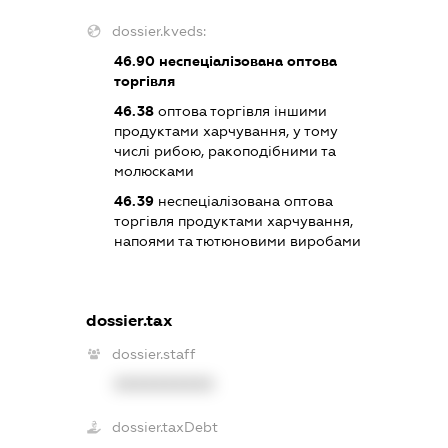
dossier.kveds:
46.90
неспеціалізована оптова
торгівля
46.38
оптова торгівля іншими
продуктами харчування, у тому
числі рибою, ракоподібними та
молюсками
46.39
неспеціалізована оптова
торгівля продуктами харчування,
напоями та тютюновими виробами
dossier.tax
dossier.staff
XXXXXXXXXX
dossier.taxDebt