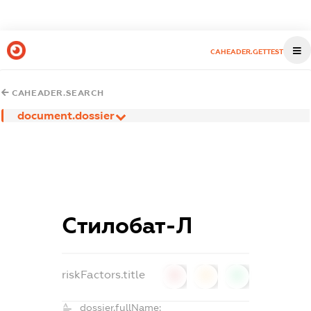
CAHEADER.GETTEST
CAHEADER.SEARCH
document.dossier
Стилобат-Л
riskFactors.title
0
0
0
dossier.fullName: