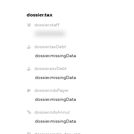
dossier.tax
dossier.staff
XXXXXXXXXX
dossier.taxDebt
dossier.missingData
dossier.esvDebt
dossier.missingData
dossier.ndsPayer
dossier.missingData
dossier.ndsAnnul
dossier.missingData