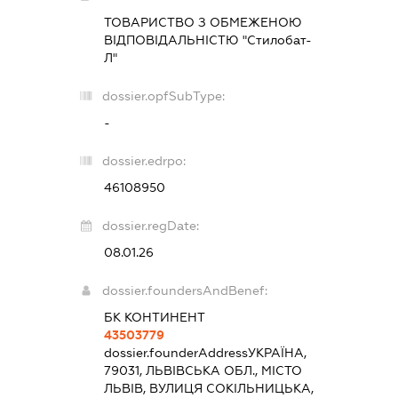
ТОВАРИСТВО З ОБМЕЖЕНОЮ
ВІДПОВІДАЛЬНІСТЮ "Стилобат-
Л"
dossier.opfSubType:
-
dossier.edrpo:
46108950
dossier.regDate:
08.01.26
dossier.foundersAndBenef:
БК КОНТИНЕНТ
43503779
dossier.founderAddress
УКРАЇНА,
79031, ЛЬВІВСЬКА ОБЛ., МІСТО
ЛЬВІВ, ВУЛИЦЯ СОКІЛЬНИЦЬКА,