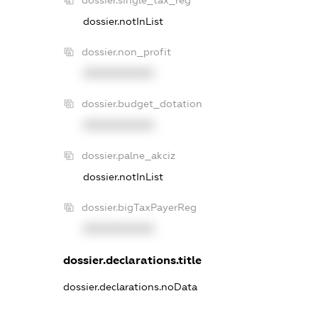
dossier.single_tax_reg
dossier.notInList
dossier.non_profit
XXXXXXXXXX
dossier.budget_dotation
XXXXXXXXXX
dossier.palne_akciz
dossier.notInList
dossier.bigTaxPayerReg
XXXXXXXXXX
dossier.declarations.title
dossier.declarations.noData