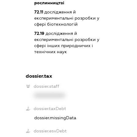
рослинництві
72.11
дослідження й
експериментальні розробки у
сфері біотехнологій
72.19
дослідження й
експериментальні розробки у
сфері інших природничих і
технічних наук
dossier.tax
dossier.staff
XXXXXXXXXX
dossier.taxDebt
dossier.missingData
dossier.esvDebt