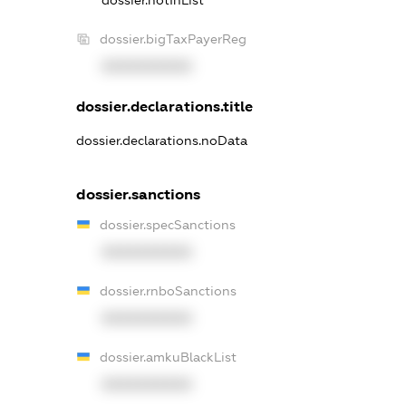
dossier.notInList
dossier.bigTaxPayerReg
XXXXXXXXXX
dossier.declarations.title
dossier.declarations.noData
dossier.sanctions
dossier.specSanctions
XXXXXXXXXX
dossier.rnboSanctions
XXXXXXXXXX
dossier.amkuBlackList
XXXXXXXXXX