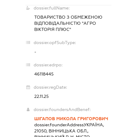
dossier.fullName:
ТОВАРИСТВО З ОБМЕЖЕНОЮ
ВІДПОВІДАЛЬНІСТЮ "АГРО
ВІКТОРІЯ ПЛЮС"
dossier.opfSubType:
-
dossier.edrpo:
46118445
dossier.regDate:
22.11.25
dossier.foundersAndBenef:
ШІГАПОВ МИКОЛА ГРИГОРОВИЧ
dossier.founderAddress
УКРАЇНА,
21050, ВІННИЦЬКА ОБЛ.,
ВІННИЦЬКИЙ Р-Н, МІСТО