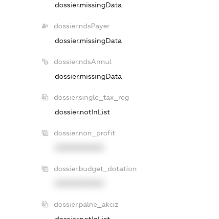
dossier.missingData
dossier.ndsPayer
dossier.missingData
dossier.ndsAnnul
dossier.missingData
dossier.single_tax_reg
dossier.notInList
dossier.non_profit
XXXXXXXXXX
dossier.budget_dotation
XXXXXXXXXX
dossier.palne_akciz