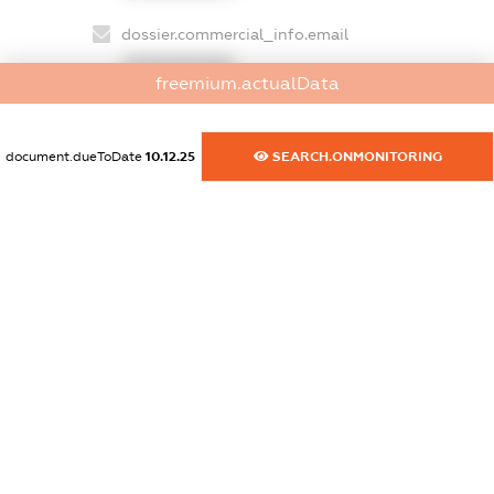
dossier.commercial_info.email
XXXXXXXXXX
freemium.actualData
dossier.commercial_info.website
XXXXXXXXXX
document.dueToDate
10.12.25
SEARCH.ONMONITORING
dossier.commercial_info.activity
XXXXXXXXXX
freemium.exampleText_1
freemium.exampleText_2
freemium.anonymousPerSearch2
FREEMIUM.DETAILS
FREEMIUM.REGISTER