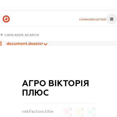
CAHEADER.GETTEST
CAHEADER.SEARCH
document.dossier
АГРО ВІКТОРІЯ
ПЛЮС
riskFactors.title
0
0
0