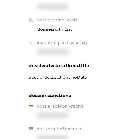
XXXXXXXXXX
dossier.palne_akciz
dossier.notInList
dossier.bigTaxPayerReg
XXXXXXXXXX
dossier.declarations.title
dossier.declarations.noData
dossier.sanctions
dossier.specSanctions
XXXXXXXXXX
dossier.rnboSanctions
XXXXXXXXXX