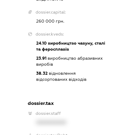
dossier.capital:
260 000 грн.
dossier.kveds:
24.10
виробництво чавуну, сталі
та феросплавів
23.91
виробництво абразивних
виробів
38.32
відновлення
відсортованих відходів
dossier.tax
dossier.staff
XXXXXXXXXX