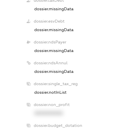
dossier.taxDebt
dossier.missingData
dossier.esvDebt
dossier.missingData
dossier.ndsPayer
dossier.missingData
dossier.ndsAnnul
dossier.missingData
dossier.single_tax_reg
dossier.notInList
dossier.non_profit
XXXXXXXXXX
dossier.budget_dotation