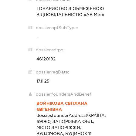
ТОВАРИСТВО З ОБМЕЖЕНОЮ
ВІДПОВІДАЛЬНІСТЮ «АВ Мет»
dossier.opfSubType:
-
dossier.edrpo:
46120192
dossier.regDate:
17.11.25
dossier.foundersAndBenef:
ВОЙНІКОВА СВІТЛАНА
ЄВГЕНІВНА
dossier.founderAddress
УКРАЇНА,
69060, ЗАПОРІЗЬКА ОБЛ.,
МІСТО ЗАПОРІЖЖЯ,
ВУЛ.СІЧОВА, БУДИНОК 11