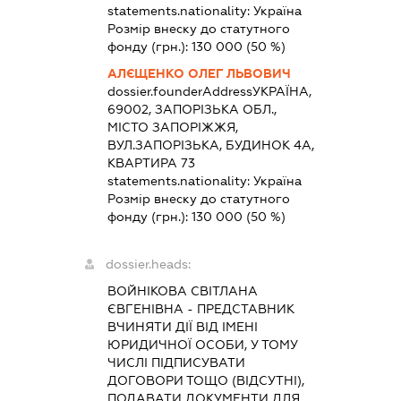
statements.nationality:
Україна
Розмір внеску до статутного
фонду (грн.):
130 000
(50 %)
АЛЄЩЕНКО ОЛЕГ ЛЬВОВИЧ
dossier.founderAddress
УКРАЇНА,
69002, ЗАПОРІЗЬКА ОБЛ.,
МІСТО ЗАПОРІЖЖЯ,
ВУЛ.ЗАПОРІЗЬКА, БУДИНОК 4А,
КВАРТИРА 73
statements.nationality:
Україна
Розмір внеску до статутного
фонду (грн.):
130 000
(50 %)
dossier.heads:
ВОЙНІКОВА СВІТЛАНА
ЄВГЕНІВНА
-
ПРЕДСТАВНИК
ВЧИНЯТИ ДІЇ ВІД ІМЕНІ
ЮРИДИЧНОЇ ОСОБИ, У ТОМУ
ЧИСЛІ ПІДПИСУВАТИ
ДОГОВОРИ ТОЩО (ВІДСУТНІ),
ПОДАВАТИ ДОКУМЕНТИ ДЛЯ