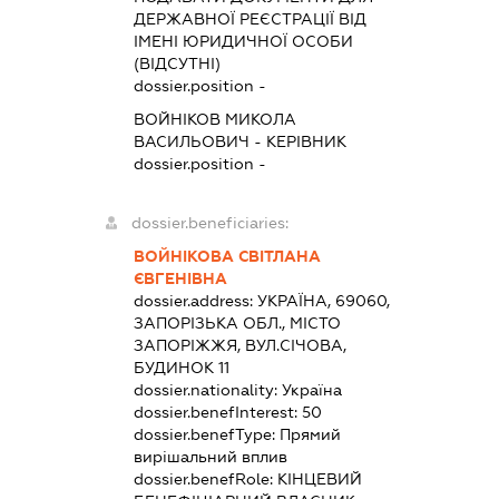
ДЕРЖАВНОЇ РЕЄСТРАЦІЇ ВІД
ІМЕНІ ЮРИДИЧНОЇ ОСОБИ
(ВІДСУТНІ)
dossier.position -
ВОЙНІКОВ МИКОЛА
ВАСИЛЬОВИЧ
-
КЕРІВНИК
dossier.position -
dossier.beneficiaries:
ВОЙНІКОВА СВІТЛАНА
ЄВГЕНІВНА
dossier.address:
УКРАЇНА, 69060,
ЗАПОРІЗЬКА ОБЛ., МІСТО
ЗАПОРІЖЖЯ, ВУЛ.СІЧОВА,
БУДИНОК 11
dossier.nationality:
Україна
dossier.benefInterest:
50
dossier.benefType:
Прямий
вирішальний вплив
dossier.benefRole:
КІНЦЕВИЙ