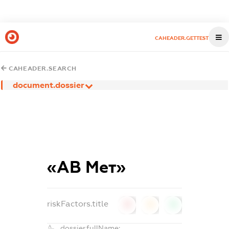
CAHEADER.GETTEST
CAHEADER.SEARCH
document.dossier
«АВ Мет»
riskFactors.title
0
0
0
dossier.fullName: