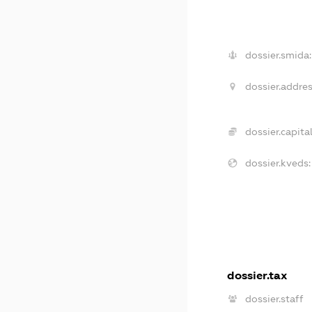
dossier.smida:
dossier.addres
dossier.capital
dossier.kveds:
dossier.tax
dossier.staff