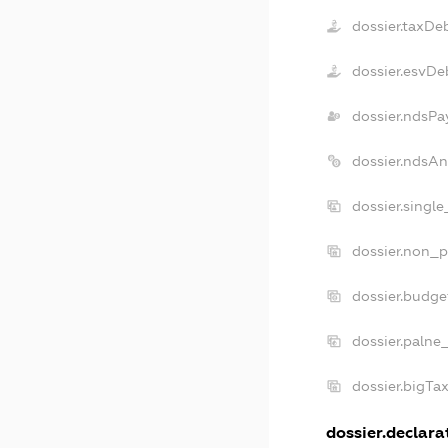
dossier.taxDe
dossier.esvDe
dossier.ndsPa
dossier.ndsAn
dossier.singl
dossier.non_p
dossier.budge
dossier.palne
dossier.bigTa
dossier.declarat