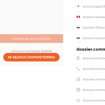
dossier.japan
dossier.canad
dossier.rfSan
dossier.russia
freemium.actualData
dossier.comme
document.dueToDate
31.01.26
SEARCH.ONMONITORING
dossier.comme
dossier.comme
dossier.comme
dossier.comme
dossier.comme