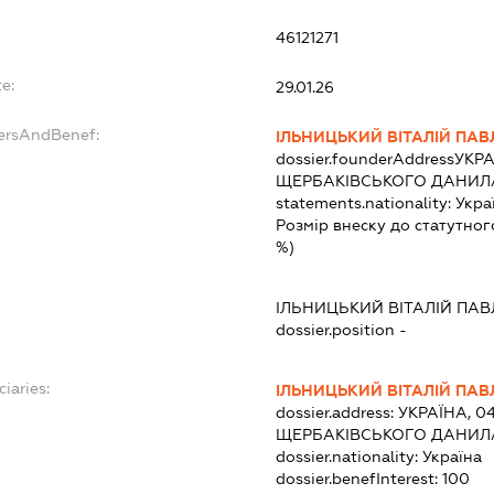
46121271
e:
29.01.26
dersAndBenef:
ІЛЬНИЦЬКИЙ ВІТАЛІЙ ПА
dossier.founderAddress
УКРА
ЩЕРБАКІВСЬКОГО ДАНИЛА,
statements.nationality:
Укра
Розмір внеску до статутног
%)
ІЛЬНИЦЬКИЙ ВІТАЛІЙ ПА
dossier.position -
iaries:
ІЛЬНИЦЬКИЙ ВІТАЛІЙ ПА
dossier.address:
УКРАЇНА, 04
ЩЕРБАКІВСЬКОГО ДАНИЛА,
dossier.nationality:
Україна
dossier.benefInterest:
100