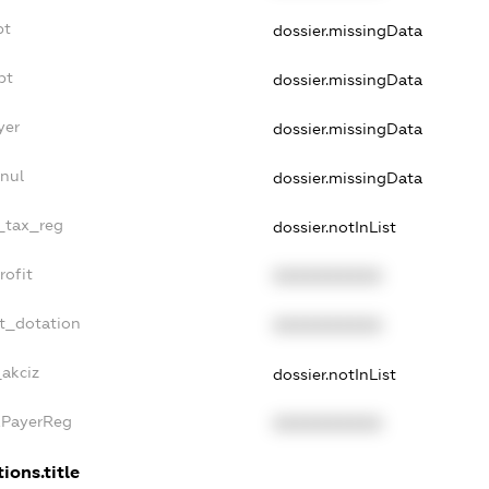
bt
dossier.missingData
bt
dossier.missingData
yer
dossier.missingData
nul
dossier.missingData
e_tax_reg
dossier.notInList
rofit
XXXXXXXXXX
t_dotation
XXXXXXXXXX
_akciz
dossier.notInList
xPayerReg
XXXXXXXXXX
ions.title