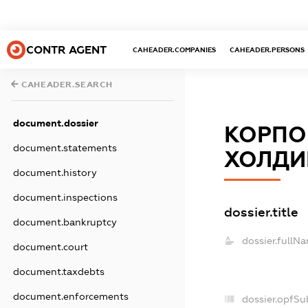
CONTR AGENT
CAHEADER.COMPANIES
CAHEADER.PERSONS
CAHEADER.SEARCH
document.dossier
КОРПО
document.statements
ХОЛДИН
document.history
document.inspections
dossier.title
document.bankruptcy
dossier.fullN
document.court
document.taxdebts
document.enforcements
dossier.opfSu