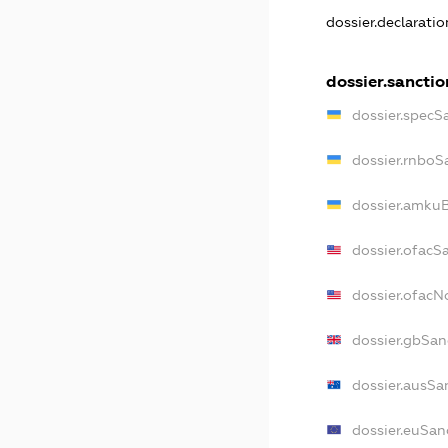
dossier.declarati
dossier.sanctio
dossier.specS
dossier.rnboS
dossier.amkuB
dossier.ofacS
dossier.ofac
dossier.gbSan
dossier.ausSa
dossier.euSan