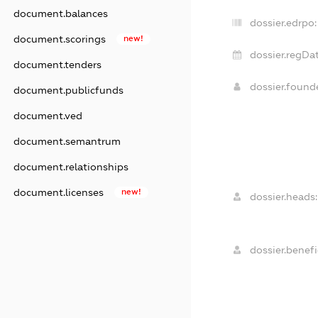
document.balances
dossier.edrpo:
document.scorings
new!
dossier.regDat
document.tenders
dossier.foun
document.publicfunds
document.ved
document.semantrum
document.relationships
document.licenses
new!
dossier.heads:
dossier.benefic