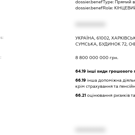
dossier.benefType:
Прямий в
dossier.benefRole:
КІНЦЕВИ
XXXXXXXXXX
s:
УКРАЇНА, 61002, ХАРКІВСЬК
СУМСЬКА, БУДИНОК 72, ОФ
:
8 800 000 000 грн.
64.19
інші види грошового 
66.19
інша допоміжна діяльн
крім страхування та пенсій
66.21
оцінювання ризиків т
XXXXXXXXXX