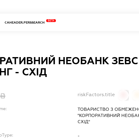
BETA
CAHEADER.PERSSEARCH
РАТИВНИЙ НЕОБАНК ЗЕВС
Г - СХІД
riskFactors.title
0
ame:
ТОВАРИСТВО З ОБМЕЖЕН
"КОРПОРАТИВНИЙ НЕОБАНК
СХІД"
bType:
-