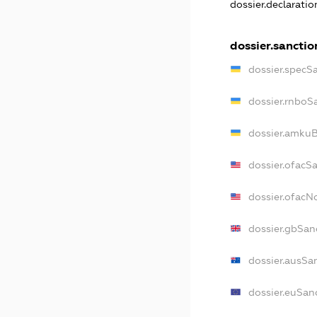
dossier.declarati
dossier.sanctio
dossier.specS
dossier.rnboS
dossier.amkuB
dossier.ofacS
dossier.ofac
dossier.gbSan
dossier.ausSa
dossier.euSan