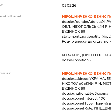
e:
03.02.26
ersAndBenef:
МІРОШНИЧЕНКО ДЕНИС П
dossier.founderAddress
УКРА
ОБЛ., НІКОПОЛЬСЬКИЙ Р-Н
БУДИНОК 89
statements.nationality:
Укра
Розмір внеску до статутног
КОЗАКОВ ДМИТРО ОЛЕКС
dossier.position -
iaries:
МІРОШНИЧЕНКО ДЕНИС П
dossier.address:
УКРАЇНА, 5
НІКОПОЛЬСЬКИЙ Р-Н, МІСТ
БУДИНОК 89
dossier.nationality:
Україна
dossier.benefInterest:
100
dossier.benefType:
Прямий в
dossier.benefRole:
КІНЦЕВИ