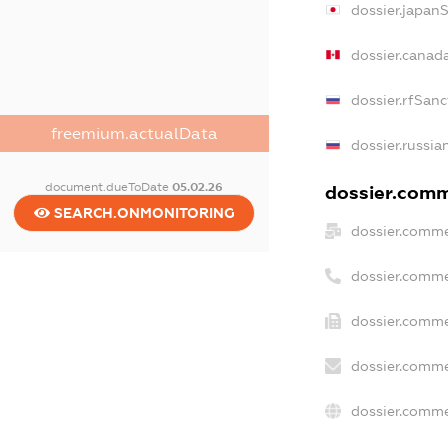
dossier.japan
dossier.canad
dossier.rfSanc
freemium.actualData
dossier.russia
document.dueToDate
05.02.26
dossier.comme
SEARCH.ONMONITORING
dossier.comme
dossier.comme
dossier.comme
dossier.comme
dossier.comme