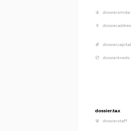
dossier.smida:
dossier.addres
dossier.capital
dossier.kveds:
dossier.tax
dossier.staff