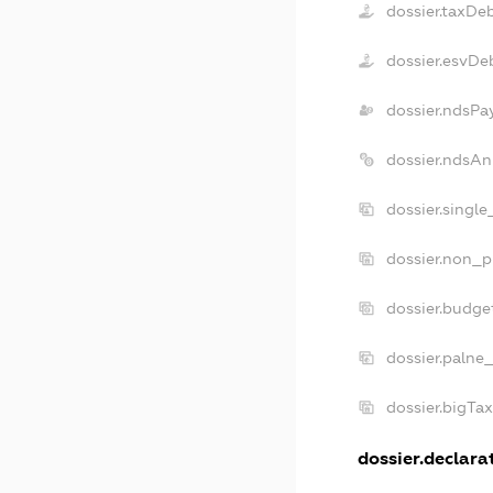
dossier.taxDe
dossier.esvDe
dossier.ndsPa
dossier.ndsAn
dossier.singl
dossier.non_p
dossier.budge
dossier.palne
dossier.bigTa
dossier.declarat