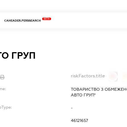
BETA
CAHEADER.PERSSEARCH
ТО ГРУП
riskFactors.title
0
me:
ТОВАРИСТВО З ОБМЕЖЕНО
АВТО ГРУП"
bType:
-
46121657