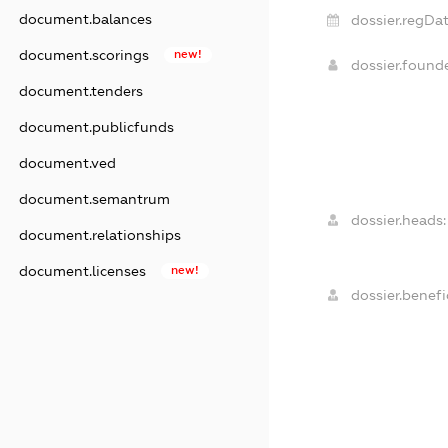
document.balances
dossier.regDat
document.scorings
new!
dossier.found
document.tenders
document.publicfunds
document.ved
document.semantrum
dossier.heads:
document.relationships
document.licenses
new!
dossier.benefic