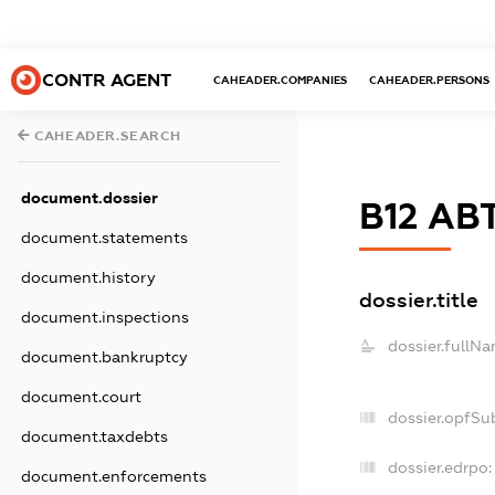
CONTR AGENT
CAHEADER.COMPANIES
CAHEADER.PERSONS
CAHEADER.SEARCH
document.dossier
В12 АВ
document.statements
document.history
dossier.title
document.inspections
dossier.fullNa
document.bankruptcy
document.court
dossier.opfSu
document.taxdebts
dossier.edrpo:
document.enforcements