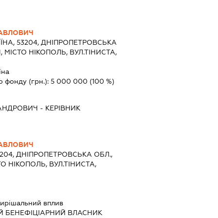
АВЛОВИЧ
ЇНА, 53204, ДНІПРОПЕТРОВСЬКА
, МІСТО НІКОПОЛЬ, ВУЛ.ТІНИСТА,
їна
о фонду (грн.):
5 000 000
(100 %)
АНДРОВИЧ
-
КЕРІВНИК
АВЛОВИЧ
3204, ДНІПРОПЕТРОВСЬКА ОБЛ.,
О НІКОПОЛЬ, ВУЛ.ТІНИСТА,
ирішальний вплив
Й БЕНЕФІЦІАРНИЙ ВЛАСНИК