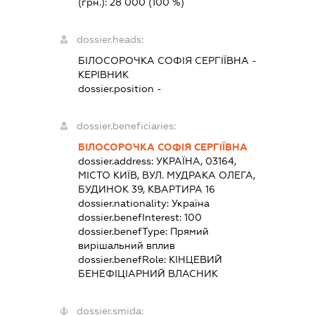
(грн.):
28 000
(100 %)
dossier.heads:
БІЛОСОРОЧКА СОФІЯ СЕРГІЇВНА
-
КЕРІВНИК
dossier.position -
dossier.beneficiaries:
БІЛОСОРОЧКА СОФІЯ СЕРГІЇВНА
dossier.address:
УКРАЇНА, 03164,
МІСТО КИЇВ, ВУЛ. МУДРАКА ОЛЕГА,
БУДИНОК 39, КВАРТИРА 16
dossier.nationality:
Україна
dossier.benefInterest:
100
dossier.benefType:
Прямий
вирішальний вплив
dossier.benefRole:
КІНЦЕВИЙ
БЕНЕФІЦІАРНИЙ ВЛАСНИК
dossier.smida: