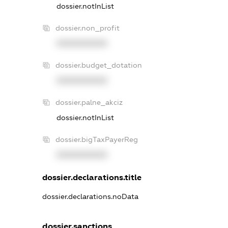
dossier.notInList
dossier.non_profit
XXXXXXXXXX
dossier.budget_dotation
XXXXXXXXXX
dossier.palne_akciz
dossier.notInList
dossier.bigTaxPayerReg
XXXXXXXXXX
dossier.declarations.title
dossier.declarations.noData
dossier.sanctions