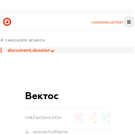
CAHEADER.GETTEST
CAHEADER.SEARCH
document.dossier
Вектос
riskFactors.title
0
0
0
dossier.fullName: