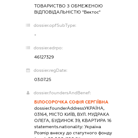
ТОВАРИСТВО З ОБМЕЖЕНОЮ
ВІДПОВІДАЛЬНІСТЮ "Вектос"
dossier.opfSubType:
-
dossier.edrpo:
46127329
dossier.regDate:
03.07.25
dossier.foundersAndBenef:
БІЛОСОРОЧКА СОФІЯ СЕРГІЇВНА
dossier.founderAddress
УКРАЇНА,
03164, МІСТО КИЇВ, ВУЛ. МУДРАКА
ОЛЕГА, БУДИНОК 39, КВАРТИРА 16
statements.nationality:
Україна
Розмір внеску до статутного фонду