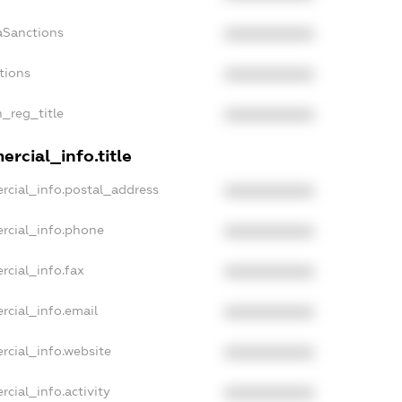
aSanctions
XXXXXXXXXX
tions
XXXXXXXXXX
n_reg_title
XXXXXXXXXX
rcial_info.title
rcial_info.postal_address
XXXXXXXXXX
rcial_info.phone
XXXXXXXXXX
rcial_info.fax
XXXXXXXXXX
rcial_info.email
XXXXXXXXXX
rcial_info.website
XXXXXXXXXX
cial_info.activity
XXXXXXXXXX