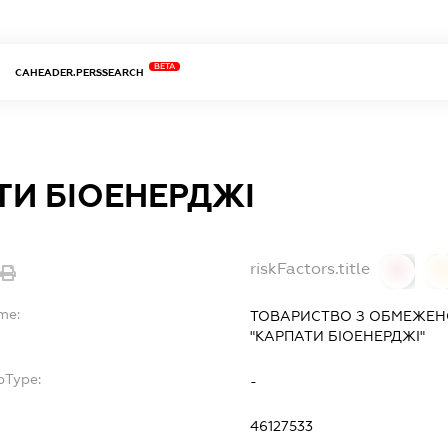
BETA
CAHEADER.PERSSEARCH
ТИ БІОЕНЕРДЖІ
riskFactors.title
0
me:
ТОВАРИСТВО З ОБМЕЖЕН
"КАРПАТИ БІОЕНЕРДЖІ"
bType:
-
46127533