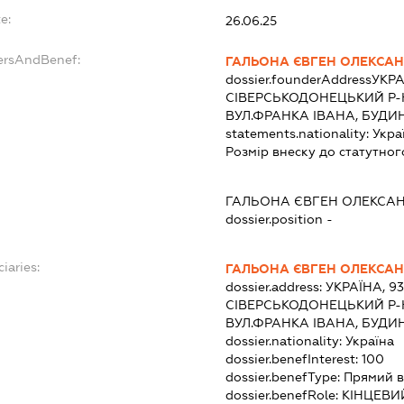
e:
26.06.25
dersAndBenef:
ГАЛЬОНА ЄВГЕН ОЛЕКСА
dossier.founderAddress
УКРА
СІВЕРСЬКОДОНЕЦЬКИЙ Р-Н
ВУЛ.ФРАНКА ІВАНА, БУДИН
statements.nationality:
Укра
Розмір внеску до статутног
ГАЛЬОНА ЄВГЕН ОЛЕКСА
dossier.position -
iaries:
ГАЛЬОНА ЄВГЕН ОЛЕКСА
dossier.address:
УКРАЇНА, 9
СІВЕРСЬКОДОНЕЦЬКИЙ Р-Н
ВУЛ.ФРАНКА ІВАНА, БУДИН
dossier.nationality:
Україна
dossier.benefInterest:
100
dossier.benefType:
Прямий в
dossier.benefRole:
КІНЦЕВИ