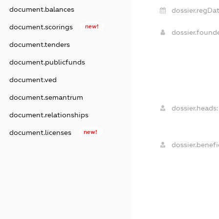
document.balances
dossier.regDat
document.scorings
new!
dossier.foun
document.tenders
document.publicfunds
document.ved
document.semantrum
dossier.heads:
document.relationships
document.licenses
new!
dossier.benefic