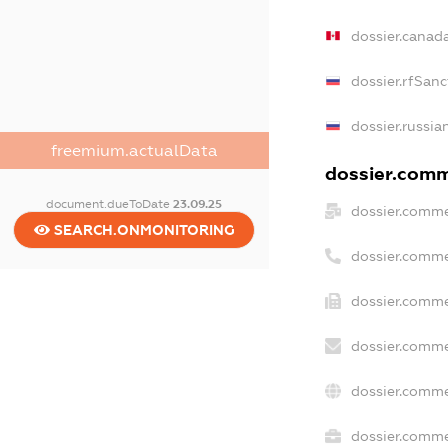
dossier.canad
dossier.rfSanc
dossier.russia
freemium.actualData
dossier.comme
document.dueToDate
23.09.25
dossier.comme
SEARCH.ONMONITORING
dossier.comme
dossier.comme
dossier.comme
dossier.comme
dossier.commer