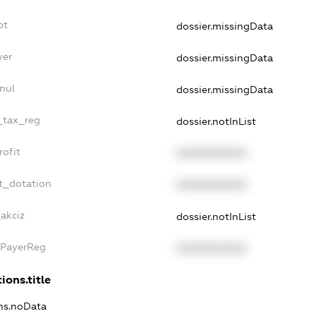
bt
dossier.missingData
yer
dossier.missingData
nul
dossier.missingData
e_tax_reg
dossier.notInList
rofit
XXXXXXXXXX
t_dotation
XXXXXXXXXX
_akciz
dossier.notInList
xPayerReg
XXXXXXXXXX
ions.title
ons.noData