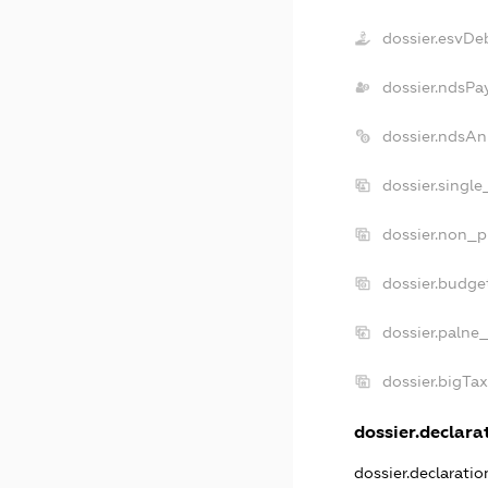
dossier.esvDe
dossier.ndsPa
dossier.ndsAn
dossier.singl
dossier.non_p
dossier.budge
dossier.palne
dossier.bigTa
dossier.declarat
dossier.declarati