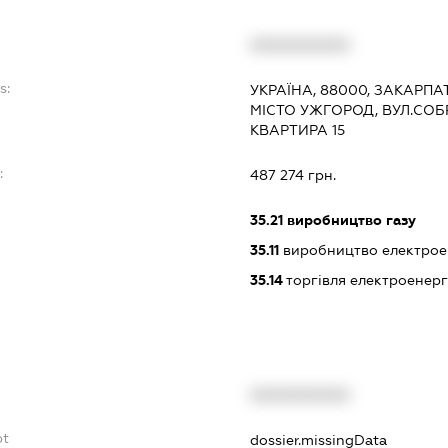
XXXXXXXXXX
s:
УКРАЇНА, 88000, ЗАКАРПА
МІСТО УЖГОРОД, ВУЛ.СОБ
КВАРТИРА 15
:
487 274 грн.
35.21
виробництво газу
35.11
виробництво електрое
35.14
торгівля електроенерг
XXXXXXXXXX
bt
dossier.missingData