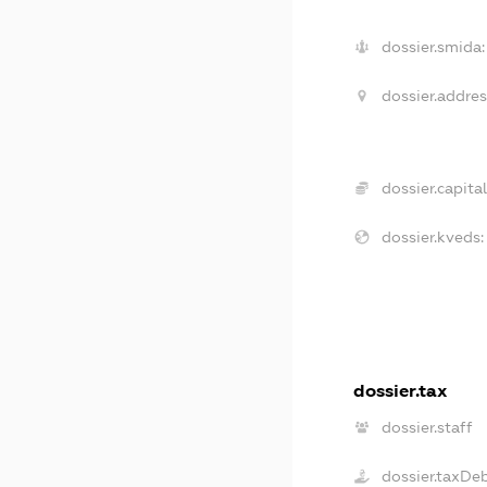
dossier.smida:
dossier.addres
dossier.capital
dossier.kveds:
dossier.tax
dossier.staff
dossier.taxDe