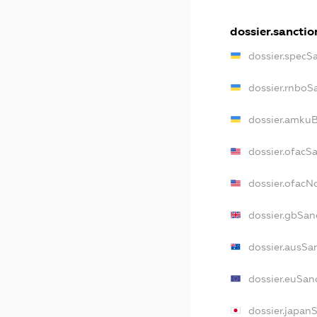
dossier.sanctio
dossier.specS
dossier.rnboS
dossier.amkuB
dossier.ofacS
dossier.ofac
dossier.gbSan
dossier.ausSa
dossier.euSan
dossier.japan