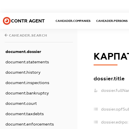
CONTR AGENT
CAHEADER.COMPANIES
CAHEADER.PERSONS
CAHEADER.SEARCH
document.dossier
КАРПА
document.statements
document.history
dossier.title
document.inspections
dossier.fullNa
document.bankruptcy
document.court
dossier.opfSu
document.taxdebts
dossier.edrpo:
document.enforcements